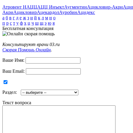
Атровент Н
АЦЦ
АЦЦ Инъект
Аугментин
Ацикловир-Акри
Аци
Акри
Ацикловир
Ацекардол
Ауробин
Ацидекс
а
б
в
г
д
е
ж
з
и
й
к
л
м
н
о
п
р
с
т
у
ф
х
ц
ч
ш
щ
э
ю
я
Бесплатная консультация
Консультируют врачи 03.ru
Скорая Помощь Онлайн
.
Ваше Имя:
Ваш Email:
Раздел:
Текст вопроса