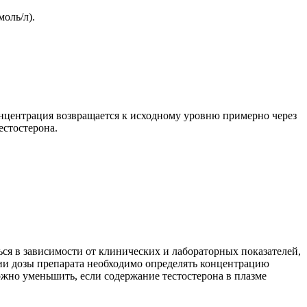
оль/л).
онцентрация возвращается к исходному уровню примерно через
естостерона.
ься в зависимости от клинических и лабораторных показателей,
кции дозы препарата необходимо определять концентрацию
можно уменьшить, если содержание тестостерона в плазме