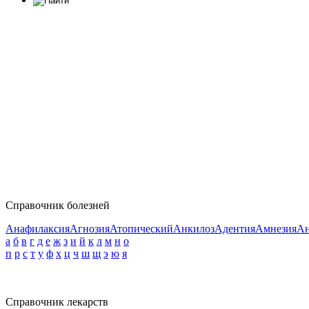
Справочник болезней
Анафилаксия
Агнозия
Атопический
Анкилоз
Адентия
Амнезия
Ан
а
б
в
г
д
е
ж
з
и
й
к
л
м
н
о
п
р
с
т
у
ф
х
ц
ч
ш
щ
э
ю
я
Справочник лекарств