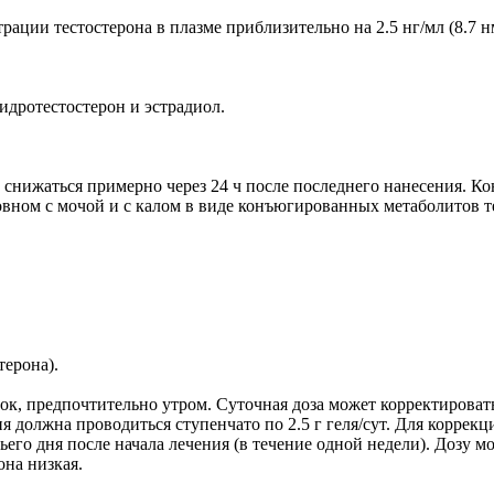
ции тестостерона в плазме приблизительно на 2.5 нг/мл (8.7 нм
дротестостерон и эстрадиол.
 снижаться примерно через 24 ч после последнего нанесения. К
овном с мочой и с калом в виде конъюгированных метаболитов т
терона).
ток, предпочтительно утром. Суточная доза может корректироват
я должна проводиться ступенчато по 2.5 г геля/сут. Для корре
тьего дня после начала лечения (в течение одной недели). Дозу 
она низкая.