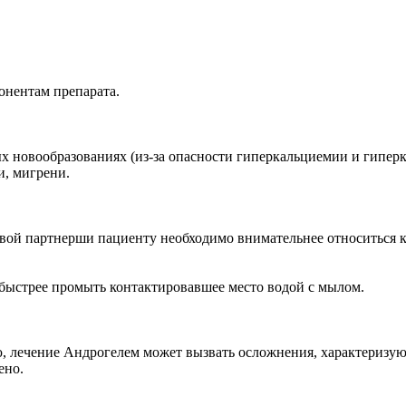
онентам препарата.
ых новообразованиях (из-за опасности гиперкальциемии и гипер
и, мигрени.
ловой партнерши пациенту необходимо внимательнее относитьс
 быстрее промыть контактировавшее место водой с мылом.
, лечение Андрогелем может вызвать осложнения, характеризую
ено.