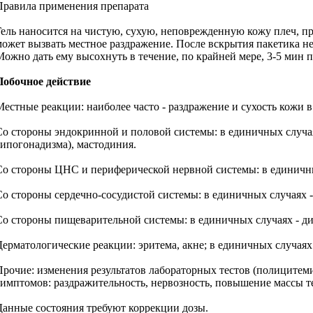
Правила применения препарата
Гель наносится на чистую, сухую, неповрежденную кожу плеч, пре
может вызвать местное раздражение. После вскрытия пакетика не
Можно дать ему высохнуть в течение, по крайней мере, 3-5 мин 
Побочное действие
Местные реакции: наиболее часто - раздражение и сухость кожи в
Со стороны эндокринной и половой системы: в единичных случая
гипогонадизма), мастодиния.
Со стороны ЦНС и периферической нервной системы: в единичных 
Со стороны сердечно-сосудистой системы: в единичных случаях
Со стороны пищеварительной системы: в единичных случаях - ди
Дерматологические реакции: эритема, акне; в единичных случаях 
Прочие: изменения результатов лабораторных тестов (полицитем
симптомов: раздражительность, нервозность, повышение массы т
Данные состояния требуют коррекции дозы.