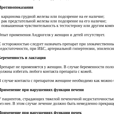
Противопоказания
* карцинома грудной железы или подозрение на ее наличие;
* рак предстательной железы или подозрение на его наличие;
* повышенная чувствительность к тестостерону или другим комп
Опыт применения Андрогеля у женщин и детей отсутствует.
С осторожностью следует назначать препарат при злокачественн
недостаточности, при ИБС, артериальной гипертензии, эпилепси
Беременность и лактация
Препарат не применяется у женщин. В случае беременности по
должны избегать любого контакта препарата с кожей.
В случае контакта с препаратом женщине необходимо как можно
Применение при нарушениях функции печени
У пациентов, страдающих тяжелой печеночной недостаточностью
без нее. В этом случае лечение должно быть немедленно прекращ
Применение при нарушениях функции почек