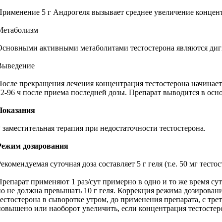
Применение 5 г Андрогеля вызывает среднее увеличение концентра
Метаболизм
Основными активными метаболитами тестостерона являются диги
Выведение
После прекращения лечения концентрация тестостерона начинает
72-96 ч после приема последней дозы. Препарат выводится в осн
Показания
* заместительная терапия при недостаточности тестостерона.
Режим дозирования
екомендуемая суточная доза составляет 5 г геля (т.е. 50 мг тестос
Препарат применяют 1 раз/сут примерно в одно и то же время су
но не должна превышать 10 г геля. Коррекция режима дозировани
тестостерона в сыворотке утром, до применения препарата, с тре
повышено или наоборот увеличить, если концентрация тестостер