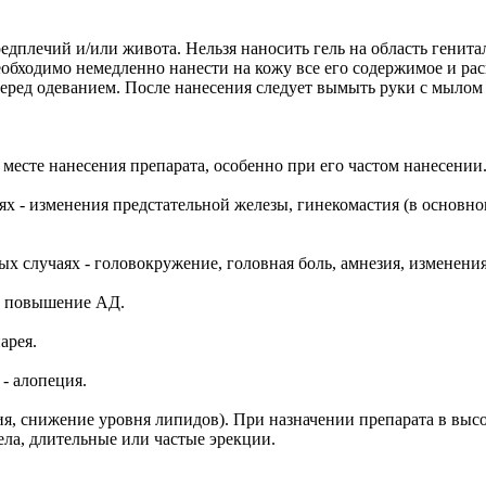
дплечий и/или живота. Нельзя наносить гель на область генитал
обходимо немедленно нанести на кожу все его содержимое и расп
перед одеванием. После нанесения следует вымыть руки с мылом 
 месте нанесения препарата, особенно при его частом нанесении
х - изменения предстательной железы, гинекомастия (в основн
случаях - головокружение, головная боль, амнезия, изменения 
 - повышение АД.
арея.
- алопеция.
ия, снижение уровня липидов). При назначении препарата в вы
ела, длительные или частые эрекции.