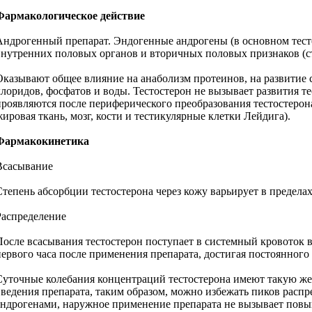
Фармакологическое действие
Андрогенный препарат. Эндогенные андрогены (в основном тесто
внутренних половых органов и вторичных половых признаков (ст
Оказывают общее влияние на анаболизм протеинов, на развитие с
хлоридов, фосфатов и воды. Тестостерон не вызывает развития 
проявляются после периферического преобразования тестостерона
жировая ткань, мозг, кости и тестикулярные клетки Лейдига).
Фармакокинетика
Всасывание
Степень абсорбции тестостерона через кожу варьирует в предела
Распределение
После всасывания тестостерон поступает в системный кровоток в
первого часа после применения препарата, достигая постоянного 
Суточные колебания концентраций тестостерона имеют такую же
введения препарата, таким образом, можно избежать пиков рас
андрогенами, наружное применение препарата не вызывает пов