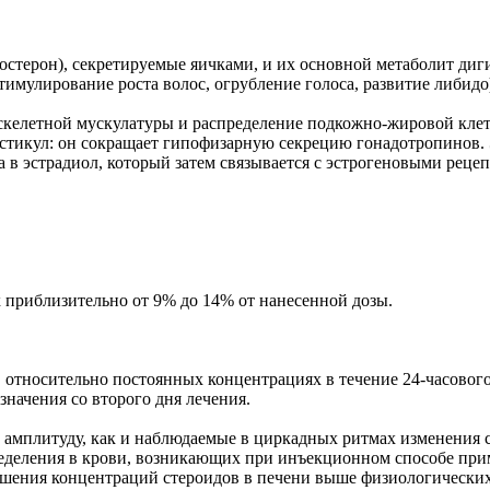
стерон), секретируемые яичками, и их основной метаболит диг
имулирование роста волос, огрубление голоса, развитие либидо
келетной мускулатуры и распределение подкожно-жировой клетча
тестикул: он сокращает гипофизарную секрецию гонадотропинов
 в эстрадиол, который затем связывается с эстрогеновыми рецеп
х приблизительно от 9% до 14% от нанесенной дозы.
 относительно постоянных концентрациях в течение 24-часового
значения со второго дня лечения.
 амплитуду, как и наблюдаемые в циркадных ритмах изменения 
пределения в крови, возникающих при инъекционном способе пр
ышения концентраций стероидов в печени выше физиологических