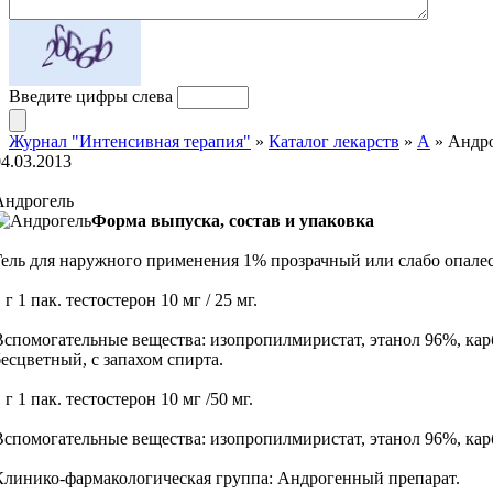
Введите цифры слева
Журнал "Интенсивная терапия"
»
Каталог лекарств
»
А
» Андр
04.03.2013
Андрогель
Форма выпуска, состав и упаковка
Гель для наружного применения 1% прозрачный или слабо опале
 г 1 пак. тестостерон 10 мг / 25 мг.
Вспомогательные вещества: изопропилмиристат, этанол 96%, кар
бесцветный, с запахом спирта.
 г 1 пак. тестостерон 10 мг /50 мг.
Вспомогательные вещества: изопропилмиристат, этанол 96%, кар
Клинико-фармакологическая группа: Андрогенный препарат.