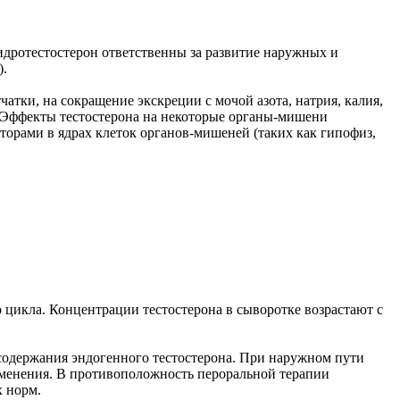
идротестостерон ответственны за развитие наружных и
).
тки, на сокращение экскреции с мочой азота, натрия, калия,
. Эффекты тестостерона на некоторые органы-мишени
торами в ядрах клеток органов-мишеней (таких как гипофиз,
 цикла. Концентрации тестостерона в сыворотке возрастают с
содержания эндогенного тестостерона. При наружном пути
именения. В противоположность пероральной терапии
 норм.