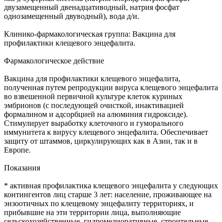
двузамещенный двенадцативодный, натрия фосфат
однозамещенный двуводный), вода д/и.
Клинико-фармакологическая группа: Вакцина для
профилактики клещевого энцефалита.
Фармакологическое действие
Вакцина для профилактики клещевого энцефалита,
полученная путем репродукции вируса клещевого энцефалита
во взвешенной первичной культуре клеток куриных
эмбрионов (с последующей очисткой, инактивацией
формалином и адсорбцией на алюминия гидроксиде).
Стимулирует выработку клеточного и гуморального
иммунитета к вирусу клещевого энцефалита. Обеспечивает
защиту от штаммов, циркулирующих как в Азии, так и в
Европе.
Показания
* активная профилактика клещевого энцефалита у следующих
контингентов лиц старше 3 лет: население, проживающее на
энзоотичных по клещевому энцефалиту территориях, и
прибывшие на эти территории лица, выполняющие
сельскохозяйственные, гидромелиоративные, строительные,