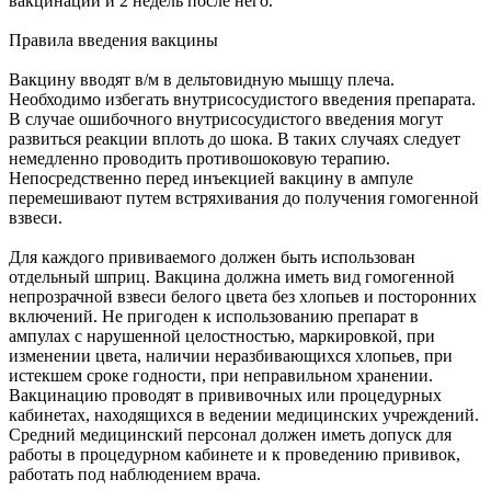
вакцинации и 2 недель после него.
Правила введения вакцины
Вакцину вводят в/м в дельтовидную мышцу плеча.
Необходимо избегать внутрисосудистого введения препарата.
В случае ошибочного внутрисосудистого введения могут
развиться реакции вплоть до шока. В таких случаях следует
немедленно проводить противошоковую терапию.
Непосредственно перед инъекцией вакцину в ампуле
перемешивают путем встряхивания до получения гомогенной
взвеси.
Для каждого прививаемого должен быть использован
отдельный шприц. Вакцина должна иметь вид гомогенной
непрозрачной взвеси белого цвета без хлопьев и посторонних
включений. Не пригоден к использованию препарат в
ампулах с нарушенной целостностью, маркировкой, при
изменении цвета, наличии неразбивающихся хлопьев, при
истекшем сроке годности, при неправильном хранении.
Вакцинацию проводят в прививочных или процедурных
кабинетах, находящихся в ведении медицинских учреждений.
Средний медицинский персонал должен иметь допуск для
работы в процедурном кабинете и к проведению прививок,
работать под наблюдением врача.