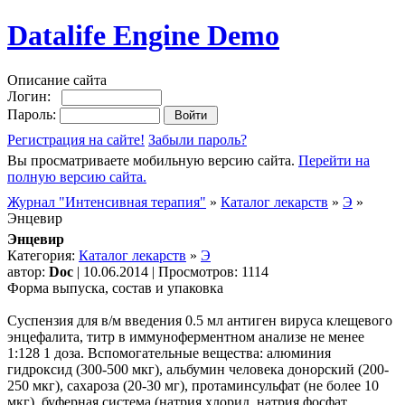
Datalife Engine Demo
Описание сайта
Логин:
Пароль:
Регистрация на сайте!
Забыли пароль?
Вы просматриваете мобильную версию сайта.
Перейти на
полную версию сайта.
Журнал "Интенсивная терапия"
»
Каталог лекарств
»
Э
»
Энцевир
Энцевир
Категория:
Каталог лекарств
»
Э
автор:
Doc
| 10.06.2014 | Просмотров: 1114
Форма выпуска, состав и упаковка
Суспензия для в/м введения 0.5 мл антиген вируса клещевого
энцефалита, титр в иммуноферментном анализе не менее
1:128 1 доза. Вспомогательные вещества: алюминия
гидроксид (300-500 мкг), альбумин человека донорский (200-
250 мкг), сахароза (20-30 мг), протаминсульфат (не более 10
мкг), буферная система (натрия хлорид, натрия фосфат