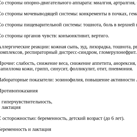
Со стороны опорно-двигательного аппарата: миалгия, артралгия,
Со стороны мочевыводящей системы: конкременты в почках, гем
Со стороны пищеварительной системы: тошнота, боль в верхней п
Со стороны органов чувств: конъюнктивит, вертиго.
Аллергические реакции: кожная сыпь, зуд, лихорадка, тошнота,
комплексов, респираторный дистресс-синдром, гломерулонефрит.
Прочие: слабость, снижение веса, снижение аппетита, анорексия
папиллома кожи, грипп, синусит, фолликулит, отит, пневмония.
Лабораторные показатели: эозинофилия, повышение активности
Противопоказания
* гиперчувствительность,
* лактация
С осторожностью: беременность, детский возраст (до 6 лет).
Беременность и лактация