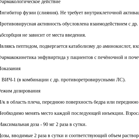
Фармакологическое действие
Ингибитор фузии (слияния). Не требует внутриклеточной актива
Противовирусная активность обусловлена взаимодействием с др
Абсорбция не зависит от места введения.
Являясь пептидом, подвергается катаболизму до аминокислот, в
Фармакокинетика энфувиртида у пациентов с печёночной и почечн
Показания
* ВИЧ-1 (в комбинации с др. противоретровирусными ЛС).
Режим дозирования
П/к в область плеча, переднюю поверхность бедра или передню
Необходимо менять место каждой последующей инъекции. Взрослые -
аксимальная доза - 90 мг 2 раза в сутки.
Дозы, вводимые 2 раза в сутки и соответствующий объем раствор