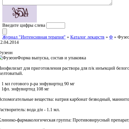
Введите цифры слева
Журнал "Интенсивная терапия"
»
Каталог лекарств
»
Ф
» Фузе
12.04.2014
Фузеон
Форма выпуска, состав и упаковка
Лиофилизат для приготовления раствора для п/к инъекций белого
желтоватый.
* 1 мл готового р-ра энфувиртид 90 мг
* 1фл. энфувиртид 108 мг
Вспомогательные вещества: натрия карбонат безводный, маннито
астворитель: вода д/и - 1.1 мл.
Клинико-фармакологическая группа: Противовирусный препара