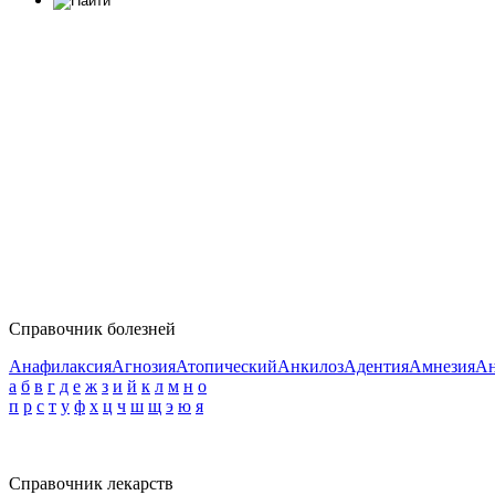
Справочник болезней
Анафилаксия
Агнозия
Атопический
Анкилоз
Адентия
Амнезия
Ан
а
б
в
г
д
е
ж
з
и
й
к
л
м
н
о
п
р
с
т
у
ф
х
ц
ч
ш
щ
э
ю
я
Справочник лекарств