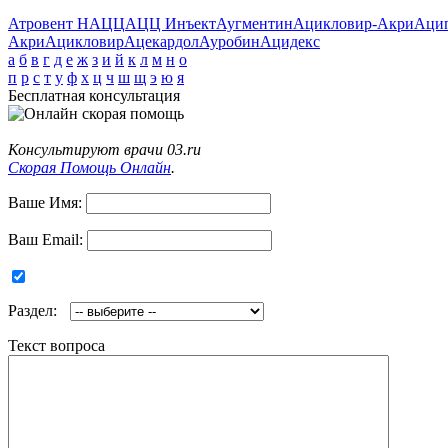
Атровент Н
АЦЦ
АЦЦ Инъект
Аугментин
Ацикловир-Акри
Аци
Акри
Ацикловир
Ацекардол
Ауробин
Ацидекс
а
б
в
г
д
е
ж
з
и
й
к
л
м
н
о
п
р
с
т
у
ф
х
ц
ч
ш
щ
э
ю
я
Бесплатная консультация
Консультируют врачи 03.ru
Скорая Помощь Онлайн
.
Ваше Имя:
Ваш Email:
Раздел:
Текст вопроса