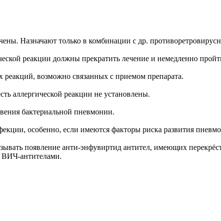
ичены. Назначают только в комбинации с др. противоретровирус
еской реакции должны прекратить лечение и немедленно пройт
х реакций, возможно связанных с приемом препарата.
сть аллергической реакции не установлены.
овения бактериальной пневмонии.
екции, особенно, если имеются факторы риска развития пневм
ывать появление анти-энфувиртид антител, имеющих перекрёст
 ВИЧ-антителами.