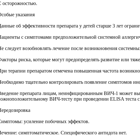
С осторожностью.
Особые указания
Данные об эффективности препарата у детей старше 3 лет огран
Пациенты с симптомами предположительной системной аллергич
Не следует возобновлять лечение после возникновения системны
Факторы риска, которые могут предопределять развитие или тяже
При терапии препаратом отмечена повышенная частота возникн
Необходимо тщательно контролировать появление симптомов инф
Введение препарата лицам, неинфицированным ВИЧ-1 может выз
ложноположительному ВИЧ-тесту при проведении ELISA теста с
Передозировка
Симптомы: усиление побочных эффектов.
Лечение: симптоматическое. Специфического антидота нет.