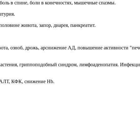
 боль в спине, боли в конечностях, мышечные спазмы.
атурия.
оловине живота, запор, диарея, панкреатит.
 рвота, озноб, дрожь, арснижение АД, повышение активности "п
, астения, гриппоподобный синдром, лимфоаденопатия. Инфекции
 АЛТ, КФК, снижение Нb.