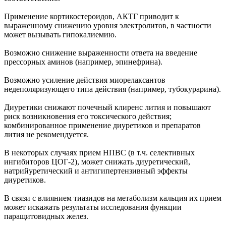
Применение кортикостероидов, АКТГ приводит к
выраженному снижению уровня электролитов, в частности
может вызывать гипокалиемию.
Возможно снижение выраженности ответа на введение
прессорных аминов (например, эпинефрина).
Возможно усиление действия миорелаксантов
недеполяризующего типа действия (например, тубокурарина).
Диуретики снижают почечный клиренс лития и повышают
риск возникновения его токсического действия;
комбинированное применение диуретиков и препаратов
лития не рекомендуется.
В некоторых случаях прием НПВС (в т.ч. селективных
ингибиторов ЦОГ-2), может снижать диуретический,
натрийуретический и антигипертензивный эффекты
диуретиков.
В связи с влиянием тиазидов на метаболизм кальция их прием
может искажать результаты исследования функции
паращитовидных желез.