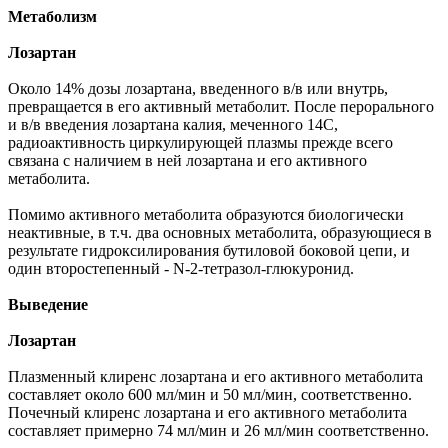
Метаболизм
Лозартан
Около 14% дозы лозартана, введенного в/в или внутрь,
превращается в его активный метаболит. После перорального
и в/в введения лозартана калия, меченного 14C,
радиоактивность циркулирующей плазмы прежде всего
связана с наличием в ней лозартана и его активного
метаболита.
Помимо активного метаболита образуются биологически
неактивные, в т.ч. два основных метаболита, образующиеся в
результате гидроксилирования бутиловой боковой цепи, и
один второстепенный - N-2-тетразол-глюкуронид.
Выведение
Лозартан
Плазменный клиренс лозартана и его активного метаболита
составляет около 600 мл/мин и 50 мл/мин, соответственно.
Почечный клиренс лозартана и его активного метаболита
составляет примерно 74 мл/мин и 26 мл/мин соответственно.