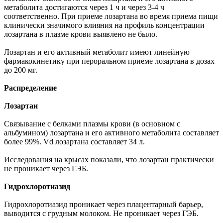
метаболита достигаются через 1 ч и через 3-4 ч
соответственно. При приеме лозартана во время приема пищи
клинически значимого влияния на профиль концентрации
лозартана в плазме крови выявлено не было.
Лозартан и его активный метаболит имеют линейную
фармакокинетику при пероральном приеме лозартана в дозах
до 200 мг.
Распределение
Лозартан
Связывание с белками плазмы крови (в основном с
альбумином) лозартана и его активного метаболита составляет
более 99%. Vd лозартана составляет 34 л.
Исследования на крысах показали, что лозартан практически
не проникает через ГЭБ.
Гидрохлоротиазид
Гидрохлоротиазид проникает через плацентарный барьер,
выводится с грудным молоком. Не проникает через ГЭБ.