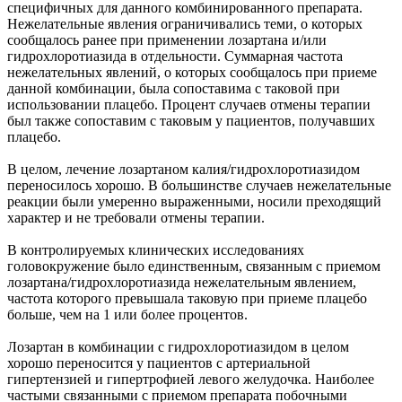
специфичных для данного комбинированного препарата.
Нежелательные явления ограничивались теми, о которых
сообщалось ранее при применении лозартана и/или
гидрохлоротиазида в отдельности. Суммарная частота
нежелательных явлений, о которых сообщалось при приеме
данной комбинации, была сопоставима с таковой при
использовании плацебо. Процент случаев отмены терапии
был также сопоставим с таковым у пациентов, получавших
плацебо.
В целом, лечение лозартаном калия/гидрохлоротиазидом
переносилось хорошо. В большинстве случаев нежелательные
реакции были умеренно выраженными, носили преходящий
характер и не требовали отмены терапии.
В контролируемых клинических исследованиях
головокружение было единственным, связанным с приемом
лозартана/гидрохлоротиазида нежелательным явлением,
частота которого превышала таковую при приеме плацебо
больше, чем на 1 или более процентов.
Лозартан в комбинации с гидрохлоротиазидом в целом
хорошо переносится у пациентов с артериальной
гипертензией и гипертрофией левого желудочка. Наиболее
частыми связанными с приемом препарата побочными