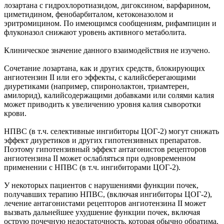
лозартана с гидрохлоротиазидом, дигоксином, варфарином,
циметидином, фенобарбиталом, кетоконазолом и
эритромицином. По имеющимся сообщениям, рифампицин и
флуконазол снижают уровень активного метаболита.
Клиническое значение данного взаимодействия не изучено.
Сочетание лозартана, как и других средств, блокирующих
ангиотензин II или его эффекты, с калийсберегающими
диуретиками (например, спиронолактон, триамтерен,
амилорид), калийсодержащими добавками или солями калия
может приводить к увеличению уровня калия сыворотки
крови.
НПВС (в т.ч. селективные ингибиторы ЦОГ-2) могут снижать
эффект диуретиков и других гипотензивных препаратов.
Поэтому гипотензивный эффект антагонистов рецепторов
ангиотензина II может ослабляться при одновременном
применении с НПВС (в т.ч. ингибиторами ЦОГ-2).
У некоторых пациентов с нарушениями функции почек,
получавших терапию НПВС, (включая ингибиторы ЦОГ-2),
лечение антагонистами рецепторов ангиотензина II может
вызвать дальнейшее ухудшение функции почек, включая
острую почечную недостаточность, которая обычно обратима.