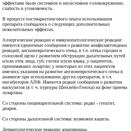
эффектами были системное и несистемное головокружение,
слабость и утомляемость.
В процессе постмаркетингового опыта использования
препарата сообщалось о следующих дополнительных
нежелательных эффектах.
Аллергические реакции и иммунопатологические реакции:
имеются единичные сообщения о развитии анафилактоидных
реакций, ангионевротического отека, в т.ч. отека гортани и
голосовой щели с развитием обструкции дыхательных путей
и/или отек лица, губ, глотки и/или языка, у пациентов,
принимавших лозартан; у некоторых из этих пациентов
имелись указания на развитие ангионевротического отека в
анамнезе при использовании других препаратов, в т.ч.
ингибиторов АПФ. Имеются редкие сообщения о развитии
васкулитов (в т. ч. пурпуры Шенлейн-Геноха) на фоне приема
лозартана.
Со стороны пищеварительной системы: редко - гепатит,
диарея.
Со стороны дыхательной системы: возможен кашель.
Дерматологические реакции: крапивница.