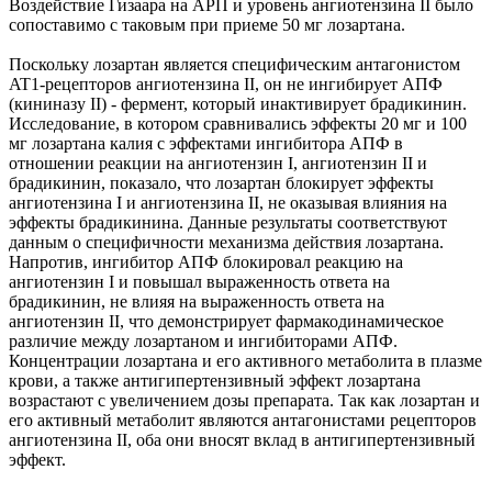
Воздействие Гизаара на АРП и уровень ангиотензина II было
сопоставимо с таковым при приеме 50 мг лозартана.
Поскольку лозартан является специфическим антагонистом
AT1-рецепторов ангиотензина II, он не ингибирует АПФ
(кининазу II) - фермент, который инактивирует брадикинин.
Исследование, в котором сравнивались эффекты 20 мг и 100
мг лозартана калия с эффектами ингибитора АПФ в
отношении реакции на ангиотензин I, ангиотензин II и
брадикинин, показало, что лозартан блокирует эффекты
ангиотензина I и ангиотензина II, не оказывая влияния на
эффекты брадикинина. Данные результаты соответствуют
данным о специфичности механизма действия лозартана.
Напротив, ингибитор АПФ блокировал реакцию на
ангиотензин I и повышал выраженность ответа на
брадикинин, не влияя на выраженность ответа на
ангиотензин II, что демонстрирует фармакодинамическое
различие между лозартаном и ингибиторами АПФ.
Концентрации лозартана и его активного метаболита в плазме
крови, а также антигипертензивный эффект лозартана
возрастают с увеличением дозы препарата. Так как лозартан и
его активный метаболит являются антагонистами рецепторов
ангиотензина II, оба они вносят вклад в антигипертензивный
эффект.