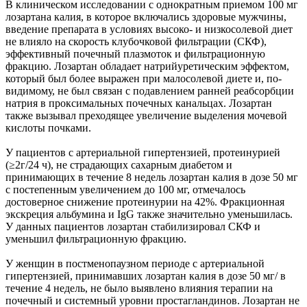
В клиническом исследовании с однократным приемом 100 мг
лозартана калия, в которое включались здоровые мужчины,
введение препарата в условиях высоко- и низкосолевой диет
не влияло на скорость клубочковой фильтрации (СКФ),
эффективный почечный плазмоток и фильтрационную
фракцию. Лозартан обладает натрийуретическим эффектом,
который был более выражен при малосолевой диете и, по-
видимому, не был связан с подавлением ранней реабсорбции
натрия в проксимальных почечных канальцах. Лозартан
также вызывал преходящее увеличение выделения мочевой
кислоты почками.
У пациентов с артериальной гипертензией, протеинурией
(≥2г/24 ч), не страдающих сахарным диабетом и
принимающих в течение 8 недель лозартан калия в дозе 50 мг
с постепенным увеличением до 100 мг, отмечалось
достоверное снижение протеинурии на 42%. Фракционная
экскреция альбумина и IgG также значительно уменьшилась.
У данных пациентов лозартан стабилизировал СКФ и
уменьшил фильтрационную фракцию.
У женщин в постменопаузном периоде с артериальной
гипертензией, принимавших лозартан калия в дозе 50 мг/ в
течение 4 недель, не было выявлено влияния терапии на
почечный и системный уровни простагландинов. Лозартан не