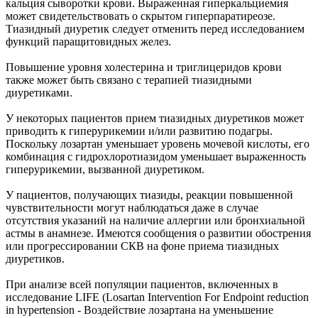
кальция сыворотки крови. Выраженная гиперкальциемия
может свидетельствовать о скрытом гиперпаратиреозе.
Тиазидный диуретик следует отменить перед исследованием
функций паращитовидных желез.
Повышение уровня холестерина и триглицеридов крови
также может быть связано с терапией тиазидными
диуретиками.
У некоторых пациентов прием тиазидных диуретиков может
приводить к гиперурикемии и/или развитию подагры.
Поскольку лозартан уменьшает уровень мочевой кислоты, его
комбинация с гидрохлоротиазидом уменьшает выраженность
гиперурикемии, вызванной диуретиком.
У пациентов, получающих тиазиды, реакции повышенной
чувствительности могут наблюдаться даже в случае
отсутствия указаний на наличие аллергии или бронхиальной
астмы в анамнезе. Имеются сообщения о развитии обострения
или прогрессировании СКВ на фоне приема тиазидных
диуретиков.
При анализе всей популяции пациентов, включенных в
исследование LIFE (Losartan Intervention For Endpoint reduction
in hypertension - Воздействие лозартана на уменьшение