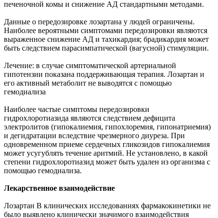
печеночной комы и снижение АД стандартными методами.
Данные о передозировке лозартана у людей ограничены.
Наиболее вероятными симптомами передозировки являются
выраженное снижение АД и тахикардия; брадикардия может
быть следствием парасимпатической (вагусной) стимуляции.
Лечение: в случае симптоматической артериальной
гипотензии показана поддерживающая терапия. Лозартан и
его активный метаболит не выводятся с помощью
гемодиализа
Наиболее частые симптомы передозировки
гидрохлоротиазида являются следствием дефицита
электролитов (гипокалиемия, гипохлоремия, гипонатриемия)
и дегидратации вследствие чрезмерного диуреза. При
одновременном приеме сердечных гликозидов гипокалиемия
может усугублять течение аритмий. Не установлено, в какой
степени гидрохлоротиазид может быть удален из организма с
помощью гемодиализа.
Лекарственное взаимодействие
Лозартан В клинических исследованиях фармакокинетики не
было выявлено клинически значимого взаимодействия