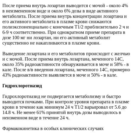
После приема внутрь лозартан выводится с мочой - около 4%
в неизмененном виде и около 6% дозы в виде активного
метаболита. После приема внутрь концентрации лозартана и
его активного метаболита в плазме крови снижаются
полиэкспоненциально с конечным T1/2 приблизительно 2 ч и
6-9 ч соответственно. При однократном приеме препарата в
дозе 100 мг ни лозартан, ни его активный метаболит
существенно не накапливаются в плазме крови.
Выведение лозартана и его метаболитов происходит с желчью
и с мочой. После приема внутрь лозартана, меченного 14C,
около 35% радиоактивности обнаруживается в моче и 58% - в
кале. После в/в введения лозартана, меченного 14C, примерно
43% радиоактивности выявляется в моче и 50% - в кале.
Гидрохлоротиазид
Гидрохлоротиазид не подвергается метаболизму и быстро
выводится почками. При контроле уровня препарата в плазме
крови в течение как минимум 24 ч T1/2 варьировал от 5.6 до
14.8 ч. Не менее 61% принятой внутрь дозы выводилось в
неизменном виде в течение 24 ч.
Фармакокинетика в особых клинических случаях