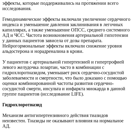
эффекты, которые поддерживались на протяжении всего
исследования.
Гемодинамические эффекты включали увеличение сердечного
индекса и уменьшение давления заклинивания в легочных
капиллярах, а также уменьшение ОПСС, среднего системного
АД и ЧСС. Частота возникновения артериальной гипотензии
у данных пациентов зависела от дозы препарата.
Нейрогормональные эффекты включали снижение уровня
альдостерона и норадреналина в крови.
У пациентов с артериальной гипертензией и гипертрофией
левого желудочка лозартан, часто в комбинации с
гидрохлоротиазидом, уменьшает риск сердечно-сосудистой
заболеваемости и смертности, что было доказано с помощью
оценки комбинированной частоты развития сердечно-
сосудистой смерти, инсульта и инфаркта миокарда в данной
группе пациентов (исследование LIFE).
Гидрохлоротиазид
Механизм антигипертензивного действия тиазидов
неизвестен. Тиазиды не оказывают влияния на нормальное
АД.