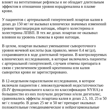
влияет на вегетативные рефлексы и не обладает длительным
эффектом в отношении уровня норадреналина в плазме
крови.
У пациентов с артериальной гипертензией лозартан калия в
дозах до 150 мг/ не вызывал клинически значимых изменений
уровня триглицеридов натощак, общего холестерина и
холестерина ЛПВП. В тех же дозах лозартан не оказывал
влияния на уровень глюкозы в крови натощак.
В целом, лозартан вызывал уменьшение сывороточного
уровня мочевой кислоты (как правило, менее 0.4 мг/дл),
сохранявшееся в ходе длительной терапии. В контролируемых
клинических исследованиях, в которые включались пациенты
с артериальной гипертензией, случаев отмены препарата в
связи с увеличением уровней креатинина или калия
сыворотки крови не зарегистрировано.
В 12-недельном параллельном исследовании, в которое
включали пациентов с левожелудочковой недостаточностью
(II-IV функционального класса по классификации NYHA) и
большинство из них получали диуретики и/или дигиталис,
сравнивались эффекты лозартана калия в дозах 2.5, 10, 25 и 50
мг/ с плацебо. В дозах 25 мг и 50 мг/ препарат оказывал
положительные гемодинамические и нейрогормональные