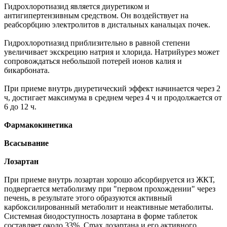
Гидрохлоротиазид является диуретиком и
антигипертензивным средством. Он воздействует на
реабсорбцию электролитов в дистальных канальцах почек.
Гидрохлоротиазид приблизительно в равной степени
увеличивает экскрецию натрия и хлорида. Натрийурез может
сопровождаться небольшой потерей ионов калия и
бикарбоната.
При приеме внутрь диуретический эффект начинается через 2
ч, достигает максимума в среднем через 4 ч и продолжается от
6 до 12 ч.
Фармакокинетика
Всасывание
Лозартан
При приеме внутрь лозартан хорошо абсорбируется из ЖКТ,
подвергается метаболизму при "первом прохождении" через
печень, в результате этого образуются активный
карбоксилированный метаболит и неактивные метаболиты.
Системная биодоступность лозартана в форме таблеток
составляет около 33%. Cmax лозартана и его активного