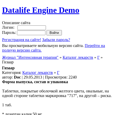
Datalife Engine Demo
Описание сайта
Логин:
Пароль:
Регистрация на сайте!
Забыли пароль?
Вы просматриваете мобильную версию сайта.
Перейти на
полную версию сайта.
Журнал "Интенсивная терапия"
»
Каталог лекарств
»
Г
»
Гизаар
Гизаар
Категория:
Каталог лекарств
»
Г
автор:
Doc
| 29.05.2013 | Просмотров: 2240
Форма выпуска, состав и упаковка
Таблетки, покрытые оболочкой желтого цвета, овальные, на
одной стороне таблетки маркировка "717", на другой – риска.
1 таб.
* лозартан калия 50 мг.