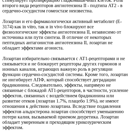
стимулирует пролиферацию гладкомышечных клеток. Роль
второго вида рецепторов ангиотензина II - подтипа AT2 - в
сердечно-сосудистом гомеостазе неизвестна.
Лозартан и его фармакологически активный метаболит (E-
3174) как in vitro, так и in vivo блокируют все
физиологические эффекты ангиотензина II, независимо от
источника или пути синтеза. В отличие от некоторых
пептидных антагонистов ангиотензина II, лозартан не
обладает эффектами агониста.
Лозартан избирательно связывается с AT1-рецепторами и не
связывается и не блокирует рецепторы других гормонов и
ионных каналов, играющих важную роль в регуляции
функции сердечно-сосудистой системы. Кроме того, лозартан
не ингибирует АПФ, который способствует деградации
брадикинина. Следовательно, эффекты, напрямую не
связанные с блокадой AT1-рецепторов, в частности, усиление
эффектов, связанных с воздействием брадикинина или
развитие отеков (лозартан 1.7%, плацебо 1.9%), не имеют
отношения к действию лозартана. Вследствие подавления
эффектов альдостерона лозартан способствует уменьшению
потери калия, вызываемой приемом диуретика. Лозартан
обладает умеренным и преходящим урикозурическим
эффектом.