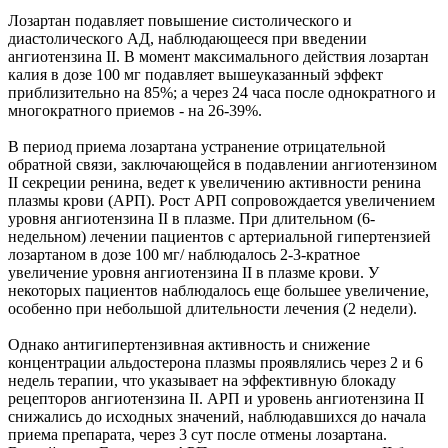
Лозартан подавляет повышение систолического и
диастолического АД, наблюдающееся при введении
ангиотензина II. В момент максимального действия лозартан
калия в дозе 100 мг подавляет вышеуказанный эффект
приблизительно на 85%; а через 24 часа после однократного и
многократного приемов - на 26-39%.
В период приема лозартана устранение отрицательной
обратной связи, заключающейся в подавлении ангиотензином
II секреции ренина, ведет к увеличению активности ренина
плазмы крови (АРП). Рост АРП сопровождается увеличением
уровня ангиотензина II в плазме. При длительном (6-
недельном) лечении пациентов с артериальной гипертензией
лозартаном в дозе 100 мг/ наблюдалось 2-3-кратное
увеличение уровня ангиотензина II в плазме крови. У
некоторых пациентов наблюдалось еще большее увеличение,
особенно при небольшой длительности лечения (2 недели).
Однако антигипертензивная активность и снижение
концентрации альдостерона плазмы проявлялись через 2 и 6
недель терапии, что указывает на эффективную блокаду
рецепторов ангиотензина II. АРП и уровень ангиотензина II
снижались до исходных значений, наблюдавшихся до начала
приема препарата, через 3 сут после отмены лозартана.