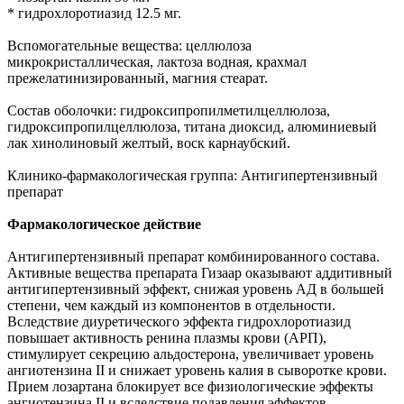
* гидрохлоротиазид 12.5 мг.
Вспомогательные вещества: целлюлоза
микрокристаллическая, лактоза водная, крахмал
прежелатинизированный, магния стеарат.
Состав оболочки: гидроксипропилметилцеллюлоза,
гидроксипропилцеллюлоза, титана диоксид, алюминиевый
лак хинолиновый желтый, воск карнаубский.
Клинико-фармакологическая группа: Антигипертензивный
препарат
Фармакологическое действие
Антигипертензивный препарат комбинированного состава.
Активные вещества препарата Гизаар оказывают аддитивный
антигипертензивный эффект, снижая уровень АД в большей
степени, чем каждый из компонентов в отдельности.
Вследствие диуретического эффекта гидрохлоротиазид
повышает активность ренина плазмы крови (АРП),
стимулирует секрецию альдостерона, увеличивает уровень
ангиотензина II и снижает уровень калия в сыворотке крови.
Прием лозартана блокирует все физиологические эффекты
ангиотензина II и вследствие подавления эффектов