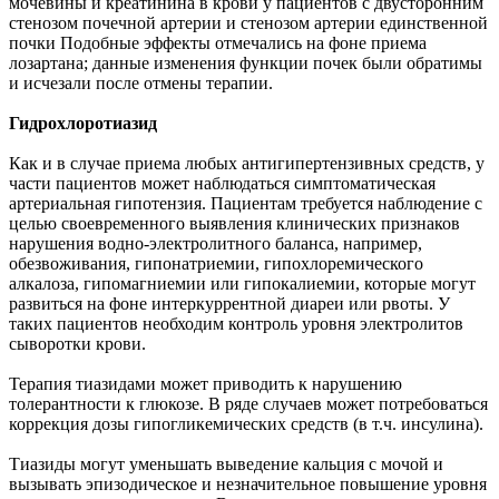
мочевины и креатинина в крови у пациентов с двусторонним
стенозом почечной артерии и стенозом артерии единственной
почки Подобные эффекты отмечались на фоне приема
лозартана; данные изменения функции почек были обратимы
и исчезали после отмены терапии.
Гидрохлоротиазид
Как и в случае приема любых антигипертензивных средств, у
части пациентов может наблюдаться симптоматическая
артериальная гипотензия. Пациентам требуется наблюдение с
целью своевременного выявления клинических признаков
нарушения водно-электролитного баланса, например,
обезвоживания, гипонатриемии, гипохлоремического
алкалоза, гипомагниемии или гипокалиемии, которые могут
развиться на фоне интеркуррентной диареи или рвоты. У
таких пациентов необходим контроль уровня электролитов
сыворотки крови.
Терапия тиазидами может приводить к нарушению
толерантности к глюкозе. В ряде случаев может потребоваться
коррекция дозы гипогликемических средств (в т.ч. инсулина).
Тиазиды могут уменьшать выведение кальция с мочой и
вызывать эпизодическое и незначительное повышение уровня