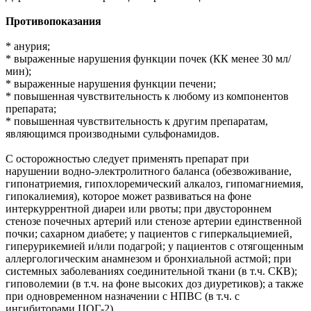
Противопоказания
* анурия;
* выраженные нарушения функции почек (КК менее 30 мл/
мин);
* выраженные нарушения функции печени;
* повышенная чувствительность к любому из компонентов
препарата;
* повышенная чувствительность к другим препаратам,
являющимся производными сульфонамидов.
С осторожностью следует применять препарат при
нарушении водно-электролитного баланса (обезвоживание,
гипонатриемия, гипохлоремический алкалоз, гипомагниемия,
гипокалиемия), которое может развиваться на фоне
интеркуррентной диареи или рвоты; при двустороннем
стенозе почечных артерий или стенозе артерии единственной
почки; сахарном диабете; у пациентов с гиперкальциемией,
гиперурикемией и/или подагрой; у пациентов с отягощенным
аллергологическим анамнезом и бронхиальной астмой; при
системных заболеваниях соединительной ткани (в т.ч. СКВ);
гиповолемии (в т.ч. на фоне высоких доз диуретиков); а также
при одновременном назначении с НПВС (в т.ч. с
ингибиторами ЦОГ-2).