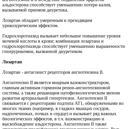
альдостерона способствует уменьшению потери калия,
вызываемой приемом диуретика.
Лозартан обладает умеренным и преходящим
урикозурическим эффектом.
Гидрохлоротиазид вызывает небольшое повышение уровня
мочевой кислоты в крови; комбинация лозартана и
гидрохлоротиазида способствует уменьшению выраженности
гиперурикемии, вызванной диуретиком.
Лозартан
Лозартан - антагонист рецепторов ангиотензина II.
Ангиотензин II является мощным вазоконстриктором,
главным активным гормоном ренин-ангиотензиновой
системы, а также решающим патофизиологическим звеном
развития артериальной гипертензии. Ангиотензин II
связывается с рецепторами подтипа AT1, обнаруженными во
многих тканях (например, в гладких мышцах сосудов,
надпочечниках, почках и сердце) и вызывает ряд важных
биологических эффектов, в т.ч. вазоконстрикцию и
высвобождение альдостерона. Ангиотензин II также