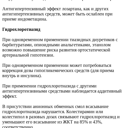
Антигипертензивный эффект лозартана, как и других
антигипертензивных средств, может быть ослаблен при
приеме индометацина.
Гидрохлоротиазид
При одновременном применении тиазидных диуретиков с
барбитуратами, опиоидными анальгетиками, этанолом
возможно повышение риска развития ортостатической
артериальной гипотензии.
При одновременном применении может потребоваться
коррекция дозы гипогликемических средств (для приема
внутрь и инсулина).
При применении гидрохлоротиазида с другими
антигипертензивными средствами наблюдается аддитивный
эффект.
В присутствии анионных обменных смол всасывание
гидрохлоротиазида нарушается. Колестирамин или
колестипол в разовых дозах связывают гидрохлоротиазид и
уменьшают его всасывание из ЖКТ на 85% и 43%,
соответственно.