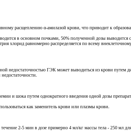
вному расщеплению α-амилазой крови, что приводит к образова
ыводится в основном почками, 50% полученной дозы выводится с
натрия хлорид равномерно распределяется по всему внеклеточно
ой недостаточностью ГЭК может выводиться из крови путем диаф
 недостаточности.
лемии и шока путем однократного введения одной дозы препарат
пользоваться как заменитель крови или плазмы крови.
чение 2-5 мин в дозе примерно 4 мл/кг массы тела - 250 мл для