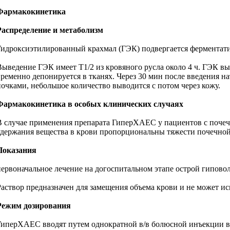
Фармакокинетика
Распределение и метаболизм
Гидроксиэтилированный крахмал (ГЭК) подвергается ферментати
Выведение ГЭК имеет T1/2 из кровяного русла около 4 ч. ГЭК в
временно депонируется в тканях. Через 30 мин после введения 
почками, небольшое количество выводится с потом через кожу.
Фармакокинетика в особых клинических случаях
В случае применения препарата ГиперХАЕС у пациентов с почечн
удержания вещества в крови пропорциональны тяжести почечной
Показания
первоначальное лечение на догоспитальном этапе острой гипово
Раствор предназначен для замещения объема крови и не может ис
Режим дозирования
ГиперХАЕС вводят путем однократной в/в болюсной инъекции в те