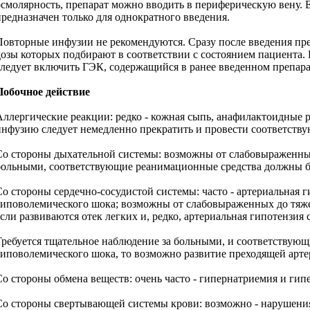
осмолярность, препарат можно вводить в периферическую вену. Е
предназначен только для однократного введения.
Повторные инфузии не рекомендуются. Сразу после введения пр
дозы которых подбирают в соответствии с состоянием пациента
следует включить ГЭК, содержащийся в ранее введенном препа
Побочное действие
Аллергические реакции: редко - кожная сыпь, анафилактоидные 
инфузию следует немедленно прекратить и провести соответств
Со стороны дыхательной системы: возможны от слабовыраженных 
больными, соответствующие реанимационные средства должны б
Со стороны сердечно-сосудистой системы: часто - артериальная 
гиповолемического шока; возможны от слабовыраженных до тяж
если развиваются отек легких и, редко, артериальная гипотензия
Требуется тщательное наблюдение за больными, и соответствую
гиповолемического шока, то возможно развитие преходящей арте
Со стороны обмена веществ: очень часто - гипернатриемия и ги
Со стороны свертывающей системы крови: возможно - нарушения