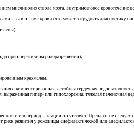
ием миелинолиз ствола мозга, внутримозговое кровотечение вс
 амилазы в плазме крови (что может затруднять диагностику пан
е вены).
лода при оперативном родоразрешении);
лированным крахмалам.
ояниях: компенсированная застойная сердечная недостаточность
, выраженная гипер- или гипохлоремия, тяжелая печеночная нед
ности и в период лактации отсутствует. Препарат не следует 
ует риск развития у роженицы анафилактической или анафилакто