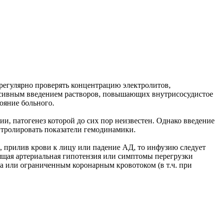
регулярно проверять концентрацию электролитов,
енсивным введением растворов, повышающих внутрисосудистое
ояние больного.
и, патогенез которой до сих пор неизвестен. Однако введение
тролировать показатели гемодинамики.
, прилив крови к лицу или падение АД, то инфузию следует
ящая артериальная гипотензия или симптомы перегрузки
ца или ограниченным коронарным кровотоком (в т.ч. при