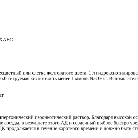
рХАЕС
цветный или слегка желтоватого цвета. 1 л гидроксиэтилированн
-6.0 титруемая кислотность менее 1 ммоль NaOH/л. Вспомогатель
т.
ертонический изоонкотический раствор. Благодаря высокой ос
е сосуды, в результате этого АД и сердечный выброс быстро уве
К продолжается в течение короткого времени и должно быть с