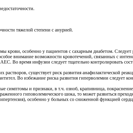
недостаточности.
чности тяжелой степени с анурией.
ы крови, особенно у пациентов с сахарным диабетом. Следует 
ь особое внимание возможности кровотечений, связанных с инт
АЕС. Во время инфузии следует тщательно контролировать сост
 растворов, существует риск развития анафилактической реакци
тител. Во избежание риска развития гиперволемии следует кон
е симптомы и признаки, в т.ч. озноб, крапивница, покраснение
ыраженного гиповолемического шока, то может развиться преход
 гипертензия), особенно у больных со сниженной функцией серд