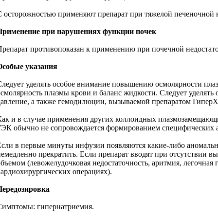
С осторожностью применяют препарат при тяжелой печеночной 
Применение при нарушениях функции почек
Препарат противопоказан к применению при почечной недостато
Особые указания
Следует уделять особое внимание повышению осмолярности плазм
осмолярность плазмы крови и баланс жидкости. Следует уделят
давление, а также гемодилюции, вызываемой препаратом ГиперХ
Как и в случае применения других коллоидных плазмозамещающих
ГЭК обычно не сопровождается формированием специфических ан
Если в первые минуты инфузии появляются какие-либо аномальны
немедленно прекратить. Если препарат вводят при отсутствии в
объемом (левожелудочковая недостаточность, аритмия, легочная
кардиохирургических операциях).
Передозировка
Симптомы: гипернатриемия.