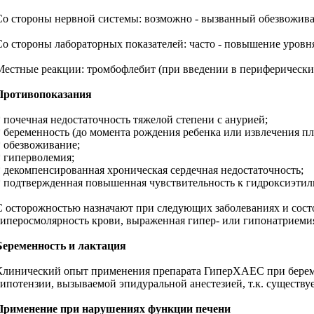
Со стороны нервной системы: возможно - вызванный обезвоживан
Со стороны лабораторных показателей: часто - повышение уровня
Местные реакции: тромбофлебит (при введении в периферически
Противопоказания
* почечная недостаточность тяжелой степени с анурией;
* беременность (до момента рождения ребенка или извлечения п
* обезвоживание;
* гиперволемия;
* декомпенсированная хроническая сердечная недостаточность;
* подтвержденная повышенная чувствительность к гидроксиэти
С осторожностью назначают при следующих заболеваниях и сост
гиперосмолярность крови, выраженная гипер- или гипонатриемия
Беременность и лактация
Клинический опыт применения препарата ГиперХАЕС при беремен
гипотензии, вызываемой эпидуральной анестезией, т.к. существ
Применение при нарушениях функции печени