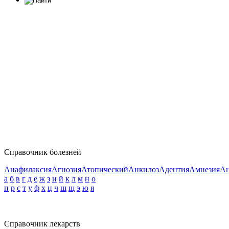
Справочник болезней
Анафилаксия
Агнозия
Атопический
Анкилоз
Адентия
Амнезия
Ан
а
б
в
г
д
е
ж
з
и
й
к
л
м
н
о
п
р
с
т
у
ф
х
ц
ч
ш
щ
э
ю
я
Справочник лекарств