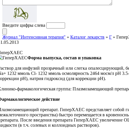
Введите цифры слева
Журнал "Интенсивная терапия"
»
Каталог лекарств
»
Г
» Гипе
31.05.2013
ГиперХАЕС
Форма выпуска, состав и упаковка
Раствор для инфузий прозрачный или слегка опалесцирующий, бес
Na+ 1232 ммоль Cl- 1232 ммоль осмолярность 2464 мосм/л рН 3.5
коррекции рН), натрия гидроксид (для коррекции рН).
Клинико-фармакологическая группа: Плазмозамещающий препара
Фармакологическое действие
Плазмозамещающий препарат. ГиперХАЕС представляет собой гип
межклеточного пространства) быстро перемещается в кровеносны
препарата. После введения препарата ГиперХАЕС увеличение ОЦ
жидкости (в т.ч. солевых и коллоидных растворов).