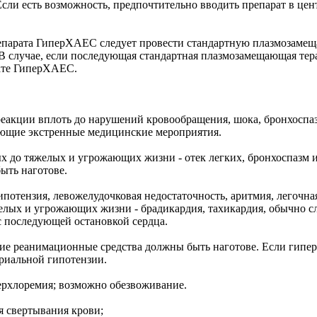
сли есть возможность, предпочтительно вводить препарат в цен
епарата ГиперХАЕС следует провести стандартную плазмозамещ
. В случае, если последующая стандартная плазмозамещающая те
рате ГиперХАЕС.
реакции вплоть до нарушений кровообращения, шока, бронхоспаз
ующие экстренные медицинские мероприятия.
до тяжелых и угрожающих жизни - отек легких, бронхоспазм и 
ыть наготове.
гипотензия, левожелудочковая недостаточность, аритмия, легоч
елых и угрожающих жизни - брадикардия, тахикардия, обычно 
 с последующей остановкой сердца.
щие реанимационные средства должны быть наготове. Если гипе
риальной гипотензии.
перхлоремия; возможно обезвоживание.
 свертывания крови;