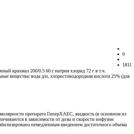
0
1811
ый крахмал 200/0.5 60 г натрия хлорид 72 г в т.ч.
ные вещества: вода д/и, хлористоводородная кислота 25% (для
молярности препарата ГиперХАЕС, жидкость (в основном из
личиваются в зависимости от дозы и скорости инфузии
табилизировано немедленным введением достаточного объема