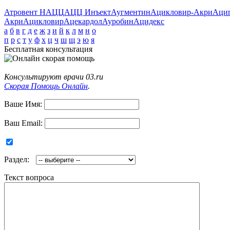
Атровент Н
АЦЦ
АЦЦ Инъект
Аугментин
Ацикловир-Акри
Аци
Акри
Ацикловир
Ацекардол
Ауробин
Ацидекс
а
б
в
г
д
е
ж
з
и
й
к
л
м
н
о
п
р
с
т
у
ф
х
ц
ч
ш
щ
э
ю
я
Бесплатная консультация
Консультируют врачи 03.ru
Скорая Помощь Онлайн
.
Ваше Имя:
Ваш Email:
Раздел:
Текст вопроса