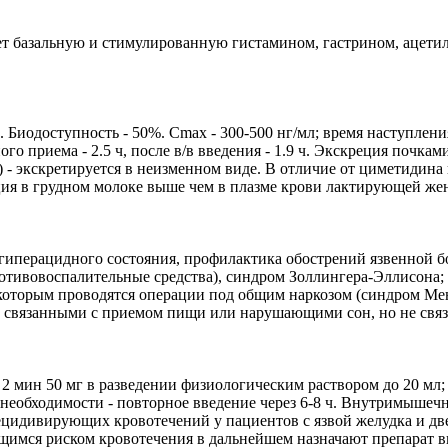
ет базальную и стимулированную гистамином, гастрином, ацети
 Биодоступность - 50%. Сmax - 300-500 нг/мл; время наступления
ого приема - 2.5 ч, после в/в введения - 1.9 ч. Экскреция почк
о) - экскретируется в неизменном виде. В отличие от циметидин
ация в грудном молоке выше чем в плазме крови лактирующей ж
гиперацидного состояния, профилактика обострений язвенной бо
отивовоспалительные средства), синдром Золлингера-Эллисона;
 которым проводятся операции под общим наркозом (синдром Ме
 связанными с приемом пищи или нарушающими сон, но не свя
 2 мин 50 мг в разведении физиологическим раствором до 20 мл
и необходимости - повторное введение через 6-8 ч. Внутримышечн
ецидивирующих кровотечений у пациентов с язвой желудка и дв
имся риском кровотечения в дальнейшем назначают препарат вну