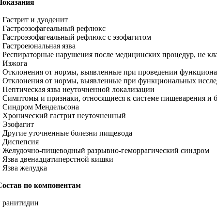
Показания
* Гастрит и дуоденит
* Гастроэзофагеальный рефлюкс
* Гастроэзофагеальный рефлюкс с эзофагитом
* Гастроеюнальная язва
* Респираторные нарушения после медицинских процедур, не кл
* Изжога
* Отклонения от нормы, выявленные при проведении функцион
* Отклонения от нормы, выявленные при функциональных исслед
* Пептическая язва неуточненной локализации
* Симптомы и признаки, относящиеся к системе пищеварения и
* Синдром Мендельсона
* Хронический гастрит неуточненный
* Эзофагит
* Другие уточненные болезни пищевода
* Диспепсия
* Желудочно-пищеводный разрывно-геморрагический синдром
* Язва двенадцатиперстной кишки
* Язва желудка
Состав по компонентам
* ранитидин