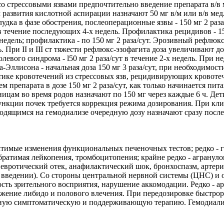
о стрессовыми язвами предпочтительно введение препарата в/в
 развития кислотной аспирации назначают 50 мг в/м или в/в мед
дка в фазе обострения, послеоперационные язвы - 150 мг 2 раза/
в течение последующих 4-х недель. Профилактика рецидивов - 15
2 недель; профилактика - по 150 мг 2 раза/сут. Эрозивный рефлюкс
 При II и III ст тяжести рефлюкс-эзофагита доза увеличивают до
болевого синдрома - l50 мг 2 раза/сут в течение 2-х недель. Пр
-Эллисона - начальная доза 150 мг 3 раза/сут, при необходимост
лактике кровотечений из стрессовых язв, рецидивирующих кровот
 препарата в дозе 150 мг 2 раза/сут, как только начинается пи
ицам во время родов назначают по 150 мг через каждые 6 ч. Дети.
функции почек требуется коррекция режима дозирования. При кл
аходящимся на гемодиализе очередную дозу назначают сразу посл
атимые изменения функциональных печеночных тестов; редко - 
ратимая лейкопения, тромбоцитопения; крайне редко - агранулоц
невротический отек, анафилактический шок, бронхоспазм, артер
м введении). Со стороны центральной нервной системы (ЦНС) и о
ость зрительного восприятия, нарушение аккомодации. Редко - а
нижение либидо и полового влечения. При передозировке быстр
тную симптоматическую и поддерживающую терапию. Гемодиализ