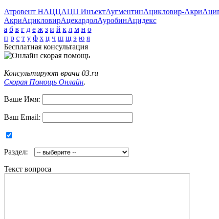
Атровент Н
АЦЦ
АЦЦ Инъект
Аугментин
Ацикловир-Акри
Аци
Акри
Ацикловир
Ацекардол
Ауробин
Ацидекс
а
б
в
г
д
е
ж
з
и
й
к
л
м
н
о
п
р
с
т
у
ф
х
ц
ч
ш
щ
э
ю
я
Бесплатная консультация
Консультируют врачи 03.ru
Скорая Помощь Онлайн
.
Ваше Имя:
Ваш Email:
Раздел:
Текст вопроса