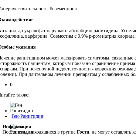
Гиперчувствительность, беременность.
Взаимодействие
Антациды, сукральфат нарушают абсорбцию ранитидина. Угнетает
теофиллина, варфарина. Совместим с 0.9% р-ром натрия хлорида, 
Особые указания
Лечение ранитидином может маскировать симптомы, связанные с
осторожность пациентам, которым показано ограничение приема 
аспаркам. При печеночной недостаточности - коррекция режима д
болезни). При длительном лечении препаратом у ослабленных б
0
Читайте также:
Ген-Ранитидин
Информация
Посетители, находящиеся в группе
Гости
, не могут оставлять