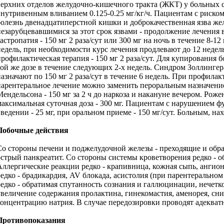
верхних отделов желудочно-кишечного тракта (ЖКТ) у больных с
внутривенным вливанием 0.125-0.25 мг/кг/ч. Пациентам с риском
болезнь двенадцатиперстной кишки и доброкачественная язва желу
незарубцевавшимися за этот срок язвами - продолжение лечения 
гастропатия - 150 мг 2 раза/сут или 300 мг на ночь в течение 8-1
недель, при необходимости курс лечения продлевают до 12 недель.
профилактическая терапия - 150 мг 2 раза/сут. Для купирования 
той же дозе в течение следующих 2-х недель. Синдром Золлингера
назначают по 150 мг 2 раза/сут в течение 6 недель. При профи
парентеральное лечение можно заменить пероральным назначением
Мендельсона - 150 мг за 2 ч до наркоза и накануне вечером. Рожен
максимальная суточная доза - 300 мг. Пациентам с нарушением 
введении - 25 мг, при оральном приеме - 150 мг/сут. Больным, н
Побочные действия
Со стороны печени и поджелудочной железы - пpeходящие и обр
острый панкреатит. Со стороны системы кроветворения редко - об
Аллергические реакции редко - крапивница, кожная сыпь, ангио
редко - брадикардия, AV блокада, асистолия (при парентерально
редко - обратимая спутанность сознания и галлюцинации, нечетк
увеличение содержания пролактина, гинекомастия, аменорея, с
концентрацию натрия. В случае передозировки проводят адеква
Противопоказания