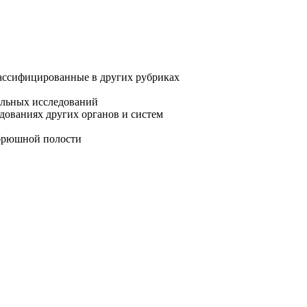
ассифицированные в других рубриках
альных исследований
ованиях других органов и систем
 брюшной полости