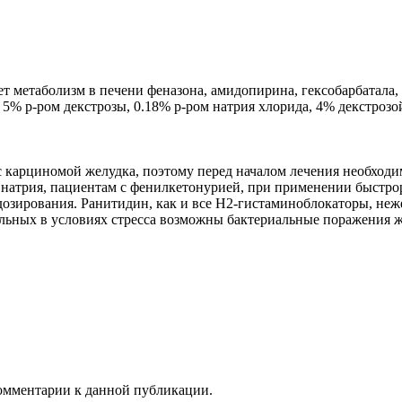
 метаболизм в печени феназона, амидопирина, гексобарбатала, 
5% р-ром декстрозы, 0.18% р-ром натрия хлорида, 4% декстрозой
 карциномой желудка, поэтому перед началом лечения необходим
натрия, пациентам с фенилкетонурией, при применении быстрор
озирования. Ранитидин, как и все H2-гистаминоблокаторы, неже
ольных в условиях стресса возможны бактериальные поражения
 комментарии к данной публикации.