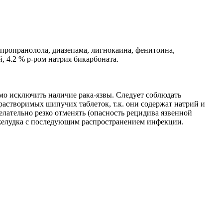
пропранолола, диазепама, лигнокаина, фенитоина,
, 4.2 % р-ром натрия бикарбоната.
о исключить наличие рака-язвы. Следует соблюдать
астворимых шипучих таблеток, т.к. они содержат натрий и
лательно резко отменять (опасность рецидива язвенной
 желудка с последующим распространением инфекции.