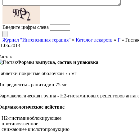
Введите цифры слева
Журнал "Интенсивная терапия"
»
Каталог лекарств
»
Г
» Гиста
01.06.2013
Гистак
Формы выпуска, состав и упаковка
Таблетки покрытые оболочкой 75 мг
Ингредиенты - ранитидин 75 мг
Фармакологическая группа - H2-гистаминовых рецепторов антаг
Фармакологическое действие
* H2-гистаминоблокирующее
* противоязвенное
* снижающее кислотопродукцию