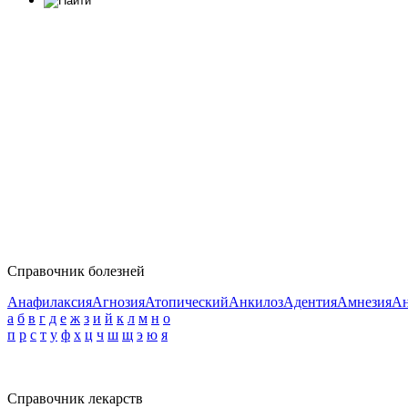
Справочник болезней
Анафилаксия
Агнозия
Атопический
Анкилоз
Адентия
Амнезия
Ан
а
б
в
г
д
е
ж
з
и
й
к
л
м
н
о
п
р
с
т
у
ф
х
ц
ч
ш
щ
э
ю
я
Справочник лекарств