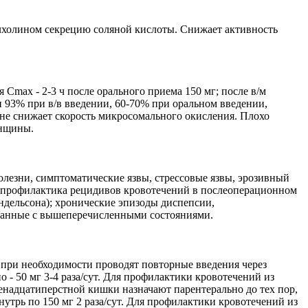
лхолином секрецию соляной кислоты. Снижает активность
 Сmax - 2-3 ч после орального приема 150 мг; после в/м
ами 93% при в/в введении, 60-70% при оральном введении,
а не снижает скорость микросомального окисления. Плохо
енщины.
лезни, симптоматические язвы, стрессовые язвы, эрозивный
 профилактика рецидивов кровотечений в послеоперационном
ндельсона); хронические эпизоды диспепсии,
занные с вышеперечисленными состояниями.
; при необходимости проводят повторные введения через
о - 50 мг 3-4 раза/сут. Для профилактики кровотечений из
енадцатиперстной кишки назначают парентерально до тех пор,
трь по 150 мг 2 раза/сут. Для профилактики кровотечений из