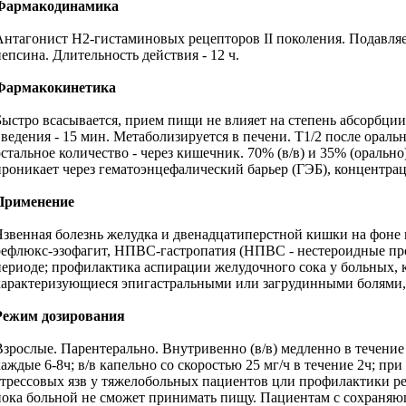
Фармакодинамика
Антагонист Н2-гистаминовых рецепторов II поколения. Подавля
пепсина. Длительность действия - 12 ч.
Фармакокинетика
Быстро всасывается, прием пищи не влияет на степень абсорбции.
введения - 15 мин. Метаболизируется в печени. Т1/2 после оральн
остальное количество - через кишечник. 70% (в/в) и 35% (оральн
проникает через гематоэнцефалический барьер (ГЭБ), концентр
Применение
Язвенная болезнь желудка и двенадцатиперстной кишки на фоне 
рефлюкс-эзофагит, НПВС-гастропатия (HПBC - нестероидные пр
периоде; профилактика аспирации желудочного сока у больных,
характеризующиеся эпигастральными или загрудинными болями,
Режим дозирования
Взрослые. Парентерально. Внутривенно (в/в) медленно в течение
каждые 6-8ч; в/в капельно со скоростью 25 мг/ч в течение 2ч; пр
стрессовых язв у тяжелобольных пациентов цли профилактики р
пока больной не сможет принимать пищу. Пациентам с сохраняющ