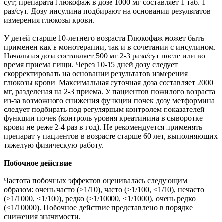
сут; препарата Глюкофаж в дозе 1000 мг составляет 1 таб. 1
раз/сут. Дозу инсулина подбирают на основании результатов
измерения глюкозы крови.
У детей старше 10-летнего возраста Глюкофаж может быть
применен как в монотерапии, так и в сочетании с инсулином.
Начальная доза составляет 500 мг 2-3 раза/сут после или во
время приема пищи. Через 10-15 дней дозу следует
скорректировать на основании результатов измерения
глюкозы крови. Максимальная суточная доза составляет 2000
мг, разделеная на 2-3 приема. У пациентов пожилого возраста
из-за возможного снижения функции почек дозу метформина
следует подбирать под регулярным контролем показателей
функции почек (контроль уровня креатинина в сыворотке
крови не реже 2-4 раз в год). Не рекомендуется применять
препарат у пациентов в возрасте старше 60 лет, выполняющих
тяжелую физическую работу.
Побочное действие
Частота побочных эффектов оценивалась следующим
образом: очень часто (≥1/10), часто (≥1/100, <1/10), нечасто
(≥1/1000, <1/100), редко (≥1/10000, <1/1000), очень редко
(<1/10000). Побочное действие представлено в порядке
снижения значимости.