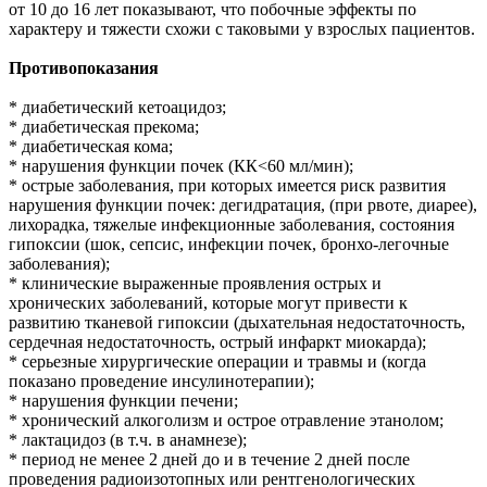
от 10 до 16 лет показывают, что побочные эффекты по
характеру и тяжести схожи с таковыми у взрослых пациентов.
Противопоказания
* диабетический кетоацидоз;
* диабетическая прекома;
* диабетическая кома;
* нарушения функции почек (КК<60 мл/мин);
* острые заболевания, при которых имеется риск развития
нарушения функции почек: дегидратация, (при рвоте, диарее),
лихорадка, тяжелые инфекционные заболевания, состояния
гипоксии (шок, сепсис, инфекции почек, бронхо-легочные
заболевания);
* клинические выраженные проявления острых и
хронических заболеваний, которые могут привести к
развитию тканевой гипоксии (дыхательная недостаточность,
сердечная недостаточность, острый инфаркт миокарда);
* серьезные хирургические операции и травмы и (когда
показано проведение инсулинотерапии);
* нарушения функции печени;
* хронический алкоголизм и острое отравление этанолом;
* лактацидоз (в т.ч. в анамнезе);
* период не менее 2 дней до и в течение 2 дней после
проведения радиоизотопных или рентгенологических