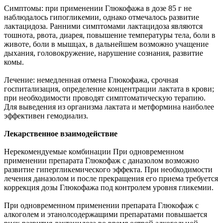
Симптомы: при применении Глюкофажа в дозе 85 г не
наблюдалось гипогликемии, однако отмечалось развитие
лактацидоза. Ранними симптомами лактацидоза являются
тошнота, рвота, диарея, повышение температуры тела, боли в
животе, боли в мышцах, в дальнейшем возможно учащение
дыхания, головокружение, нарушение сознания, развитие
комы.
Лечение: немедленная отмена Глюкофажа, срочная
госпитализация, определение концентрации лактата в крови;
при необходимости проводят симптоматическую терапию.
Для выведения из организма лактата и метформина наиболее
эффективен гемодиализ.
Лекарственное взаимодействие
Нерекомендуемые комбинации При одновременном
применении препарата Глюкофаж с даназолом возможно
развитие гипергликемического эффекта. При необходимости
лечения даназолом и после прекращения его приема требуется
коррекция дозы Глюкофажа под контролем уровня гликемии.
При одновременном применении препарата Глюкофаж с
алкоголем и этанолсодержащими препаратами повышается