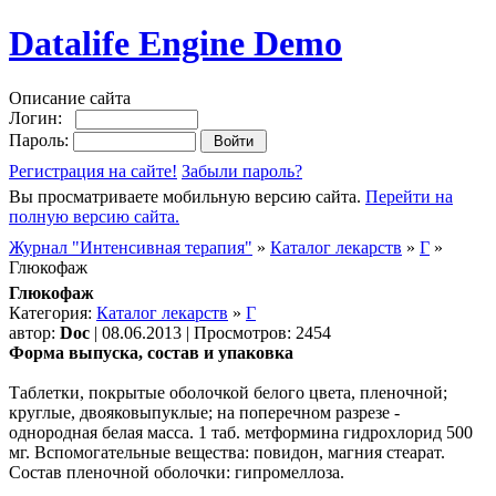
Datalife Engine Demo
Описание сайта
Логин:
Пароль:
Регистрация на сайте!
Забыли пароль?
Вы просматриваете мобильную версию сайта.
Перейти на
полную версию сайта.
Журнал "Интенсивная терапия"
»
Каталог лекарств
»
Г
»
Глюкофаж
Глюкофаж
Категория:
Каталог лекарств
»
Г
автор:
Doc
| 08.06.2013 | Просмотров: 2454
Форма выпуска, состав и упаковка
Таблетки, покрытые оболочкой белого цвета, пленочной;
круглые, двояковыпуклые; на поперечном разрезе -
однородная белая масса. 1 таб. метформина гидрохлорид 500
мг. Вспомогательные вещества: повидон, магния стеарат.
Состав пленочной оболочки: гипромеллоза.