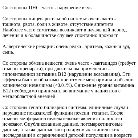
Со стороны ЦНС: часто - нарушение вкуса.
Со стороны пищеварительной системы: очень часто -
тошнота, рвота, боли в животе, отсутствие аппетита.
Наиболее часто симптомы возникают в начальный период
лечения и в большинстве случаев спонтанно проходят.
Аллергические реакции: очень редко - эритема, кожный зуд,
сыпь.
Со стороны обмена веществ: очень часто - лактацидоз (требует
отмены препарата); при длительном применении -
гиповитаминоз витамина B12 (нарушение всасывания). Эти
эффекты быстро обратимы при отмене метформина и обычно
клинически незначимы (<0.01%). Снижение уровня витамина
В12 необходимо принимать во внимание у пациентов с
мегалобластной анемией.
Со стороны гепато-билиарной системы: единичные случаи -
нарушение показателей функции печени, гепатит. После
отмены метформина нежелательные явления полностью
исчезают. Опубликованные данные, потсмаркетинговые
данные, а также данные контролируемых клинических
исследований в ограниченной детской популяции в возрасте