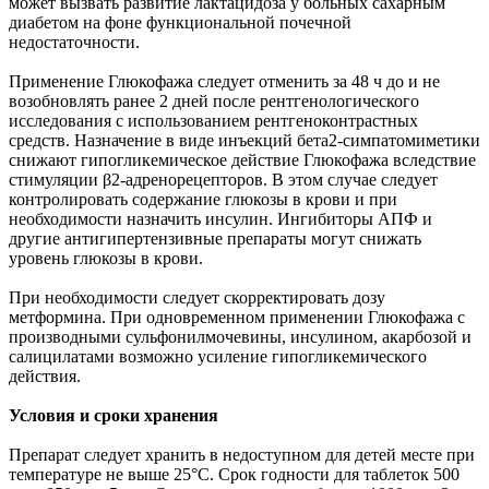
может вызвать развитие лактацидоза у больных сахарным
диабетом на фоне функциональной почечной
недостаточности.
Применение Глюкофажа следует отменить за 48 ч до и не
возобновлять ранее 2 дней после рентгенологического
исследования с использованием рентгеноконтрастных
средств. Назначение в виде инъекций бета2-симпатомиметики
снижают гипогликемическое действие Глюкофажа вследствие
стимуляции β2-адренорецепторов. В этом случае следует
контролировать содержание глюкозы в крови и при
необходимости назначить инсулин. Ингибиторы АПФ и
другие антигипертензивные препараты могут снижать
уровень глюкозы в крови.
При необходимости следует скорректировать дозу
метформина. При одновременном применении Глюкофажа с
производными сульфонилмочевины, инсулином, акарбозой и
салицилатами возможно усиление гипогликемического
действия.
Условия и сроки хранения
Препарат следует хранить в недоступном для детей месте при
температуре не выше 25°C. Срок годности для таблеток 500