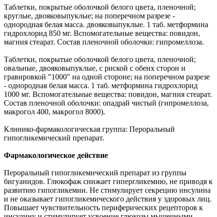
Таблетки, покрытые оболочкой белого цвета, пленочной;
круглые, двояковыпуклые; на поперечном разрезе -
однородная белая масса. двояковыпуклые. 1 таб. метформина
гидрохлорид 850 мг. Вспомогательные вещества: повидон,
магния стеарат. Состав пленочной оболочки: гипромеллоза.
Таблетки, покрытые оболочкой белого цвета, пленочной;
овальные, двояковыпуклые, с риской с обеих сторон и
гравировкой "1000" на одной стороне; на поперечном разрезе
- однородная белая масса. 1 таб. метформина гидрохлорид
1000 мг. Вспомогательные вещества: повидон, магния стеарат.
Состав пленочной оболочки: опадрай чистый (гипромеллоза,
макрогол 400, макрогол 8000).
Клинико-фармакологическая группа: Пероральный
гипогликемический препарат.
Фармакологическое действие
Пероральный гипогликемический препарат из группы
бигуанидов. Глюкофаж снижает гипергликемию, не приводя к
развитию гипогликемии. Не стимулирует секрецию инсулина
и не оказывает гипогликемического действия у здоровых лиц.
Повышает чувствительность периферических рецепторов к
инсулину и стимулирует усвоение глюкозы мышечными