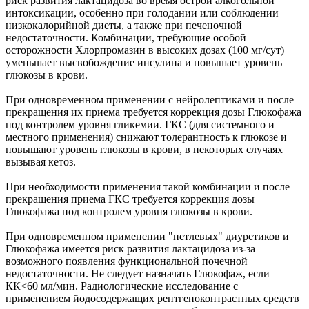
риск развития лактацидоза во время острой алкогольной
интоксикации, особенно при голодании или соблюдении
низкокалорийной диеты, а также при печеночной
недостаточности. Комбинации, требующие особой
осторожности Хлорпромазин в высоких дозах (100 мг/сут)
уменьшает высвобождение инсулина и повышает уровень
глюкозы в крови.
При одновременном применении с нейролептиками и после
прекращения их приема требуется коррекция дозы Глюкофажа
под контролем уровня гликемии. ГКС (для системного и
местного применения) снижают толерантность к глюкозе и
повышают уровень глюкозы в крови, в некоторых случаях
вызывая кетоз.
При необходимости применения такой комбинации и после
прекращения приема ГКС требуется коррекция дозы
Глюкофажа под контролем уровня глюкозы в крови.
При одновременном применении "петлевых" диуретиков и
Глюкофажа имеется риск развития лактацидоза из-за
возможного появления функциональной почечной
недостаточности. Не следует назначать Глюкофаж, если
КК<60 мл/мин. Радиологические исследование с
применением йодосодержащих рентгеноконтрастных средств