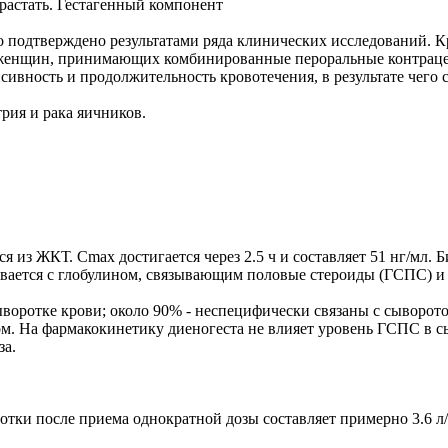
растать. Гестагенный компонент
то подтверждено результатами ряда клинических исследований. 
У женщин, принимающих комбинированные пероральные контраце
ивность и продолжительность кровотечения, в результате чего 
рия и рака яичников.
я из ЖКТ. Cmax достигается через 2.5 ч и составляет 51 нг/мл.
зывается с глобулином, связывающим половые стероиды (ГСПС) 
ыворотке крови; около 90% - неспецифически связаны с сыворо
м. На фармакокинетику диеногеста не влияет уровень ГСПС в сы
за.
тки после приема однократной дозы составляет примерно 3.6 л/