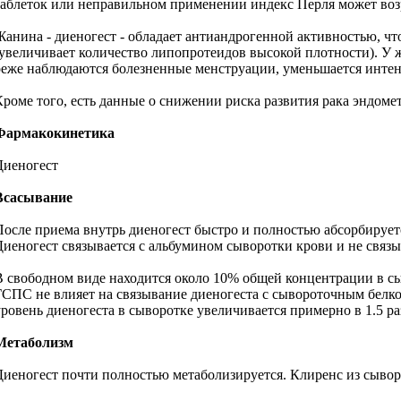
таблеток или неправильном применении индекс Перля может воз
Жанина - диеногест - обладает антиандрогенной активностью, ч
(увеличивает количество липопротеидов высокой плотности). 
реже наблюдаются болезненные менструации, уменьшается интенс
Кроме того, есть данные о снижении риска развития рака эндомет
Фармакокинетика
Диеногест
Всасывание
После приема внутрь диеногест быстро и полностью абсорбируетс
Диеногест связывается с альбумином сыворотки крови и не свя
В свободном виде находится около 10% общей концентрации в с
ГСПС не влияет на связывание диеногеста с сывороточным белко
уровень диеногеста в сыворотке увеличивается примерно в 1.5 ра
Метаболизм
Диеногест почти полностью метаболизируется. Клиренс из сыворо