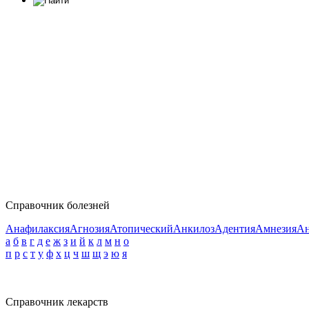
Справочник болезней
Анафилаксия
Агнозия
Атопический
Анкилоз
Адентия
Амнезия
Ан
а
б
в
г
д
е
ж
з
и
й
к
л
м
н
о
п
р
с
т
у
ф
х
ц
ч
ш
щ
э
ю
я
Справочник лекарств