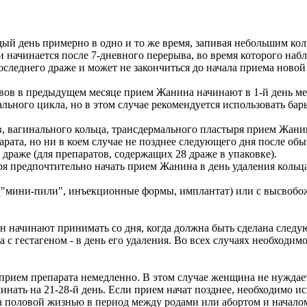
дый день примерно в одно и то же время, запивая небольшим ко
 начинается после 7-дневного перерыва, во время которого на
оследнего драже и может не закончиться до начала приема новой
ов в предыдущем месяце прием Жанина начинают в 1-й день менс
уального цикла, но в этом случае рекомендуется использовать б
, вагинального кольца, трансдермального пластыря прием Жани
ата, но ни в коем случае не позднее следующего дня после обыч
драже (для препаратов, содержащих 28 драже в упаковке).
ря предпочтительно начать прием Жанина в день удаления кольца
ы ("мини-пили", инъекционные формы, имплантат) или с высвоб
начинают принимать со дня, когда должна быть сделана следу
 с гестагеном - в день его удаления. Во всех случаях необходи
 прием препарата немедленно. В этом случае женщина не нуждае
ачинать на 21-28-й день. Если прием начат позднее, необходимо
 половой жизнью в период между родами или абортом и началом