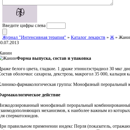
Введите цифры слева
Журнал "Интенсивная терапия"
»
Каталог лекарств
»
Ж
» Жани
30.07.2013
Жанин
Форма выпуска, состав и упаковка
Драже белого цвета, гладкие. 1 драже этинилэстрадиол 30 мкг ди
Состав оболочки: сахароза, декстроза, макрогол 35 000, кальция 
Клинико-фармакологическая группа: Монофазный пероральный к
Фармакологическое действие
Низкодозированный монофазный пероральный комбинированный 
взаимодополняющих механизмов, к наиболее важным из которых о
для сперматозоидов.
При правильном применении индекс Перля (показатель, отражаю