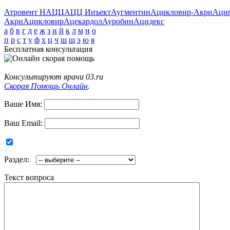
Атровент Н
АЦЦ
АЦЦ Инъект
Аугментин
Ацикловир-Акри
Аци
Акри
Ацикловир
Ацекардол
Ауробин
Ацидекс
а
б
в
г
д
е
ж
з
и
й
к
л
м
н
о
п
р
с
т
у
ф
х
ц
ч
ш
щ
э
ю
я
Бесплатная консультация
Консультируют врачи 03.ru
Скорая Помощь Онлайн
.
Ваше Имя:
Ваш Email:
Раздел:
Текст вопроса