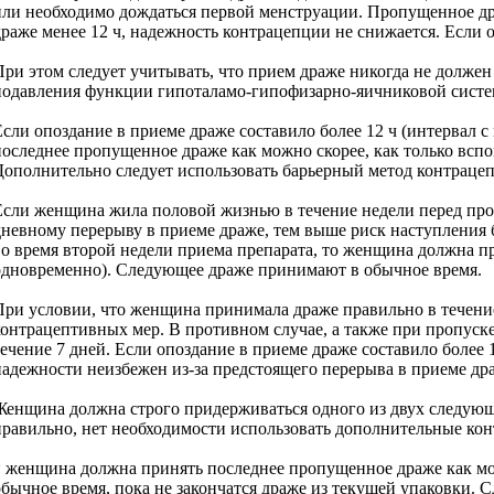
или необходимо дождаться первой менструации. Пропущенное др
драже менее 12 ч, надежность контрацепции не снижается. Если 
При этом следует учитывать, что прием драже никогда не должен
подавления функции гипоталамо-гипофизарно-яичниковой систе
Если опоздание в приеме драже составило более 12 ч (интервал 
последнее пропущенное драже как можно скорее, как только вспо
Дополнительно следует использовать барьерный метод контрацеп
Если женщина жила половой жизнью в течение недели перед проп
дневному перерыву в приеме драже, тем выше риск наступления б
во время второй недели приема препарата, то женщина должна пр
одновременно). Следующее драже принимают в обычное время.
При условии, что женщина принимала драже правильно в течен
контрацептивных мер. В противном случае, а также при пропуск
течение 7 дней. Если опоздание в приеме драже составило более 
надежности неизбежен из-за предстоящего перерыва в приеме др
Женщина должна строго придерживаться одного из двух следующ
правильно, нет необходимости использовать дополнительные ко
* женщина должна принять последнее пропущенное драже как мож
обычное время, пока не закончатся драже из текущей упаковки. 