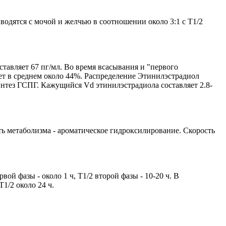
водятся с мочой и желчью в соотношении около 3:1 с T1/2
ставляет 67 пг/мл. Во время всасывания и "первого
яет в среднем около 44%. Распределение Этинилэстрадиол
нтез ГСПГ. Кажущийся Vd этинилэстрадиола составляет 2.8-
ть метаболизма - ароматическое гидроксилирование. Скорость
й фазы - около 1 ч, T1/2 второй фазы - 10-20 ч. В
1/2 около 24 ч.