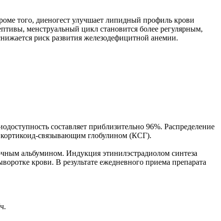
Кроме того, диеногест улучшает липидный профиль крови
птивы, менструальный цикл становится более регулярным,
снижается риск развития железодефицитной анемии.
 Биодоступность составляет приблизительно 96%. Распределение
и кортикоид-связывающим глобулином (КСГ).
точным альбумином. Индукция этинилэстрадиолом синтеза
воротке крови. В результате ежедневного приема препарата
ч.