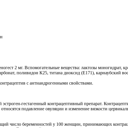
н
еногест 2 мг. Вспомогательные вещества: лактозы моногидрат, кр
карбонат, поливидон К25, титана диоксид (Е171), карнаубский вос
онтрацептив с антиандрогенными свойствами.
эстроген-гестагенный контрацептивный препарат. Контрацепт
тносятся подавление овуляции и изменение вязкости цервикальн
щий число беременностей у 100 женщин, принимающих контрацеп