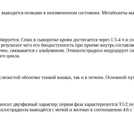
ста выводится почками в неизмененном состоянии. Метаболиты вы
руется. Cmax в сыворотке крови достигается через 1.5-4 ч и со
 результате чего его биодоступность при приеме внутрь составл
чно, связывается с альбумином. Этинилэстрадиол индуцирует си
ого цикла.
слизистой оболочке тонкой кишки, так и в печени. Основной пу
ит двухфазный характер; первая фаза характеризуется T1/2 перво
лэстрадиола выводятся с мочой и желчью в соотношении 4:6 с T