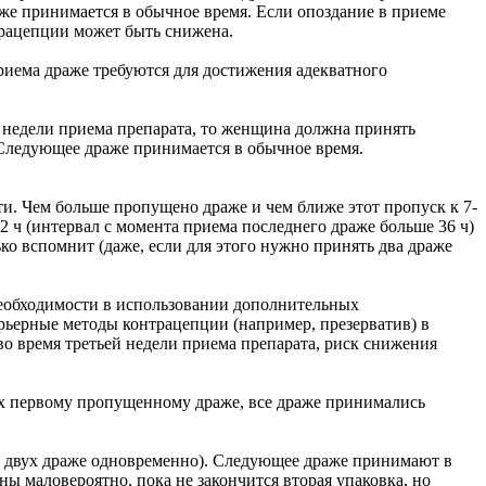
е принимается в обычное время. Если опоздание в приеме
нтрацепции может быть снижена.
приема драже требуются для достижения адекватного
й недели приема препарата, то женщина должна принять
 Следующее драже принимается в обычное время.
и. Чем больше пропущено драже и чем ближе этот пропуск к 7-
2 ч (интервал с момента приема последнего драже больше 36 ч)
ко вспомнит (даже, если для этого нужно принять два драже
еобходимости в использовании дополнительных
арьерные методы контрацепции (например, презерватив) в
 во время третьей недели приема препарата, риск снижения
их первому пропущенному драже, все драже принимались
ем двух драже одновременно). Следующее драже принимают в
ны маловероятно, пока не закончится вторая упаковка, но