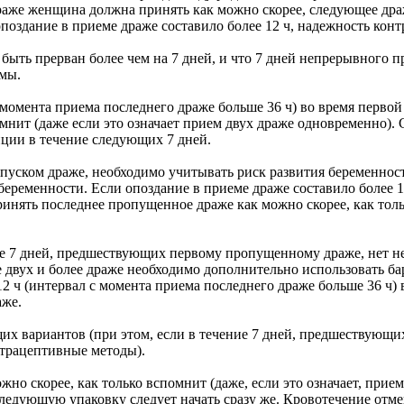
аже женщина должна принять как можно скорее, следующее драж
опоздание в приеме драже составило более 12 ч, надежность ко
 быть прерван более чем на 7 дней, и что 7 дней непрерывного 
мы.
с момента приема последнего драже больше 36 ч) во время перво
мнит (даже если это означает прием двух драже одновременно).
ции в течение следующих 7 дней.
уском драже, необходимо учитывать риск развития беременност
еременности. Если опоздание в приеме драже составило более 1
инять последнее пропущенное драже как можно скорее, как толь
ие 7 дней, предшествующих первому пропущенному драже, нет н
е двух и более драже необходимо дополнительно использовать б
12 ч (интервал с момента приема последнего драже больше 36 ч)
аже.
их вариантов (при этом, если в течение 7 дней, предшествующ
нтрацептивные методы).
но скорее, как только вспомнит (даже, если это означает, при
Следующую упаковку следует начать сразу же. Кровотечение отме