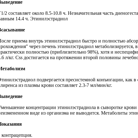
Выведение
T1/2 составляет около 8.5-10.8 ч. Незначительная часть диеноге
равным 14.4 ч. Этинилэстрадиол
Всасывание
После приема внутрь этинилэстрадиол быстро и полностью абсорби
прохождения" через печень этинилэстрадиол метаболизируется, в
практически полностью (приблизительно 98%), хотя и неспецифи
8.6 л/кг. Css достигается на протяжении второй половины лечебн
Метаболизм
Этинилэстрадиол подвергается пресистемной конъюгации, как в 
клиренса из плазмы крови составляет 2.3-7 мл/мин/кг.
Выведение
Уменьшение концентрации этинилэстрадиола в сыворотке крови нос
неизмененном виде из организма не выводится. Метаболиты этини
Показания
* контрацепция.