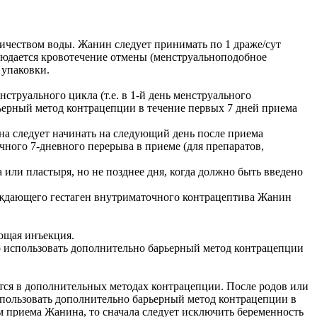
личеством воды. Жанин следует принимать по 1 драже/сут
блюдается кровотечение отмены (менструальноподобное
 упаковки.
труального цикла (т.е. в 1-й день менструального
арьерный метод контрацепции в течение первых 7 дней приема
на следует начинать на следующий день после приема
ного 7-дневного перерыва в приеме (для препаратов,
 или пластыря, но не позднее дня, когда должно быть введено
ождающего гестаген внутриматочного контрацептива Жанин
ющая инъекция.
мо использовать дополнительно барьерный метод контрацепции
тся в дополнительных методах контрацепции. После родов или
 использовать дополнительно барьерный метод контрацепции в
 приема Жанина, то сначала следует исключить беременность