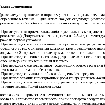
Режим дозирования
Драже следует принимать в порядке, указанном на упаковке, каж
непрерывно в течение 21 дня. Прием каждой следующей упаковки
кровотечение). Оно обычно начинается на 2-3-й день от приема п
* При отсутствии приема каких-либо гормональных контрацептив
кровотечения). Допускается начало приема на 2-5-й день менстр
драже из первой упаковки.
* При переходе с комбинированных пероральных контрацептивов
последнего драже с активными компонентами предыдущего препар
содержащих 21 драже) или после приема последнего неактивного 
* При переходе с вагинального кольца, трансдермального пласты
новое кольцо или наклеен новый пластырь.
* При переходе с контрацептивов, содержащих только гестаген
можно начать применять без перерыва.
* При переходе с "мини-пили" - в любой день без перерыва.
* При использовании инъекционных форм контрацептивов Жанин 
* При переходе с имплантата или внутриматочного контрацептива
в течение первых 7 дней приема драже.
После аборта в I триместре беременности женщина может начать
аборта во II триместре беременности прием препарата следует н
течение первых 7 дней приема драже. Однако если женщина жила