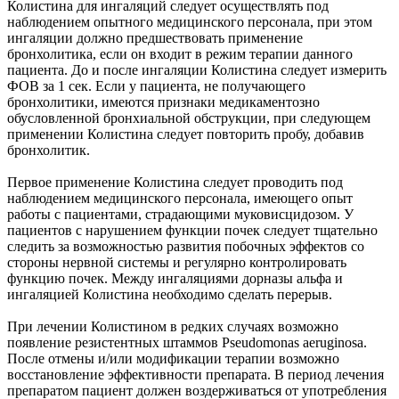
Колистина для ингаляций следует осуществлять под
наблюдением опытного медицинского персонала, при этом
ингаляции должно предшествовать применение
бронхолитика, если он входит в режим терапии данного
пациента. До и после ингаляции Колистина следует измерить
ФОВ за 1 сек. Если у пациента, не получающего
бронхолитики, имеются признаки медикаментозно
обусловленной бронхиальной обструкции, при следующем
применении Колистина следует повторить пробу, добавив
бронхолитик.
Первое применение Колистина следует проводить под
наблюдением медицинского персонала, имеющего опыт
работы с пациентами, страдающими муковисцидозом. У
пациентов с нарушением функции почек следует тщательно
следить за возможностью развития побочных эффектов со
стороны нервной системы и регулярно контролировать
функцию почек. Между ингаляциями дорназы альфа и
ингаляцией Колистина необходимо сделать перерыв.
При лечении Колистином в редких случаях возможно
появление резистентных штаммов Pseudomonas aeruginosa.
После отмены и/или модификации терапии возможно
восстановление эффективности препарата. В период лечения
препаратом пациент должен воздерживаться от употребления