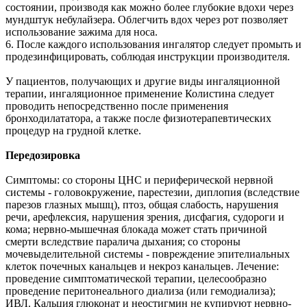
состоянии, производя как можно более глубокие вдохи через
мундштук небулайзера. Облегчить вдох через рот позволяет
использование зажима для носа.
6. После каждого использования ингалятор следует промыть и
продезинфицировать, соблюдая инструкции производителя.
У пациентов, получающих и другие виды ингаляционной
терапии, ингаляционное применение Колистина следует
проводить непосредственно после применения
бронходилататора, а также после физиотерапевтических
процедур на грудной клетке.
Передозировка
Симптомы: со стороны ЦНС и периферической нервной
системы - головокружение, парестезии, диплопия (вследствие
парезов глазных мышц), птоз, общая слабость, нарушения
речи, арефлексия, нарушения зрения, дисфагия, судороги и
кома; нервно-мышечная блокада может стать причиной
смерти вследствие паралича дыхания; со стороны
мочевыделительной системы - повреждение эпителиальных
клеток почечных канальцев и некроз канальцев. Лечение:
проведение симптоматической терапии, целесообразно
проведение перитонеального диализа (или гемодиализа);
ИВЛ. Кальция глюконат и неостигмин не купируют нервно-