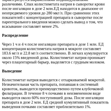
различиями. Cmax колистиметата натрия в сыворотке крови
после ингаляции в дозе 2 млн.ЕД находится в диапазоне от
неопредяемого уровня до 280 мкг/л. При сравнении этих
показателей с концентрацией препарата в сыворотке после
парентерального введения можно сделать вывод о том, что
всасывание составляет менее 2%.
Распределение
Через 1 ч и 4 ч после ингаляции препарата в дозе 1 млн. ЕД
концентрация колистиметата натрия в мокроте составляет
183.6 мг/л и 22.8 мг/л соответственно. В легких кумулируется
около 15% введенной дозы. Колистиметат натрия проникает
через плацентарный барьер, выделяется с грудным молоком.
Выведение
Колистиметат натрия выводится с отхаркиваемой мокротой.
Незначительная часть препарата, попавшая в системный
кровоток, выводится преимущественно путем клубочковой
фильтрации. В течение 8 ч почками в неизмененном виде
выводится около 60% поступившей дозы. После ингаляции
препарата в дозе 2 млн. ЕД средний кумулятивный показатель
выведения почками составляет приблизительно 1%.