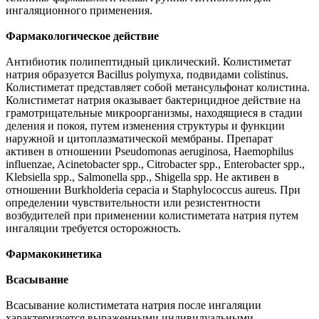
ингаляционного применения.
Фармакологическое действие
Антибиотик полипептидный циклический. Колистиметат
натрия образуется Bacillus polymyxa, подвидами colistinus.
Колистиметат представляет собой метансульфонат колистина.
Колистиметат натрия оказывает бактерицидное действие на
грамотрицательные микроорганизмы, находящиеся в стадии
деления и покоя, путем изменения структуры и функции
наружной и цитоплазматической мембраны. Препарат
активен в отношении Pseudomonas aeruginosa, Haemophilus
influenzae, Acinetobacter spp., Citrobacter spp., Enterobacter spp.,
Klebsiella spp., Salmonella spp., Shigella spp. Не активен в
отношении Burkholderia cepacia и Staphylococcus aureus. При
определении чувствительности или резистентности
возбудителей при применении колистиметата натрия путем
ингаляции требуется осторожность.
Фармакокинетика
Всасывание
Всасывание колистиметата натрия после ингаляции
характеризуется выраженными индивидуальными