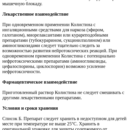
мышечную блокаду.
Лекарственное взаимодействие
При одновременном применении Колистина с
ингаляционными средствами для наркоза (эфиром,
галотаном), миорелаксантами или курареподобными
препаратами (тубокурарином, сукцинилхолином) или
аминогликозидами следует тщательно следить за
возможностью развития нейротоксических реакций. При
одновременном применении Колистина с потенциально
нефротоксическими препаратами (аминогликозиды,
цефалоспорины, циклоспорин) возможно усиление
нефротоксичности.
Фармацевтическое взаимодействие
Приготовленный раствор Колистина не следует смешивать с
другими лекарственными препаратами.
Условия и сроки хранения
Список Б. Препарат следует хранить в недоступном для детей
месте при температуре не выше 25°С. Хранить в
оригинальной упаковке для защиты содержимого от