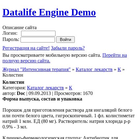
Datalife Engine Demo
Описание сайта
Логин:
Пароль:
Регистрация на сайте!
Забыли пароль?
Вы просматриваете мобильную версию сайта.
Перейти на
полную версию сайта.
Журнал "Интенсивная терапия"
»
Каталог лекарств
»
К
»
Колистин
Колистин
Категория:
Каталог лекарств
»
К
автор:
Doc
| 09.09.2013 | Просмотров: 1670
Форма выпуска, состав и упаковка
Порошок для приготовления раствора для ингаляций белого
или почти белого цвета, гигроскопичный. 1 фл. колистиметат
натрий 1 млн. ЕД (80 мг). Растворитель: натрия хлорида р-р
0.9% - 3 мл.
Клинико-фармакологическая группа: Антибиотик для