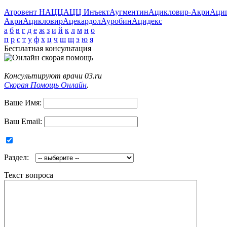
Атровент Н
АЦЦ
АЦЦ Инъект
Аугментин
Ацикловир-Акри
Аци
Акри
Ацикловир
Ацекардол
Ауробин
Ацидекс
а
б
в
г
д
е
ж
з
и
й
к
л
м
н
о
п
р
с
т
у
ф
х
ц
ч
ш
щ
э
ю
я
Бесплатная консультация
Консультируют врачи 03.ru
Скорая Помощь Онлайн
.
Ваше Имя:
Ваш Email:
Раздел:
Текст вопроса