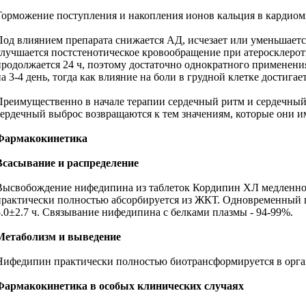
Торможение поступления и накопления ионов кальция в кардиом
Под влиянием препарата снижается АД, исчезает или уменьшаетс
улучшается постстенотическое кровообращение при атеросклеро
продолжается 24 ч, поэтому достаточно однократного применения
а 3-4 день, тогда как влияние на боли в грудной клетке достигает
Преимущественно в начале терапии сердечный ритм и сердечный
сердечный выброс возвращаются к тем значениям, которые они и
Фармакокинетика
Всасывание и распределение
Высвобождение нифедипина из таблеток Кордипин ХЛ медленное 
практически полностью абсорбируется из ЖКТ. Одновременный п
5.0±2.7 ч. Связывание нифедипина с белками плазмы - 94-99%.
Метаболизм и выведение
Нифедипин практически полностью биотрансформируется в организ
Фармакокинетика в особых клинических случаях