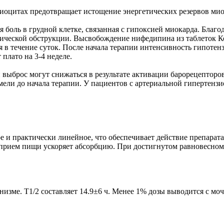
иоцитах предотвращает истощение энергетических резервов мио
я боль в грудной клетке, связанная с гипоксией миокарда. Благ
тической обструкции. Высвобождение нифедипина из таблеток 
 в течение суток. После начала терапии интенсивность гипотенз
 плато на 3-4 неделе.
 выброс могут снижаться в результате активации барорецептор
мели до начала терапии. У пациентов с артериальной гипертенз
и практически линейное, что обеспечивает действие препарата
рием пищи ускоряет абсорбцию. При достигнутом равновесном 
ме. T1/2 составляет 14.9±6 ч. Менее 1% дозы выводится с мочо