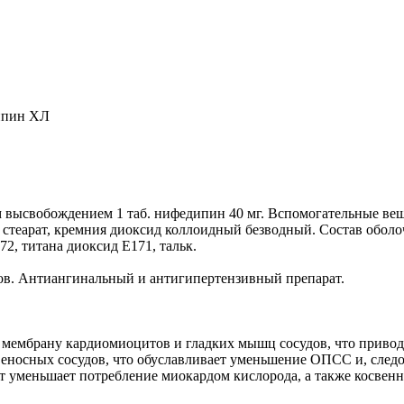
ипин ХЛ
высвобождением 1 таб. нифедипин 40 мг. Вспомогательные веще
 стеарат, кремния диоксид коллоидный безводный. Состав обол
72, титана диоксид Е171, тальк.
ов. Антиангинальный и антигипертензивный препарат.
з мембрану кардиомиоцитов и гладких мышц сосудов, что приво
еносных сосудов, что обуславливает уменьшение ОПСС и, следо
т уменьшает потребление миокардом кислорода, а также косвенн