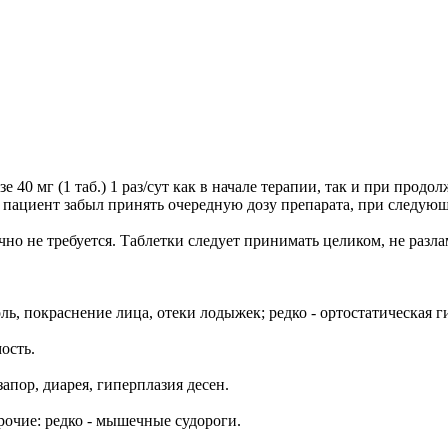
 40 мг (1 таб.) 1 раз/сут как в начале терапии, так и при про
сли пациент забыл принять очередную дозу препарата, при следующ
о не требуется. Таблетки следует принимать целиком, не разла
ь, покраснение лица, отеки лодыжек; редко - ортостатическая ги
ость.
апор, диарея, гиперплазия десен.
рочие: редко - мышечные судороги.