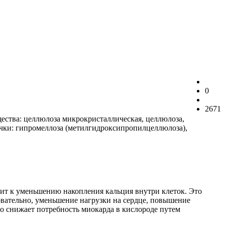
0
2671
ства: целлюлоза микрокристаллическая, целлюлоза,
очки: гипромеллоза (метилгидроксипропилцеллюлоза),
дит к уменьшению накопления кальция внутри клеток. Это
вательно, уменьшение нагрузки на сердце, повышение
о снижает потребность миокарда в кислороде путем