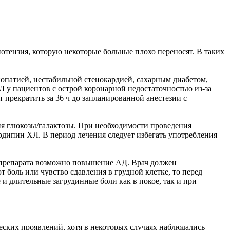
тензия, которую некоторые больные плохо переносят. В таких
опатией, нестабильной стенокардией, сахарным диабетом,
 у пациентов с острой коронарной недостаточностью из-за
прекратить за 36 ч до запланированной анестезии с
ия глюкозы/галактозы. При необходимости проведения
рдипин ХЛ. В период лечения следует избегать употребления
 препарата возможно повышение АД. Врач должен
боль или чувство сдавления в грудной клетке, то перед
и длительные загрудинные боли как в покое, так и при
ких проявлений, хотя в некоторых случаях наблюдались