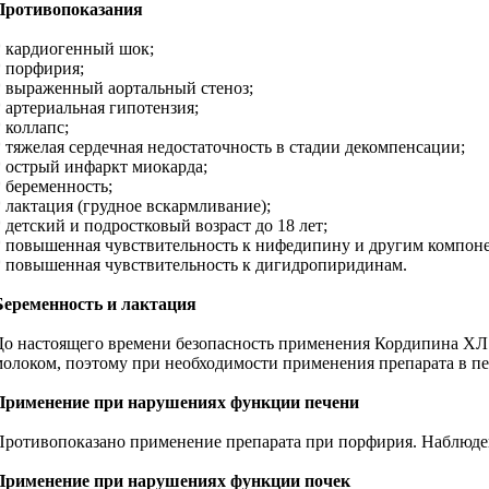
Противопоказания
* кардиогенный шок;
* порфирия;
* выраженный аортальный стеноз;
* артериальная гипотензия;
 коллапс;
* тяжелая сердечная недостаточность в стадии декомпенсации;
* острый инфаркт миокарда;
* беременность;
* лактация (грудное вскармливание);
* детский и подростковый возраст до 18 лет;
* повышенная чувствительность к нифедипину и другим компоне
* повышенная чувствительность к дигидропиридинам.
Беременность и лактация
До настоящего времени безопасность применения Кордипина ХЛ п
молоком, поэтому при необходимости применения препарата в пе
Применение при нарушениях функции печени
Противопоказано применение препарата при порфирия. Наблюдени
Применение при нарушениях функции почек