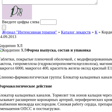
Введите цифры слева
Журнал "Интенсивная терапия"
»
Каталог лекарств
»
К
» Корд
14.09.2013
Кордипин ХЛ
Форма выпуска, состав и упаковка
Таблетки, покрытые пленочной оболочкой, с модифицированным 
лактоза, гипромеллоза (гидроксипропилметилцеллюлоза), магния
макрогол 6000, макрогол 400, краситель железа оксид красный Е1
Клинико-фармакологическая группа: Блокатор кальциевых канал
Фармакологическое действие
Блокатор кальциевых каналов. Тормозит ток ионов кальция чере
вызывает расширение коронарных артерий, периферических кров
снабжения миокарда кислородом. Снижая работу сердца, препара
уменьшения ОПСС и постнагрузки.