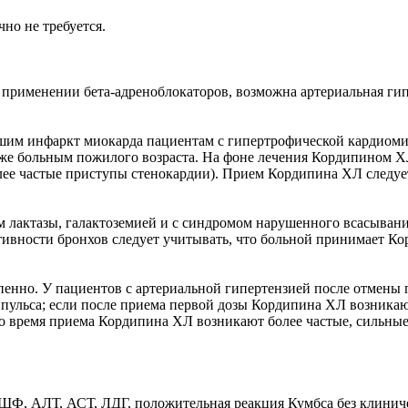
но не требуется.
рименении бета-адреноблокаторов, возможна артериальная гипо
есшим инфаркт миокарда пациентам с гипертрофической кардиоми
кже больным пожилого возраста. На фоне лечения Кордипином ХЛ
е частые приступы стенокардии). Прием Кордипина ХЛ следует 
м лактазы, галактоземией и с синдромом нарушенного всасыван
тивности бронхов следует учитывать, что больной принимает Ко
енно. У пациентов с артериальной гипертензией после отмены
ульса; если после приема первой дозы Кордипина ХЛ возникают 
о время приема Кордипина ХЛ возникают более частые, сильные 
, АЛТ, АСТ, ЛДГ, положительная реакция Кумбса без клиничес