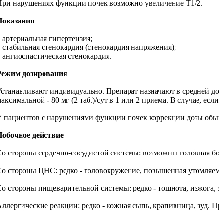
При нарушениях функции почек возможно увеличение T1/2.
Показания
* артериальная гипертензия;
* стабильная стенокардия (стенокардия напряжения);
* ангиоспастическая стенокардия.
Режим дозирования
Устанавливают индивидуально. Препарат назначают в средней дозе
максимальной - 80 мг (2 таб.)/сут в 1 или 2 приема. В случае, е
У пациентов с нарушениями функции почек коррекции дозы обычн
Побочное действие
Со стороны сердечно-сосудистой системы: возможны головная бол
Со стороны ЦНС: редко - головокружение, повышенная утомляем
Со стороны пищеварительной системы: редко - тошнота, изжога, з
Аллергические реакции: редко - кожная сыпь, крапивница, зуд. П