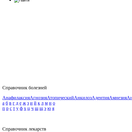
Справочник болезней
Анафилаксия
Агнозия
Атопический
Анкилоз
Адентия
Амнезия
Ан
а
б
в
г
д
е
ж
з
и
й
к
л
м
н
о
п
р
с
т
у
ф
х
ц
ч
ш
щ
э
ю
я
Справочник лекарств