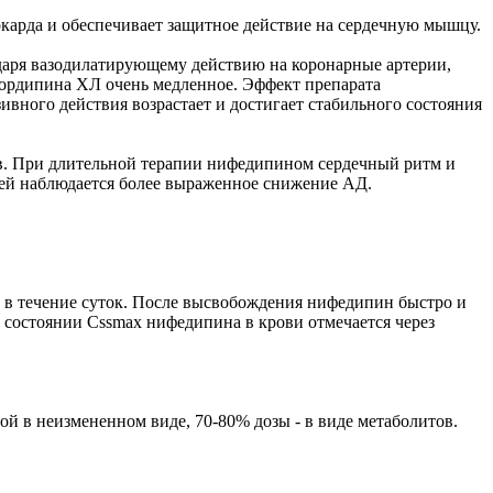
карда и обеспечивает защитное действие на сердечную мышцу.
одаря вазодилатирующему действию на коронарные артерии,
Кордипина ХЛ очень медленное. Эффект препарата
ивного действия возрастает и достигает стабильного состояния
ов. При длительной терапии нифедипином сердечный ритм и
ией наблюдается более выраженное снижение АД.
 в течение суток. После высвобождения нифедипин быстро и
состоянии Cssmax нифедипина в крови отмечается через
й в неизмененном виде, 70-80% дозы - в виде метаболитов.