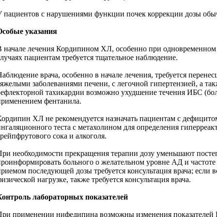
У пациентов с нарушениями функции почек коррекции дозы обыч
Особые указания
В начале лечения Кордипином ХЛ, особенно при одновременном п
случаях пациентам требуется тщательное наблюдение.
Наблюдение врача, особенно в начале лечения, требуется перен
тяжелыми заболеваниями печени, с легочной гипертензией, а та
рефлекторной тахикардии возможно ухудшение течения ИБС (боле
применением фентанила.
Кордипин ХЛ не рекомендуется назначать пациентам с дефицито
ингаляционного теста с метахолином для определения гиперреак
грейпфрутового сока и алкоголя.
При необходимости прекращения терапии дозу уменьшают постеп
проинформировать больного о желательном уровне АД и частоте п
приемом последующей дозы требуется консультация врача; если в
физической нагрузке, также требуется консультация врача.
Контроль лабораторных показателей
При применении нифедипина возможны изменения показателей ЩФ