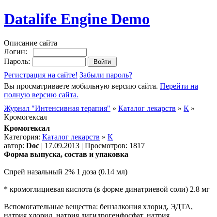
Datalife Engine Demo
Описание сайта
Логин:
Пароль:
Регистрация на сайте!
Забыли пароль?
Вы просматриваете мобильную версию сайта.
Перейти на
полную версию сайта.
Журнал "Интенсивная терапия"
»
Каталог лекарств
»
К
»
Кромогексал
Кромогексал
Категория:
Каталог лекарств
»
К
автор:
Doc
| 17.09.2013 | Просмотров: 1817
Форма выпуска, состав и упаковка
Спрей назальный 2% 1 доза (0.14 мл)
* кромоглициевая кислота (в форме динатриевой соли) 2.8 мг
Вспомогательные вещества: бензалкония хлорид, ЭДТА,
натрия хлорид, натрия дигидрогенфосфат, натрия