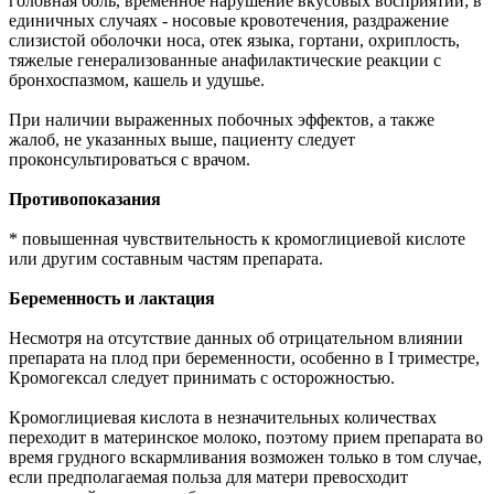
головная боль, временное нарушение вкусовых восприятий; в
единичных случаях - носовые кровотечения, раздражение
слизистой оболочки носа, отек языка, гортани, охриплость,
тяжелые генерализованные анафилактические реакции с
бронхоспазмом, кашель и удушье.
При наличии выраженных побочных эффектов, а также
жалоб, не указанных выше, пациенту следует
проконсультироваться с врачом.
Противопоказания
* повышенная чувствительность к кромоглициевой кислоте
или другим составным частям препарата.
Беременность и лактация
Несмотря на отсутствие данных об отрицательном влиянии
препарата на плод при беременности, особенно в I триместре,
Кромогексал следует принимать с осторожностью.
Кромоглициевая кислота в незначительных количествах
переходит в материнское молоко, поэтому прием препарата во
время грудного вскармливания возможен только в том случае,
если предполагаемая польза для матери превосходит