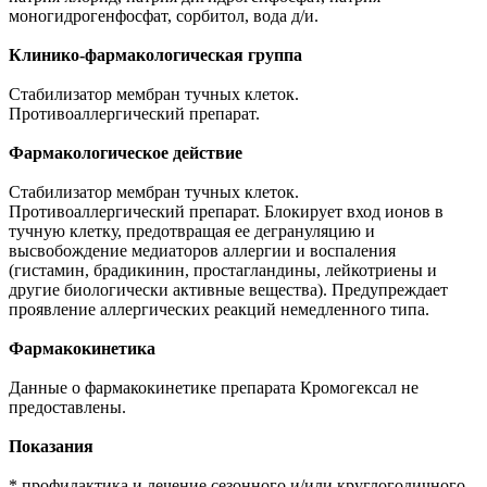
моногидрогенфосфат, сорбитол, вода д/и.
Клинико-фармакологическая группа
Стабилизатор мембран тучных клеток.
Противоаллергический препарат.
Фармакологическое действие
Стабилизатор мембран тучных клеток.
Противоаллергический препарат. Блокирует вход ионов в
тучную клетку, предотвращая ее дегрануляцию и
высвобождение медиаторов аллергии и воспаления
(гистамин, брадикинин, простагландины, лейкотриены и
другие биологически активные вещества). Предупреждает
проявление аллергических реакций немедленного типа.
Фармакокинетика
Данные о фармакокинетике препарата Кромогексал не
предоставлены.
Показания
* профилактика и лечение сезонного и/или круглогодичного