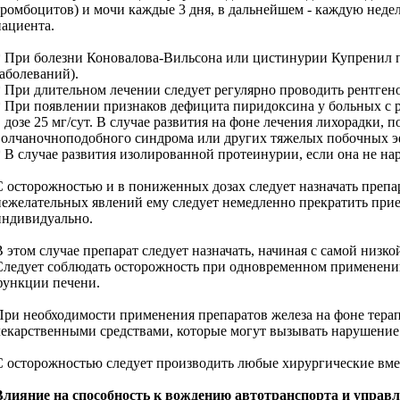
тромбоцитов) и мочи каждые 3 дня, в дальнейшем - каждую неде
пациента.
* При болезни Коновалова-Вильсона или цистинурии Купренил п
заболеваний).
* При длительном лечении следует регулярно проводить рентген
* При появлении признаков дефицита пиридоксина у больных с р
в дозе 25 мг/сут. В случае развития на фоне лечения лихорадки
волчаночноподобного синдрома или других тяжелых побочных э
* В случае развития изолированной протеинурии, если она не нар
С осторожностью и в пониженных дозах следует назначать препа
нежелательных явлений ему следует немедленно прекратить прие
индивидуально.
В этом случае препарат следует назначать, начиная с самой низ
Следует соблюдать осторожность при одновременном применении
функции печени.
При необходимости применения препаратов железа на фоне тера
лекарственными средствами, которые могут вызывать нарушение
С осторожностью следует производить любые хирургические вмеш
Влияние на способность к вождению автотранспорта и управ