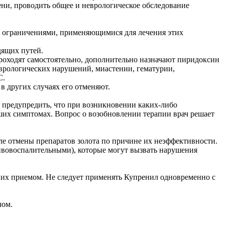
ени, проводить общее и неврологическое обследование
и ограничениями, применяющимися для лечения этих
дящих путей.
проходят самостоятельно, дополнительно назначают пиридоксин
неврологических нарушений, миастении, гематурии,
С.
 в других случаях его отменяют.
 предупредить, что при возникновении каких-либо
кших симптомах. Вопрос о возобновлении терапии врач решает
сле отмены препаратов золота по причине их неэффективности.
ивовоспалительными), которые могут вызвать нарушения
 их приемом. Не следует применять Купренил одновременно с
лом.