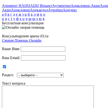
Атровент Н
АЦЦ
АЦЦ Инъект
Аугментин
Ацикловир-Акри
Аци
Акри
Ацикловир
Ацекардол
Ауробин
Ацидекс
а
б
в
г
д
е
ж
з
и
й
к
л
м
н
о
п
р
с
т
у
ф
х
ц
ч
ш
щ
э
ю
я
Бесплатная консультация
Консультируют врачи 03.ru
Скорая Помощь Онлайн
.
Ваше Имя:
Ваш Email:
Раздел:
Текст вопроса