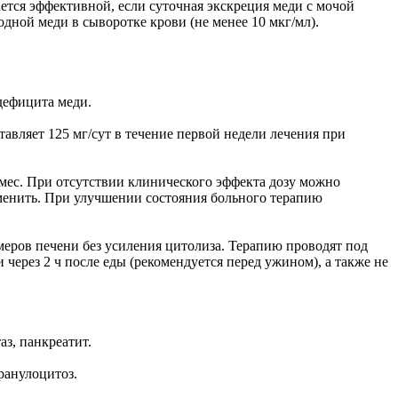
тается эффективной, если суточная экскреция меди с мочой
дной меди в сыворотке крови (не менее 10 мкг/мл).
дефицита меди.
тавляет 125 мг/сут в течение первой недели лечения при
3 мес. При отсутствии клинического эффекта дозу можно
отменить. При улучшении состояния больного терапию
меров печени без усиления цитолиза. Терапию проводят под
через 2 ч после еды (рекомендуется перед ужином), а также не
аз, панкреатит.
ранулоцитоз.