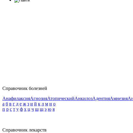
Справочник болезней
Анафилаксия
Агнозия
Атопический
Анкилоз
Адентия
Амнезия
Ан
а
б
в
г
д
е
ж
з
и
й
к
л
м
н
о
п
р
с
т
у
ф
х
ц
ч
ш
щ
э
ю
я
Справочник лекарств