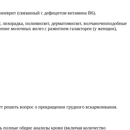
иневрит (связанный с дефицитом витамина В6).
т, лихорадка, полимиозит, дерматомиозит, волчаночноподобные
чение молочных желез с развитием галактореи (у женщин),
т решить вопрос о прекращении грудного вскармливания.
ь полные общие анализы крови (включая количество