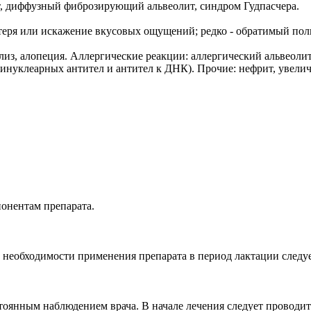
, диффузный фиброзирующий альвеолит, синдром Гудпасчера.
еря или искажение вкусовых ощущений; редко - обратимый пол
из, алопеция. Аллергические реакции: аллергический альвеоли
тинуклеарных антител и антител к ДНК). Прочие: нефрит, увели
онентам препарата.
необходимости применения препарата в период лактации следуе
янным наблюдением врача. В начале лечения следует проводит