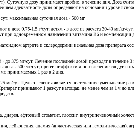
/сут). Суточную дозу принимают дробно, в течение дня. Доза счи
нейшем адекватность дозы определяют на основании уровня свобо
сут; максимальная суточная доза - 500 мг.
 дозе 0.75-1.5 г/сут; детям - в дозе из расчета 30-40 мг/кг/сут.
/сут при одновременном назначении витамина B6 и компенсации 
вматоидном артрите и склеродермии начальная доза препарата сос
й - до 375 мг/сут. Лечение последней дозой проводят в течение 
я доза - 500 мг/сут; при ее неэффективности лечение следует 
мг, принимаемых 1 раз в 2 дня.
125 мг/сут. Целью лечения является постепенное уменьшение раз
арат принимают 1 раз/сут натощак, не менее чем за 1 ч до или 
редств.
, диарея, афтозный стоматит, глоссит, внутрипеченочный холест
я, лейкопения, анемия (апластическая или гемолитическая), аг