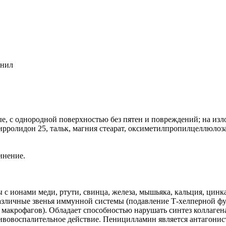
енил
, с однородной поверхностью без пятен и повреждений; на излом
ролидон 25, тальк, магния стеарат, оксиметилпропилцеллюлоза,
инение.
 ионами меди, ртути, свинца, железа, мышьяка, кальция, цинка
 различные звенья иммунной системы (подавление Т-хелперной 
 макрофагов). Обладает способностью нарушать синтез коллаген
вовоспалительное действие. Пеницилламин является антагонис