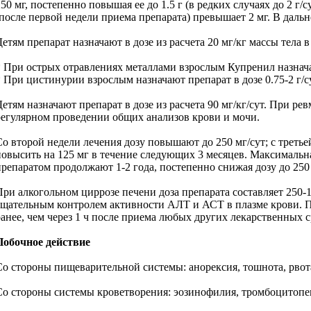
250 мг, постепенно повышая ее до 1.5 г (в редких случаях до 2 г
(после первой недели приема препарата) превышает 2 мг. В даль
етям препарат назначают в дозе из расчета 20 мг/кг массы тела в 
* При острых отравлениях металлами взрослым Купренил назначают в
* При цистинурии взрослым назначают препарат в дозе 0.75-2 г
Детям назначают препарат в дозе из расчета 90 мг/кг/сут. При ре
регулярном проведении общих анализов крови и мочи.
Со второй недели лечения дозу повышают до 250 мг/сут; с третье
повысить на 125 мг в течение следующих 3 месяцев. Максимальна
препаратом продолжают 1-2 года, постепенно снижая дозу до 250 
При алкогольном циррозе печени доза препарата составляет 250-
тщательным контролем активности АЛТ и АСТ в плазме крови. Преп
ранее, чем через 1 ч после приема любых других лекарственных с
Побочное действие
Со стороны пищеварительной системы: анорексия, тошнота, рвота
Со стороны системы кроветворения: эозинофилия, тромбоцитопени