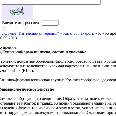
Введите цифры слева
Журнал "Интенсивная терапия"
»
Каталог лекарств
»
К
» Купр
20.09.2013
Купренил
Форма выпуска, состав и упаковка
Таблетки, покрытые оболочкой фиолетово-розового цвета, круглые
Вспомогательные вещества: крахмал картофельный, поливинилпир
zorubinlack (Е122).
Клинико-фармакологическая группа: Комплексообразующее соед
Фармакологическое действие
Комплексообразующее соединение. Образует хелатные комплексы с
устраняет ее избыток в тканях. Купренил оказывает влияние на
выделения ферментов из лизосом этих клеток, усиление функции
синтезирующимися молекулами тропоколлагена. Оказывает проти