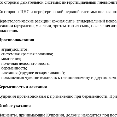
Со стороны дыхательной системы: интерстициальный пневмонит
Со стороны ЦНС и периферической нервной системы: полная пот
Дерматологические реакции: кожная сыпь, эпидермальный некрол
реакции (артралгии, миалгии, эритематозная сыпь, появления ан
миастения.
Противопоказания
* агранулоцитоз;
* системная красная волчанка;
* миастения;
* почечная недостаточность;
* беременность;
* лактация (грудное вскармливание);
* повышенная чувствительность к пеницилламину и другим комп
Беременность и лактация
Купренил противопоказан к применению при беременности. При 
Особые указания
Пациенты, принимающие Купренил, должны находиться под посто