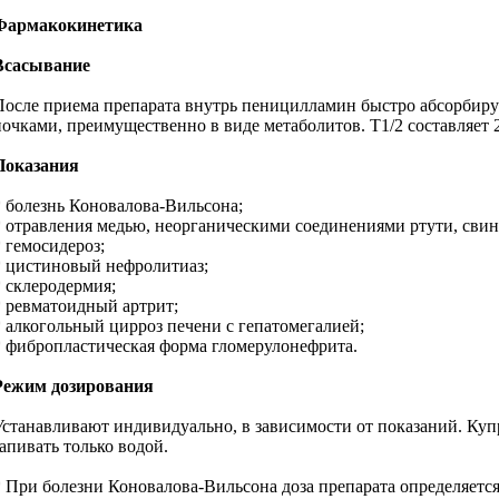
Фармакокинетика
Всасывание
После приема препарата внутрь пеницилламин быстро абсорбируе
почками, преимущественно в виде метаболитов. T1/2 составляет 2
Показания
* болезнь Коновалова-Вильсона;
* отравления медью, неорганическими соединениями ртути, свин
* гемосидероз;
* цистиновый нефролитиаз;
* склеродермия;
* ревматоидный артрит;
* алкогольный цирроз печени с гепатомегалией;
* фибропластическая форма гломерулонефрита.
Режим дозирования
Устанавливают индивидуально, в зависимости от показаний. Купр
запивать только водой.
* При болезни Коновалова-Вильсона доза препарата определяется