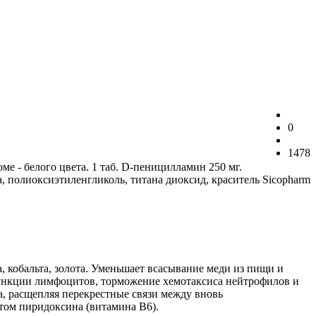
0
1478
е - белого цвета. 1 таб. D-пеницилламин 250 мг.
 полиоксиэтиленгликоль, титана диоксид, краситель Sicopharm
, кобальта, золота. Уменьшает всасывание меди из пищи и
функции лимфоцитов, торможение хемотаксиса нейтрофилов и
а, расщепляя перекрестные связи между вновь
том пиридоксина (витамина B6).