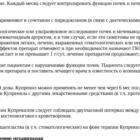
лю. Каждый месяц следует контролировать функции почек и печ
рименяют в сочетании с пиридоксином (в связи с диетическим
ологическое или ультразвуковое исследование почек и мочевыво
евматоидным артритом, и в том случае, если эти симптомы не 
, поражения легких, печени, выраженных гематологических или 
ффектов препарат отменяют и при необходимости назначают ГК
астает и не превышает 1 г/сут, лечение препаратом продолжают;
рат пациентам с нарушениями функции почек. Пациента следует
м препарата и поставить лечащего врача в известность о возни
кой дозы. Купренил можно применять не менее чем через 6 мес по
 Купренила с другими лекарственными средствами (в т.ч. прот
пии Купренилом следует соблюдать двухчасовой интервал между
 костномозгового кроветворения.
ательства (в т.ч. стоматологические) на фоне терапии Купрени
лению механизмами