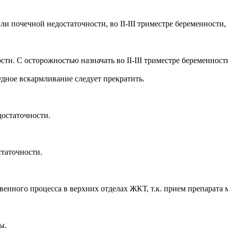
и почечной недостаточности, во II-III триместре беременности,
ти. С осторожностью назначать во II-III триместре беременност
дное вскармливание следует прекратить.
достаточности.
статочности.
енного процесса в верхних отделах ЖКТ, т.к. прием препарата 
ы.