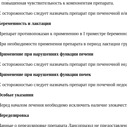
* повышенная чувствительность к компонентам препарата.
С осторожностью следует назначать препарат при печеночной и/ил
Беременность и лактация
Препарат противопоказан к применению в I триместре беременнос
При необходимости применения препарата в период лактации гру
Применение при нарушениях функции печени
С осторожностью следует назначать препарат при печеночной не
Применение при нарушениях функции почек
С осторожностью следует назначать препарат при почечной недо
Особые указания
Перед началом лечения необходимо исключить наличие злокачеств
Передозировка
Данные о передозировке препарата Лансопразол не предоставлен