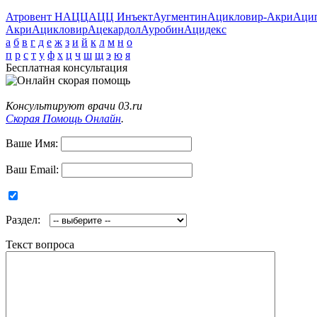
Атровент Н
АЦЦ
АЦЦ Инъект
Аугментин
Ацикловир-Акри
Аци
Акри
Ацикловир
Ацекардол
Ауробин
Ацидекс
а
б
в
г
д
е
ж
з
и
й
к
л
м
н
о
п
р
с
т
у
ф
х
ц
ч
ш
щ
э
ю
я
Бесплатная консультация
Консультируют врачи 03.ru
Скорая Помощь Онлайн
.
Ваше Имя:
Ваш Email:
Раздел:
Текст вопроса