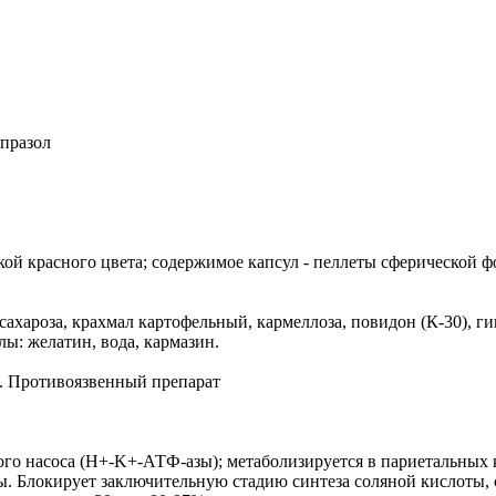
празол
кой красного цвета; содержимое капсул - пеллеты сферической
сахароза, крахмал картофельный, кармеллоза, повидон (К-30), ги
лы: желатин, вода, кармазин.
. Противоязвенный препарат
го насоса (H+-K+-АТФ-азы); метаболизируется в париетальных
 Блокирует заключительную стадию синтеза соляной кислоты, 