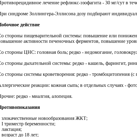
Противорецидивное лечение рефлюкс-эзофагита - 30 мг/сут в тече
При синдроме Золлингера-Эллисона дозу подбирают индивидуаль
Побочное действие
Со стороны пищеварительной системы: повышение или понижение а
повышение активности печеночных ферментов, повышение уровн
Со стороны ЦНС: головная боль; редко - недомогание, головокруж
Со стороны дыхательной системы: редко - кашель, фарингит, ри
Со стороны системы кроветворения: редко - тромбоцитопения (с 
Аллергические реакции: кожная сыпь; в отдельных случаях - фо
Прочие: редко - миалгия, алопеция.
Противопоказания
* злокачественные новообразования ЖКТ;
* I триместр беременности;
* лактация;
 возраст до 18 лет;