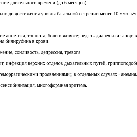
ние длительного времени (до 6 месяцев).
но до достижения уровня базальной секреции менее 10 ммоль/ч
ппетита, тошнота, боли в животе; редко - диарея или запор; в
я билирубина в крови.
ение, сонливость, депрессия, тревога.
нит, инфекция верхних отделов дыхательных путей, гриппоподо
геморрагическими проявлениями); в отдельных случаях - анемия
тосенсибилизация, многоформная эритема.