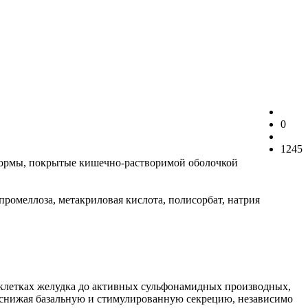
0
1245
 формы, покрытые кишечно-растворимой оболочкой
промеллоза, метакриловая кислота, полисорбат, натрия
 клетках желудка до активных сульфонамидных производных,
снижая базальную и стимулированную секрецию, независимо