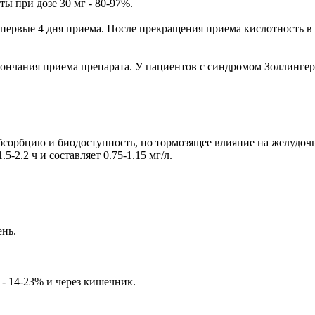
ы при дозе 30 мг - 80-97%.
ервые 4 дня приема. После прекращения приема кислотность в т
окончания приема препарата. У пациентов с синдромом Золлинге
бсорбцию и биодоступность, но тормозящее влияние на желудоч
-2.2 ч и составляет 0.75-1.15 мг/л.
ень.
 - 14-23% и через кишечник.