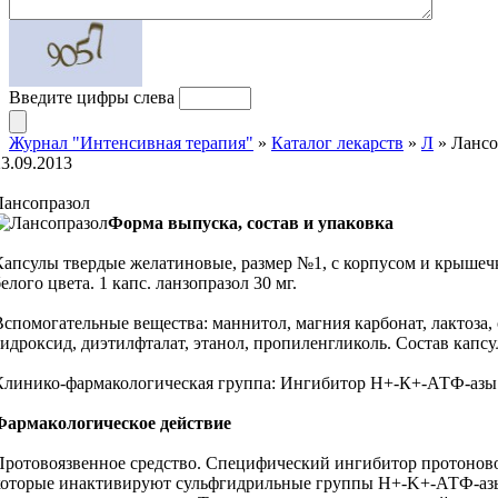
Введите цифры слева
Журнал "Интенсивная терапия"
»
Каталог лекарств
»
Л
» Лансо
23.09.2013
Лансопразол
Форма выпуска, состав и упаковка
Капсулы твердые желатиновые, размер №1, с корпусом и крышеч
елого цвета. 1 капс. ланзопразол 30 мг.
Вспомогательные вещества: маннитол, магния карбонат, лактоза, 
гидроксид, диэтилфталат, этанол, пропиленгликоль. Состав капсу
Клинико-фармакологическая группа: Ингибитор Н+-К+-АТФ-азы
Фармакологическое действие
Протовоязвенное средство. Специфический ингибитор протоново
которые инактивируют сульфгидрильные группы H+-K+-АТФ-азы.