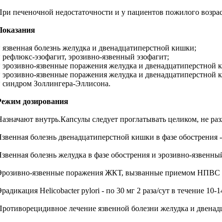
При печеночной недостаточности и у пациентов пожилого возрас
Показания
* язвенная болезнь желудка и двенадцатиперстной кишки;
* рефлюкс-эзофагит, эрозивно-язвенный эзофагит;
* эрозивно-язвенные поражения желудка и двенадцатиперстной 
* эрозивно-язвенные поражения желудка и двенадцатиперстной киш
* синдром Золлингера-Эллисона.
Режим дозирования
Назначают внутрь.Капсулы следует проглатывать целиком, не ра
Язвенная болезнь двенадцатиперстной кишки в фазе обострения - по
Язвенная болезнь желудка в фазе обострения и эрозивно-язвенный 
Эрозивно-язвенные поражения ЖКТ, вызванные приемом НПВС - по
Эрадикация Helicobacter pylori - по 30 мг 2 раза/сут в течение 1
Противорецидивное лечение язвенной болезни желудка и двенадц