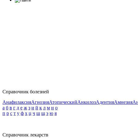
Справочник болезней
Анафилаксия
Агнозия
Атопический
Анкилоз
Адентия
Амнезия
Ан
а
б
в
г
д
е
ж
з
и
й
к
л
м
н
о
п
р
с
т
у
ф
х
ц
ч
ш
щ
э
ю
я
Справочник лекарств