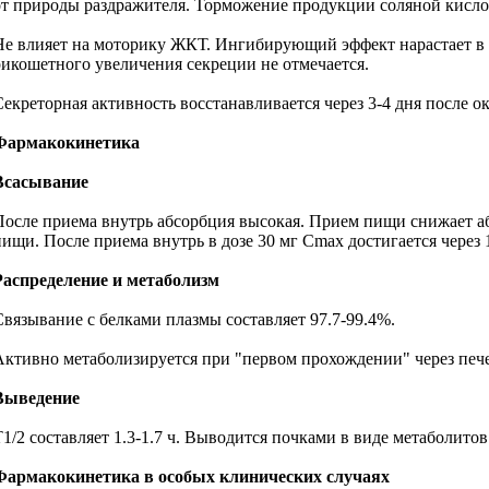
от природы раздражителя. Торможение продукции соляной кислот
Не влияет на моторику ЖКТ. Ингибирующий эффект нарастает в п
рикошетного увеличения секреции не отмечается.
Секреторная активность восстанавливается через 3-4 дня после 
Фармакокинетика
Всасывание
После приема внутрь абсорбция высокая. Прием пищи снижает а
ищи. После приема внутрь в дозе 30 мг Cmax достигается через 1.5
Распределение и метаболизм
Связывание с белками плазмы составляет 97.7-99.4%.
Активно метаболизируется при "первом прохождении" через печ
Выведение
T1/2 составляет 1.3-1.7 ч. Выводится почками в виде метаболитов
Фармакокинетика в особых клинических случаях