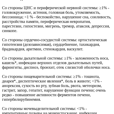
Со стороны ЦНС и периферической нервной системы: ≥1% -
головокружение, астения, головная боль, утомляемость,
бессонница; <1 % - беспокойство, нарушение сна, сонливость,
расстройства памяти, периферическая невропатия,
парестезии, гипостезии, мигрень, тремор, атаксия, депрессия,
синкопе.
Со стороны сердечно-сосудистой системы: ортостатическая
гипотензия (дозозависимая), сердцебиение, тахикардия,
брадикардия, аритмии, стенокардия, васкулит.
Со стороны дыхательной системы: ≥1% - заложенность носа,
кашель*, инфекции верхних отделов дыхательных путей,
фарингиты, диспноэ, бронхит, отек слизистой оболочки носа.
Со стороны пищеварительной системы: ≥1% - тошнота,
диарея*, диспептические явления*, боль в животе; <1% -
анорексия, сухость во рту, зубная боль, рвота, метеоризм,
гастрит, запор, гепатит, нарушение функции печени; очень
редко - повышение активности ферментов печени,
гипербилирубинемия.
Со стороны мочевыделительной системы: <1% -
императивные позывы на мочеиспускание, инфекции