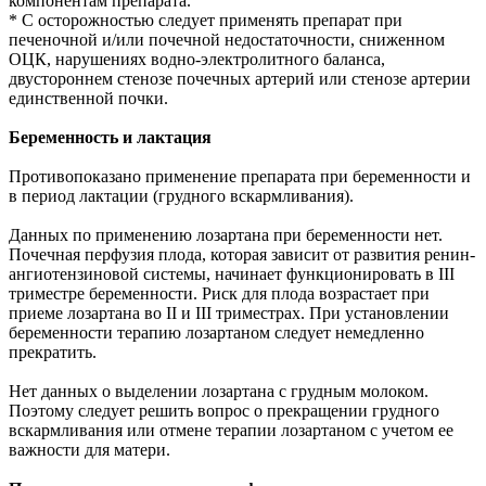
компонентам препарата.
* С осторожностью следует применять препарат при
печеночной и/или почечной недостаточности, сниженном
ОЦК, нарушениях водно-электролитного баланса,
двустороннем стенозе почечных артерий или стенозе артерии
единственной почки.
Беременность и лактация
Противопоказано применение препарата при беременности и
в период лактации (грудного вскармливания).
Данных по применению лозартана при беременности нет.
Почечная перфузия плода, которая зависит от развития ренин-
ангиотензиновой системы, начинает функционировать в III
триместре беременности. Риск для плода возрастает при
приеме лозартана во II и III триместрах. При установлении
беременности терапию лозартаном следует немедленно
прекратить.
Нет данных о выделении лозартана с грудным молоком.
Поэтому следует решить вопрос о прекращении грудного
вскармливания или отмене терапии лозартаном с учетом ее
важности для матери.