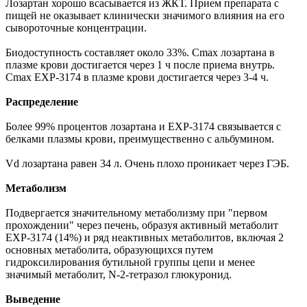
Лозартан хорошо всасывается из ЖКТ. Прием препарата с
пищей не оказывает клинически значимого влияния на его
сывороточные концентрации.
Биодоступность составляет около 33%. Cmax лозартана в
плазме крови достигается через 1 ч после приема внутрь.
Cmax EXP-3174 в плазме крови достигается через 3-4 ч.
Распределение
Более 99% процентов лозартана и EXP-3174 связывается с
белками плазмы крови, преимущественно с альбумином.
Vd лозартана равен 34 л. Очень плохо проникает через ГЭБ.
Метаболизм
Подвергается значительному метаболизму при "первом
прохождении" через печень, образуя активный метаболит
EXP-3174 (14%) и ряд неактивных метаболитов, включая 2
основных метаболита, образующихся путем
гидроксилирования бутильной группы цепи и менее
значимый метаболит, N-2-тетразол глюкуронид.
Выведение