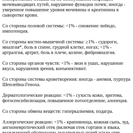
мочевыводящих путей, нарушение функции почек; иногда -
умеренное повышение уровня мочевины и креатинина в
сыворотке крови.
Со стороны половой системы: <1% - снижение либидо,
импотенция.
Со стороны костно-мышечной системы: ≥1% - судороги,
миалгия*, боль в спине, грудной клетке, ногах; <1% -
артралгия, артрит, боль в плече, колене, фибромиалгия.
Со стороны органов чувств: <1% - звон в ушах, нарушение
вкуса, нарушения зрения, конъюнктивит.
Со стороны системы кроветворения: иногда - анемия, пурпура
Шенлейна-Геноха.
Дерматологические реакции: <1% - сухость кожи, эритема,
фотосенсибилизация, повышенное потоотделение, алопеция.
Со стороны обмена веществ: гиперкалиемия, подагра.
Аллергические реакции: <1% - крапивница, кожная сыпь, зуд,
ангионевротический отек (включая отек гортани и языка,
вызывающий обструкцию дыхательных путей и/или отек