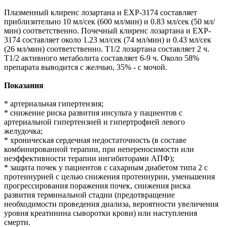
Плазменный клиренс лозартана и EXP-3174 составляет
приблизительно 10 мл/сек (600 мл/мин) и 0.83 мл/сек (50 мл/
мин) соответственно. Почечный клиренс лозартана и EXP-
3174 составляет около 1.23 мл/сек (74 мл/мин) и 0.43 мл/сек
(26 мл/мин) соответственно. T1/2 лозартана составляет 2 ч.
T1/2 активного метаболита составляет 6-9 ч. Около 58%
препарата выводится с желчью, 35% - с мочой.
Показания
* артериальная гипертензия;
* снижение риска развития инсульта у пациентов с
артериальной гипертензией и гипертрофией левого
желудочка;
* хроническая сердечная недостаточность (в составе
комбинированной терапии, при непереносимости или
неэффективности терапии ингибиторами АПФ);
* защита почек у пациентов с сахарным диабетом типа 2 с
протеинурией с целью снижения протеинурии, уменьшения
прогрессирования поражения почек, снижения риска
развития терминальной стадии (предотвращение
необходимости проведения диализа, вероятности увеличения
уровня креатинина сыворотки крови) или наступления
смерти.