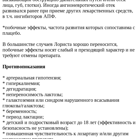
лица, губ, глотки). Иногда ангионевротический отек
развивался ранее при приеме других лекарственных средств,
в т.ч. ингибиторов АПФ.
*побочные эффекты, частота развития которых сопоставима с
плацебо.
В большинстве случаев Лориста хорошо переносится,
побочные эффекты носят слабый и преходящий характер и не
требуют отмены препарата.
Противопоказания
* артериальная гипотензия;
* гиперкалиемия;
* дегидратация;
* непереносимость лактозы;
* галактоземия или синдром нарушенного всасывания
глюкозы/галактозы;
* беременность;
* период лактации;
* детский и подростковый возраст до 18 лет (эффективность и
безопасность не установлены);
* повышенная чувствительность к лозартану и/или другим