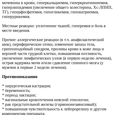
мочевины в крови, гиперкальциемия, гиперкреатининемия,
гиперлипидемия (увеличение общего холестерина, Хс-ЛПНП,
ТГ), гиперфосфатемия, гипогликемия, гипонатриемия,
гиперурикемия.
Местные реакции: уплотнение тканей, гиперемия и боль в
месте введения.
Прочие: аллергические реакции (в т.ч. анафилактический
шок), периферические отеки, изменение запаха тела,
гриппоподобный синдром, приливы крови к коже лица и
верхней части грудной клетки, повышенная потливость,
увеличение лимфатических узлов (в первую неделю лечения),
острая задержка мочи и/или сдавление спинного мозга (у
мужчин в первые 2 недели лечения).
Противопоказания
* хирургическая кастрация;
* беременность;
* период лактации;
* вагинальные кровотечения неясной этиологии;
* рак предстательной железы (гормононезависимый);
* повышенная чувствительность к лейпрорелину и другим
компонентам препарата;