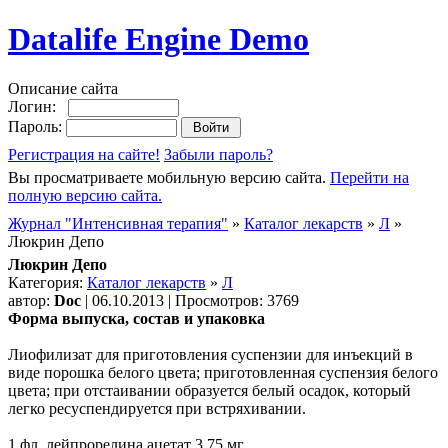
Datalife Engine Demo
Описание сайта
Логин:
Пароль:
Регистрация на сайте!
Забыли пароль?
Вы просматриваете мобильную версию сайта.
Перейти на
полную версию сайта.
Журнал "Интенсивная терапия"
»
Каталог лекарств
»
Л
»
Люкрин Депо
Люкрин Депо
Категория:
Каталог лекарств
»
Л
автор:
Doc
| 06.10.2013 | Просмотров: 3769
Форма выпуска, состав и упаковка
Лиофилизат для приготовления суспензии для инъекций в
виде порошка белого цвета; приготовленная суспензия белого
цвета; при отстаивании образуется белый осадок, который
легко ресуспендируется при встряхивании.
1 фл. лейпрорелина ацетат 3.75 мг.