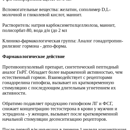
Вспомогательные вещества: желатин, сополимер D,L-
молочной и гликолевой кислот, маннит.
Растворитель: натрия карбоксиметилцеллюлоза, маннит,
полисорбат-80, вода д/и (до 2 мл
Клинико-фармакологическая группа: Аналог гонадотропин-
рилизинг гормона - депо-форма.
Фармакологическое действие
Противоопухолевый препарат, синтетический пептидный
аналог ГнРГ. Обладает более выраженной активностью, чем
естественный гормон. Взаимодействует с рецепторами
гонадорелина гипофиза, вызывает их кратковременную
стимуляцию с последующим длительным угнетением их
активности.
Обратимо подавляет продукцию гипофизом ЛГ и ФСГ,
снижает концентрацию тестостерона в крови у мужчин и
эстрадиола - у женщин, вызывает после кратковременной
начальной стимуляции десенситизацию рецепторов.
После первой в/м инъекции в течение 1 недели концентрация