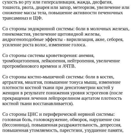
сухость во рту или гиперсаливация, жажда, дисфагия,
тошнота, рвота, диарея или запор, метеоризм, увеличение или
снижение массы тела, повышение активности печеночных
трансаминаз и ЩФ.
Со стороны эндокринной системы: боли в молочных железах,
гинекомастия, увеличение щитовидной железы,
андрогеноподобные эффекты - вирилизация, акне, себорея,
усиление роста волос, изменение голоса.
Со стороны системы кроветворения: анемия,
тромбоцитопения, лейкопения, нейтропения, увеличение
протромбинового времени и АЧТВ.
Со стороны костно-мышечной системы: боли в костях,
артралгия, миалгия, повышение тонуса мышц, изменение
плотности костной ткани при денситометрии костей у
женщин в результате понижения уровня эстрогенов (после
прекращения лечения лейпрорелином ацетатом плотность
костной ткани восстанавливается).
Со стороны ЦНС и периферической нервной системы:
головная боль, головокружение, обморок, нарушение сна
(бессонница), повышенная раздражительность, депрессия,
повышенная утомляемость, парестезии, ухудшение памяти,