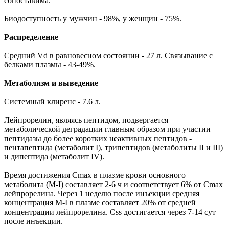
сопоставима.
Биодоступность у мужчин - 98%, у женщин - 75%.
Распределение
Средний Vd в равновесном состоянии - 27 л. Связывание с
белками плазмы - 43-49%.
Метаболизм и выведение
Системный клиренс - 7.6 л.
Лейпрорелин, являясь пептидом, подвергается
метаболической деградации главным образом при участии
пептидазы до более коротких неактивных пептидов -
пентапептида (метаболит I), трипептидов (метаболиты II и III)
и дипептида (метаболит IV).
Время достижения Cmax в плазме крови основного
метаболита (М-I) составляет 2-6 ч и соответствует 6% от Cmax
лейпрорелина. Через 1 неделю после инъекции средняя
концентрация М-I в плазме составляет 20% от средней
концентрации лейпрорелина. Css достигается через 7-14 сут
после инъекции.