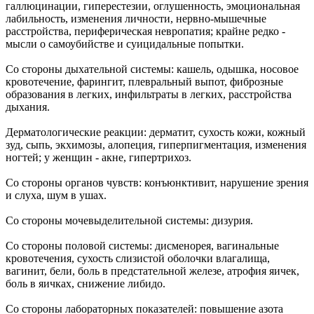
галлюцинации, гиперестезии, оглушенность, эмоциональная
лабильность, изменения личности, нервно-мышечные
расстройства, периферическая невропатия; крайне редко -
мысли о самоубийстве и суицидальные попытки.
Со стороны дыхательной системы: кашель, одышка, носовое
кровотечение, фарингит, плевральный выпот, фиброзные
образования в легких, инфильтраты в легких, расстройства
дыхания.
Дерматологические реакции: дерматит, сухость кожи, кожный
зуд, сыпь, экхимозы, алопеция, гиперпигментация, изменения
ногтей; у женщин - акне, гипертрихоз.
Со стороны органов чувств: конъюнктивит, нарушение зрения
и слуха, шум в ушах.
Со стороны мочевыделительной системы: дизурия.
Со стороны половой системы: дисменорея, вагинальные
кровотечения, сухость слизистой оболочки влагалища,
вагинит, бели, боль в предстательной железе, атрофия яичек,
боль в яичках, снижение либидо.
Со стороны лабораторных показателей: повышение азота