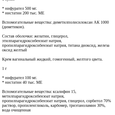
* нифурател 500 мг.
* нистатин 200 тыс. МЕ
Вспомогательные вещества: диметилполисилоксан АК 1000
(диметикон).
Состав оболочки: желатин, глицерол,
этилпарагидроксибензоат натрия,
пропилпарагидроксибензоат натрия, титана диоксид, железа
оксид желтый
Крем вагинальный жидкий, гомогенный, желтого цвета.
1 г
* нифурател 100 мг.
* нистатин 40 тыс. МЕ
Вспомогательные вещества: ксалифин 15,
метилпарагидроксибензоат натрия,
пропилпарагидроксибензоат натрия, глицерол, сорбитол 70%
раствор, пропиленгликоль, карбомер, триэтаноламин 30%,
вода очищенная