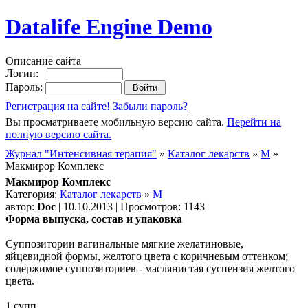
Datalife Engine Demo
Описание сайта
Логин:
Пароль:
Регистрация на сайте!
Забыли пароль?
Вы просматриваете мобильную версию сайта.
Перейти на
полную версию сайта.
Журнал "Интенсивная терапия"
»
Каталог лекарств
»
М
»
Макмирор Комплекс
Макмирор Комплекс
Категория:
Каталог лекарств
»
М
автор:
Doc
| 10.10.2013 | Просмотров: 1143
Форма выпуска, состав и упаковка
Суппозитории вагинальные мягкие желатиновые,
яйцевидной формы, желтого цвета с коричневым оттенком;
содержимое суппозиториев - маслянистая суспензия желтого
цвета.
1 супп.