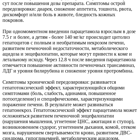
сут после повышения дозы препарата. Симптомы острой
передозировки: диарея, снижение аппетита, тошнота, рвота,
дискомфорт и/или боль в животе, бледность кожных
покровов.
При одномоментном введении парацетамола взрослым в дозе
7.5 г и более, а детям - более 140 мг/кг происходит цитолиз
гепатоцитов с полным и необратимым некрозом печени,
развитием печеночной недостаточности, метаболического
ацидоза и энцефалопатии, которые могут привести к коме и
летальному исходу. Через 12.8 ч после введения парацетамола
отмечается повышение активности печеночных трансаминаз,
ЛДГ и уровня билирубина и снижение уровня протромбина.
Симптомы хронической передозировки: развивается
гепатотоксический эффект, характеризующийся общими
симптомами (боль, слабость, адинамия, повышенное
потоотделение) и специфическими, характеризующими
поражение печени. В результате может развиваться
гепатонекроз. Гепатотоксический эффект парацетамола может
осложняться развитием печеночной энцефалопатии
(нарушения мышления, угнетение ЦНС, ажитация и ступор),
возникновением судорог, угнетением дыхания, комой, отеком
мозга, нарушением свертываемости крови, развитием ДВС-
синдрома, гипогликемией, метаболическим ацидозом,