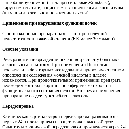
гипербилирубинемии (в т.ч. при синдроме Жильбера),
вирусном гепатите, пациентам с хроническим алкоголизмом
(в т.ч. при алкогольном поражении печени).
Применение при нарушениях функции почек
С осторожностью препарат назначают при почечной
недостаточности тяжелой степени (КК менее 30 мл/мин).
Особые указания
Риск развития повреждений печени возрастает у больных с
алкогольным гепатозом. При применении Перфалгана
показатели лабораторных исследований при количественном
определении содержания мочевой кислоты в плазме
искажаются. При продолжительном применении препарата
необходим контроль картины периферической крови и
функционального состояния печени. Во время применения
препарата не следует употреблять алкоголь.
Передозировка
Клиническая картина острой передозировки развивается в
первые 24 ч после приема парацетамола в высокой дозе.
Симптомы хронической передозировки проявляются через 2-4