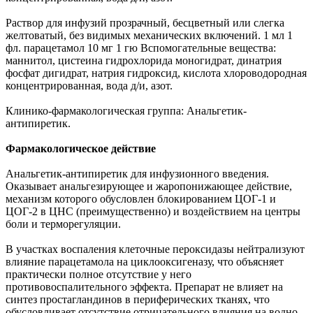
Раствор для инфузий прозрачный, бесцветный или слегка
желтоватый, без видимых механических включений. 1 мл 1
фл. парацетамол 10 мг 1 гю Вспомогательные вещества:
маннитол, цистеина гидрохлорида моногидрат, динатрия
фосфат дигидрат, натрия гидроксид, кислота хлороводородная
концентрированная, вода д/и, азот.
Клинико-фармакологическая группа: Анальгетик-
антипиретик.
Фармакологическое действие
Анальгетик-антипиретик для инфузионного введения.
Оказывает анальгезирующее и жаропонижающее действие,
механизм которого обусловлен блокированием ЦОГ-1 и
ЦОГ-2 в ЦНС (преимущественно) и воздействием на центры
боли и терморегуляции.
В участках воспаления клеточные пероксидазы нейтрализуют
влияние парацетамола на циклооксигеназу, что объясняет
практически полное отсутствие у него
противовоспалительного эффекта. Препарат не влияет на
синтез простагландинов в периферических тканях, что
обусловливает отсутствие отрицательного влияния на водно-