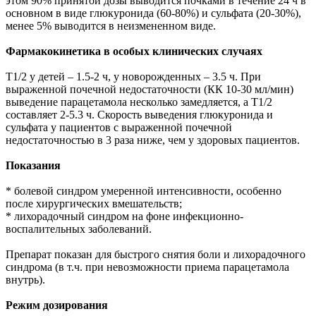
этом 90% принятой дозы выводится почками в течение 24 ч в
основном в виде глюкуронида (60-80%) и сульфата (20-30%),
менее 5% выводится в неизмененном виде.
Фармакокинетика в особых клинических случаях
T1/2 у детей – 1.5-2 ч, у новорожденных – 3.5 ч. При
выраженной почечной недостаточности (КК 10-30 мл/мин)
выведение парацетамола несколько замедляется, а T1/2
составляет 2-5.3 ч. Скорость выведения глюкуронида и
сульфата у пациентов с выраженной почечной
недостаточностью в 3 раза ниже, чем у здоровых пациентов.
Показания
* болевой синдром умеренной интенсивности, особенно
после хирургических вмешательств;
* лихорадочный синдром на фоне инфекционно-
воспалительных заболеваний.
Препарат показан для быстрого снятия боли и лихорадочного
синдрома (в т.ч. при невозможности приема парацетамола
внутрь).
Режим дозирования