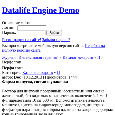
Datalife Engine Demo
Описание сайта
Логин:
Пароль:
Регистрация на сайте!
Забыли пароль?
Вы просматриваете мобильную версию сайта.
Перейти на
полную версию сайта.
Журнал "Интенсивная терапия"
»
Каталог лекарств
»
П
»
Перфалган
Перфалган
Категория:
Каталог лекарств
»
П
автор:
Doc
| 10.12.2013 | Просмотров: 1444
Форма выпуска, состав и упаковка
Раствор для инфузий прозрачный, бесцветный или слегка
желтоватый, без видимых механических включений. 1 мл 1
фл. парацетамол 10 мг 500 мг. Вспомогательные вещества:
маннитол, цистеина гидрохлорида моногидрат, динатрия
фосфат дигидрат, натрия гидроксид, кислота хлороводородная
концентрированная, вода д/и, азот.