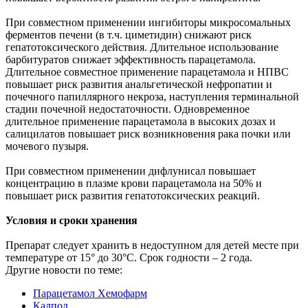
При совместном применении ингибиторы микросомальных
ферментов печени (в т.ч. циметидин) снижают риск
гепатотоксического действия. Длительное использование
барбитуратов снижает эффективность парацетамола.
Длительное совместное применение парацетамола и НПВС
повышает риск развития анальгетической нефропатии и
почечного папиллярного некроза, наступления терминальной
стадии почечной недостаточности. Одновременное
длительное применение парацетамола в высоких дозах и
салицилатов повышает риск возникновения рака почки или
мочевого пузыря.
При совместном применении дифлунисал повышает
концентрацию в плазме крови парацетамола на 50% и
повышает риск развития гепатотоксических реакций.
Условия и сроки хранения
Препарат следует хранить в недоступном для детей месте при
температуре от 15° до 30°C. Срок годности – 2 года.
Другие новости по теме:
Парацетамол Хемофарм
Калпол