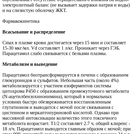
электролитный баланс (не вызывает задержки натрия и воды)
и на слизистую оболочку ЖКТ.
Фармакокинетика
Всасывание и распределение
Cmax в плазме крови достигается через 15 мин и составляет
15-30 мкг/мл. Vd составляет 1 л/кг. Проникает через ГЭБ.
Парацетамол слабо связывается с белками плазмы.
Метаболизм и выведение
Парацетамол биотрансформируется в печени с образованием
глюкуронидов и сульфатов. Небольшая часть (около 4%)
метаболизируется с участием изоферментов системы
цитохрома Р450 с образованием промежуточного метаболита
(N-ацетилбензохинонимина), который в нормальных
условиях быстро обезвреживается восстановленным
глутатионом и выводится с мочой после связывания с
цистеином и меркаптопуриновой кислотой. Однако при
массивной интоксикации количество этого токсичного
метаболита возрастает. T1/2 составляет 2.7 ч, общий клиренс -
18 л/ч. Парацетамол выводится главным образом с мочой; при