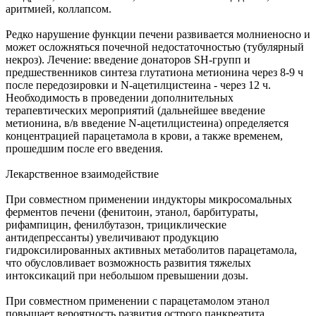
аритмией, коллапсом.
Редко нарушение функции печени развивается молниеносно и
может осложняться почечной недостаточностью (тубулярный
некроз). Лечение: введение донаторов SH-групп и
предшественников синтеза глутатиона метионина через 8-9 ч
после передозировки и N-ацетилцистеина - через 12 ч.
Необходимость в проведении дополнительных
терапевтических мероприятий (дальнейшее введение
метионина, в/в введение N-ацетилцистеина) определяется
концентрацией парацетамола в крови, а также временем,
прошедшим после его введения.
Лекарственное взаимодействие
При совместном применении индукторы микросомальных
ферментов печени (фенитоин, этанол, барбитураты,
рифампицин, фенилбутазон, трициклические
антидепрессанты) увеличивают продукцию
гидроксилированных активных метаболитов парацетамола,
что обусловливает возможность развития тяжелых
интоксикаций при небольшом превышении дозы.
При совместном применении с парацетамолом этанол
повышает вероятность развития острого панкреатита.