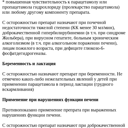
* повышенная чувствительность к парацетамолу или
пропацетамола гидрохлориду (пролекарство парацетамола)
или любому другому компоненту препарата.
С осторожностью препарат назначают при почечной
недостаточности тяжелой степени (КК менее 30 мл/мин),
доброкачественной гипербилирубинемии (в т.ч. при синдроме
Жильбера), при вирусном гепатите, больным хроническим
алкоголизмом (в т.ч. при алкогольном поражении печени),
лицам пожилого возраста, при дефиците глюкозо-6-
фосфатдегидрогеназы.
Беременность и лактация
С осторожностью назначают препарат при беременности. Не
отмечено каких-либо нежелательных явлений у детей при
применении парацетамола в период лактации (грудного
вскармливания)
Применение при нарушениях функции печени
Противопоказано применение препрата при выраженных
нарушениях функции печени.
С осторожностью препарат назначают при доброкачественной