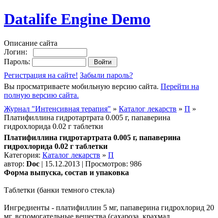
Datalife Engine Demo
Описание сайта
Логин:
Пароль:
Регистрация на сайте!
Забыли пароль?
Вы просматриваете мобильную версию сайта.
Перейти на
полную версию сайта.
Журнал "Интенсивная терапия"
»
Каталог лекарств
»
П
»
Платифиллина гидротартрата 0.005 г, папаверина
гидрохлорида 0.02 г таблетки
Платифиллина гидротартрата 0.005 г, папаверина
гидрохлорида 0.02 г таблетки
Категория:
Каталог лекарств
»
П
автор:
Doc
| 15.12.2013 | Просмотров: 986
Форма выпуска, состав и упаковка
Таблетки (банки темного стекла)
Ингредиенты - платифиллин 5 мг, папаверина гидрохлорид 20
мг, вспомогательные вещества (сахароза, крахмал