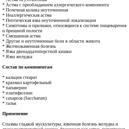
* Астма с преобладанием аллергического компонента
* Почечная колика неуточненная
* Неаллергическая астма
* Пептическая язва неуточненной локализации
* Симптомы и признаки, относящиеся к системе пищеварения
и брюшной полости
* Смешанная астма
* Другие и неуточненные боли в области живота
* Желчнокаменная болезнь
* Язва двенадцатиперстной кишки
* Язва желудка
Состав по компонентам
* кальция стеарат
* крахмал картофельный
* папаверин
* платифиллин
* сахароза (Saccharum)
* тальк
Применение
Спазмы гладкой мускулатуры, язвенная болезнь желудка и