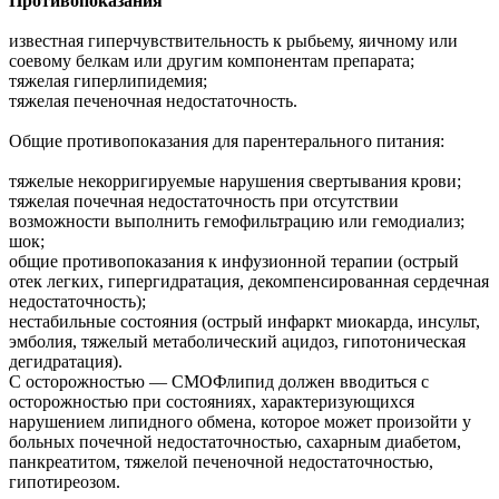
Противопоказания
известная гиперчувствительность к рыбьему, яичному или
соевому белкам или другим компонентам препарата;
тяжелая гиперлипидемия;
тяжелая печеночная недостаточность.
Общие противопоказания для парентерального питания:
тяжелые некорригируемые нарушения свертывания крови;
тяжелая почечная недостаточность при отсутствии
возможности выполнить гемофильтрацию или гемодиализ;
шок;
общие противопоказания к инфузионной терапии (острый
отек легких, гипергидратация, декомпенсированная сердечная
недостаточность);
нестабильные состояния (острый инфаркт миокарда, инсульт,
эмболия, тяжелый метаболический ацидоз, гипотоническая
дегидратация).
С осторожностью — СМОФлипид должен вводиться с
осторожностью при состояниях, характеризующихся
нарушением липидного обмена, которое может произойти у
больных почечной недостаточностью, сахарным диабетом,
панкреатитом, тяжелой печеночной недостаточностью,
гипотиреозом.