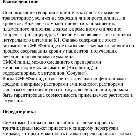
Взаимодействие
Использование гепарина в клинических дозах вызывает
транзиторное увеличение секреции липопротеинлипазы в
кровоток. Вначале это может привести к повышению
плазменного липолиза, а затем к временному снижению
клиренса триглицеридов. Соевое масло является источником
натурального витамина K1. Однако содержание этого
витамина в СМОФлипиде не оказывает значимого влияния на
процесс свертывания крови у пациентов, получавших
лечение производными кумарина.
СМОФлипид можно смешивать с препаратами
жирорастворимых витаминов (Виталипид) и
водорастворимых витаминов (Солувит).
Когда СМОФлипид назначается с другими инфузионными
средами (например растворами аминокислот, растворами
глюкозы) через обычную систему для в/в вливаний, должна
быть гарантирована совместимость применяемых растворов и
эмульсий.
Передозировка
Симптомы. Сниженная способность элиминировать
триглицериды может привести к синдрому перегрузки
жирами, который может быть вызван передозировкой любых