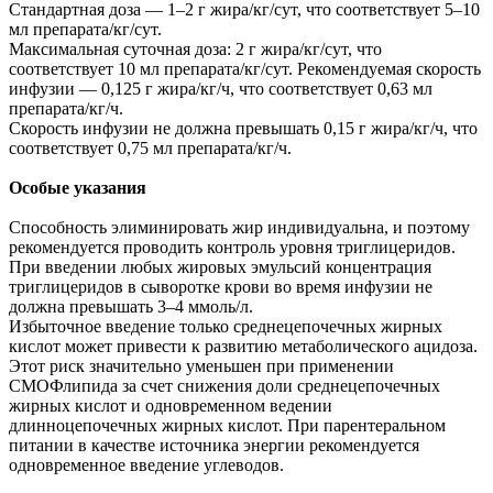
Стандартная доза — 1–2 г жира/кг/сут, что соответствует 5–10
мл препарата/кг/сут.
Максимальная суточная доза: 2 г жира/кг/сут, что
соответствует 10 мл препарата/кг/сут. Рекомендуемая скорость
инфузии — 0,125 г жира/кг/ч, что соответствует 0,63 мл
препарата/кг/ч.
Скорость инфузии не должна превышать 0,15 г жира/кг/ч, что
соответствует 0,75 мл препарата/кг/ч.
Особые указания
Способность элиминировать жир индивидуальна, и поэтому
рекомендуется проводить контроль уровня триглицеридов.
При введении любых жировых эмульсий концентрация
триглицеридов в сыворотке крови во время инфузии не
должна превышать 3–4 ммоль/л.
Избыточное введение только среднецепочечных жирных
кислот может привести к развитию метаболического ацидоза.
Этот риск значительно уменьшен при применении
СМОФлипида за счет снижения доли среднецепочечных
жирных кислот и одновременном ведении
длинноцепочечных жирных кислот. При парентеральном
питании в качестве источника энергии рекомендуется
одновременное введение углеводов.