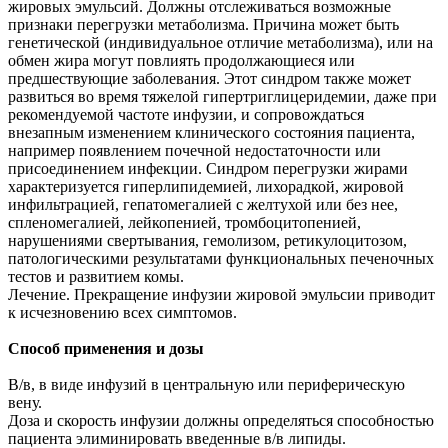
жировых эмульсий. Должны отслеживаться возможные
признаки перегрузки метаболизма. Причина может быть
генетической (индивидуальное отличие метаболизма), или на
обмен жира могут повлиять продолжающиеся или
предшествующие заболевания. Этот синдром также может
развиться во время тяжелой гипертриглицеридемии, даже при
рекомендуемой частоте инфузии, и сопровождаться
внезапным изменением клинического состояния пациента,
например появлением почечной недостаточности или
присоединением инфекции. Синдром перегрузки жирами
характеризуется гиперлипидемией, лихорадкой, жировой
инфильтрацией, гепатомегалией с желтухой или без нее,
спленомегалией, лейкопенией, тромбоцитопенией,
нарушениями свертывания, гемолизом, ретикулоцитозом,
патологическими результатами функциональных печеночных
тестов и развитием комы.
Лечение. Прекращение инфузии жировой эмульсии приводит
к исчезновению всех симптомов.
Способ применения и дозы
В/в, в виде инфузий в центральную или периферическую
вену.
Доза и скорость инфузии должны определяться способностью
пациента элиминировать введенные в/в липиды.