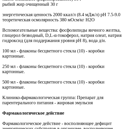
рыбий жир очищенный 30 г
энергетическая ценность 2000 ккал/л (8.4 мДж/л) рН 7.5-9.0
теоретическая осмолярность 380 мОсм/кг Н2О
Вспомогательные вещества: фосфолипиды яичного желтка,
глицерол безводный, D,L-α-токоферол, натрия олеат, натрия
гидроксид (для поддержания уровня рН 8), вода д/и.
100 мл - флаконы бесцветного стекла (10) - коробки
картонные.
250 мл - флаконы бесцветного стекла (10) - коробки
картонные.
500 мл - флаконы бесцветного стекла (10) - коробки
картонные.
Клинико-фармакологическая группа: Препарат для
парентерального питания - жировая эмульсия
Фармакологическое действие
Фармакологическое действие - восполняющее дефицит
энергетических субстратов в организме, восполняющее