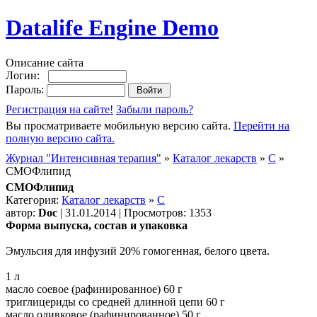
Datalife Engine Demo
Описание сайта
Логин:
Пароль:
Регистрация на сайте!
Забыли пароль?
Вы просматриваете мобильную версию сайта.
Перейти на
полную версию сайта.
Журнал "Интенсивная терапия"
»
Каталог лекарств
»
C
»
СМОФлипид
СМОФлипид
Категория:
Каталог лекарств
»
C
автор:
Doc
| 31.01.2014 | Просмотров: 1353
Форма выпуска, состав и упаковка
Эмульсия для инфузий 20% гомогенная, белого цвета.
1 л
масло соевое (рафинированное) 60 г
триглицериды со средней длинной цепи 60 г
масло оливковое (рафинированное) 50 г