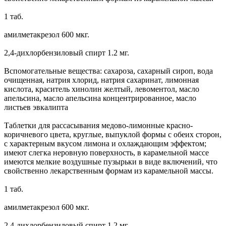
1 таб.
амилметакрезол 600 мкг.
2,4-дихлорбензиловый спирт 1.2 мг.
Вспомогательные вещества: сахароза, сахарный сироп, вода
очищенная, натрия хлорид, натрия сахаринат, лимонная
кислота, краситель хинолин желтый, левоментол, масло
апельсина, масло апельсина концентрированное, масло
листьев эвкалипта
Таблетки для рассасывания медово-лимонные красно-
коричневого цвета, круглые, выпуклой формы с обеих сторон,
с характерным вкусом лимона и охлаждающим эффектом;
имеют слегка неровную поверхность, в карамельной массе
имеются мелкие воздушные пузырьки в виде включений, что
свойственно лекарственным формам из карамельной массы.
1 таб.
амилметакрезол 600 мкг.
2,4-дихлорбензиловый спирт 1.2 мг.