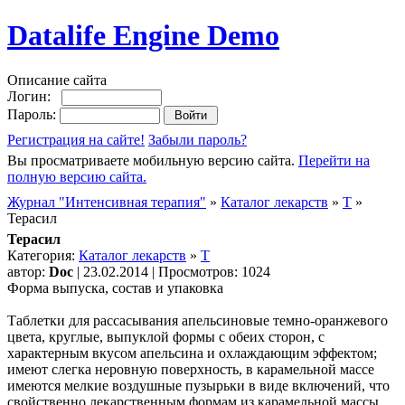
Datalife Engine Demo
Описание сайта
Логин:
Пароль:
Регистрация на сайте!
Забыли пароль?
Вы просматриваете мобильную версию сайта.
Перейти на
полную версию сайта.
Журнал "Интенсивная терапия"
»
Каталог лекарств
»
Т
»
Терасил
Терасил
Категория:
Каталог лекарств
»
Т
автор:
Doc
| 23.02.2014 | Просмотров: 1024
Форма выпуска, состав и упаковка
Таблетки для рассасывания апельсиновые темно-оранжевого
цвета, круглые, выпуклой формы с обеих сторон, с
характерным вкусом апельсина и охлаждающим эффектом;
имеют слегка неровную поверхность, в карамельной массе
имеются мелкие воздушные пузырьки в виде включений, что
свойственно лекарственным формам из карамельной массы.