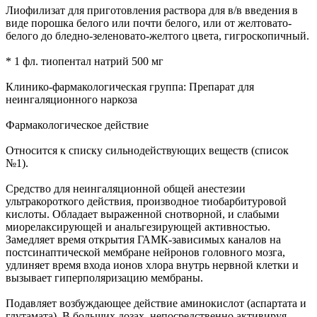
Лиофилизат для приготовления раствора для в/в введения в
виде порошка белого или почти белого, или от желтовато-
белого до бледно-зеленовато-желтого цвета, гигроскопичный.
* 1 фл. тиопентал натрий 500 мг
Клинико-фармакологическая группа: Препарат для
неингаляционного наркоза
Фармакологическое действие
Относится к списку сильнодействующих веществ (список
№1).
Средство для неингаляционной общей анестезии
ультракороткого действия, производное тиобарбитуровой
кислоты. Обладает выраженной снотворной, и слабыми
миорелаксирующей и анальгезирующей активностью.
Замедляет время открытия ГАМК-зависимых каналов на
постсинаптической мембране нейронов головного мозга,
удлиняет время входа ионов хлора внутрь нервной клетки и
вызывает гиперполяризацию мембраны.
Подавляет возбуждающее действие аминокислот (аспартата и
глутамата). В больших дозах, непосредственно активируя