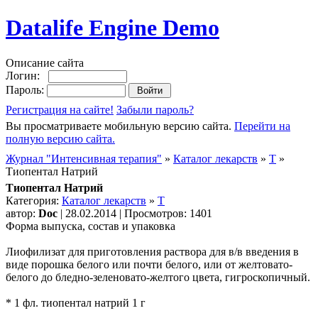
Datalife Engine Demo
Описание сайта
Логин:
Пароль:
Регистрация на сайте!
Забыли пароль?
Вы просматриваете мобильную версию сайта.
Перейти на
полную версию сайта.
Журнал "Интенсивная терапия"
»
Каталог лекарств
»
Т
»
Тиопентал Натрий
Тиопентал Натрий
Категория:
Каталог лекарств
»
Т
автор:
Doc
| 28.02.2014 | Просмотров: 1401
Форма выпуска, состав и упаковка
Лиофилизат для приготовления раствора для в/в введения в
виде порошка белого или почти белого, или от желтовато-
белого до бледно-зеленовато-желтого цвета, гигроскопичный.
* 1 фл. тиопентал натрий 1 г