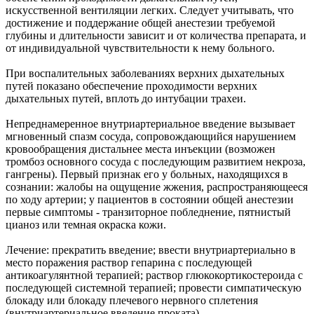
искусственной вентиляции легких. Следует учитывать, что
достижение и поддержание общей анестезии требуемой
глубины и длительности зависит и от количества препарата, и
от индивидуальной чувствительности к нему больного.
При воспалительных заболеваниях верхних дыхательных
путей показано обеспечение проходимости верхних
дыхательных путей, вплоть до интубации трахеи.
Непреднамеренное внутриартериальное введение вызывает
мгновенный спазм сосуда, сопровождающийся нарушением
кровообращения дистальнее места инъекции (возможен
тромбоз основного сосуда с последующим развитием некроза,
гангрены). Первый признак его у больных, находящихся в
сознании: жалобы на ощущение жжения, распространяющееся
по ходу артерии; у пациентов в состоянии общей анестезии
первые симптомы - транзиторное побледнение, пятнистый
цианоз или темная окраска кожи.
Лечение: прекратить введение; ввести внутриартериально в
место поражения раствор гепарина с последующей
антикоагулянтной терапией; раствор глюкокортикостероида с
последующей системной терапией; провести симпатическую
блокаду или блокаду плечевого нервного сплетения
(внутриартериальное введение проката).