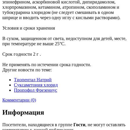
эпинефрином, аскорбиновой кислотой, дипиридамолом,
хлорпромазином, кетамином, атропином, скополамином и
тубокурарина хлоридом (не следует смешивать в одном
шприце и вводить через одну иглу с кислыми растворами).
Условия и сроки хранения
В сухом, защищенном от света, недоступном для детей, месте,
при температуре не выше 25°С.
Срок годности 2 г .
Не применять по истечении срока годности.
Другие новости по теме:
Тиопентал Натрий
Суксаметония хлорид
Пропофол Фрезениус
Комментарии (0)
Информация
Посетители, находящиеся в группе
Гости
, не могут оставлять
комментарии к данной публикации.