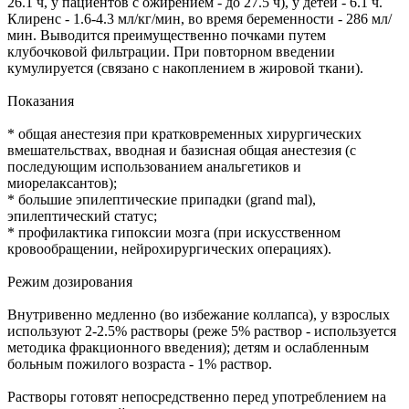
26.1 ч, у пациентов с ожирением - до 27.5 ч), у детей - 6.1 ч.
Клиренс - 1.6-4.3 мл/кг/мин, во время беременности - 286 мл/
мин. Выводится преимущественно почками путем
клубочковой фильтрации. При повторном введении
кумулируется (связано с накоплением в жировой ткани).
Показания
* общая анестезия при кратковременных хирургических
вмешательствах, вводная и базисная общая анестезия (с
последующим использованием анальгетиков и
миорелаксантов);
* большие эпилептические припадки (grand mal),
эпилептический статус;
* профилактика гипоксии мозга (при искусственном
кровообращении, нейрохирургических операциях).
Режим дозирования
Внутривенно медленно (во избежание коллапса), у взрослых
используют 2-2.5% растворы (реже 5% раствор - используется
методика фракционного введения); детям и ослабленным
больным пожилого возраста - 1% раствор.
Растворы готовят непосредственно перед употреблением на