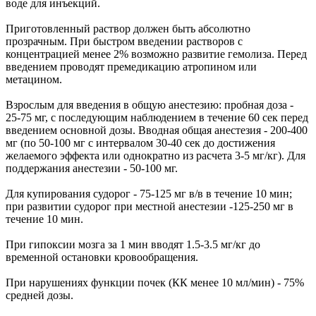
воде для инъекций.
Приготовленный раствор должен быть абсолютно
прозрачным. При быстром введении растворов с
концентрацией менее 2% возможно развитие гемолиза. Перед
введением проводят премедикацию атропином или
метацином.
Взрослым для введения в общую анестезию: пробная доза -
25-75 мг, с последующим наблюдением в течение 60 сек перед
введением основной дозы. Вводная общая анестезия - 200-400
мг (по 50-100 мг с интервалом 30-40 сек до достижения
желаемого эффекта или однократно из расчета 3-5 мг/кг). Для
поддержания анестезии - 50-100 мг.
Для купирования судорог - 75-125 мг в/в в течение 10 мин;
при развитии судорог при местной анестезии -125-250 мг в
течение 10 мин.
При гипоксии мозга за 1 мин вводят 1.5-3.5 мг/кг до
временной остановки кровообращения.
При нарушениях функции почек (КК менее 10 мл/мин) - 75%
средней дозы.