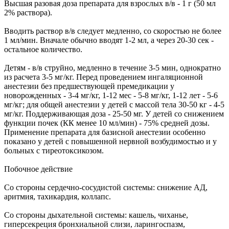
Высшая разовая доза препарата для взрослых в/в - 1 г (50 мл
2% раствора).
Вводить раствор в/в следует медленно, со скоростью не более
1 мл/мин. Вначале обычно вводят 1-2 мл, а через 20-30 сек -
остальное количество.
Детям - в/в струйно, медленно в течение 3-5 мин, однократно
из расчета 3-5 мг/кг. Перед проведением ингаляционной
анестезии без предшествующей премедикации у
новорожденных - 3-4 мг/кг, 1-12 мес - 5-8 мг/кг, 1-12 лет - 5-6
мг/кг; для общей анестезии у детей с массой тела 30-50 кг - 4-5
мг/кг. Поддерживающая доза - 25-50 мг. У детей со снижением
функции почек (КК менее 10 мл/мин) - 75% средней дозы.
Применение препарата для базисной анестезии особенно
показано у детей с повышенной нервной возбудимостью и у
больных с тиреотоксикозом.
Побочное действие
Со стороны сердечно-сосудистой системы: снижение АД,
аритмия, тахикардия, коллапс.
Со стороны дыхательной системы: кашель, чиханье,
гиперсекреция бронхиальной слизи, ларингоспазм,