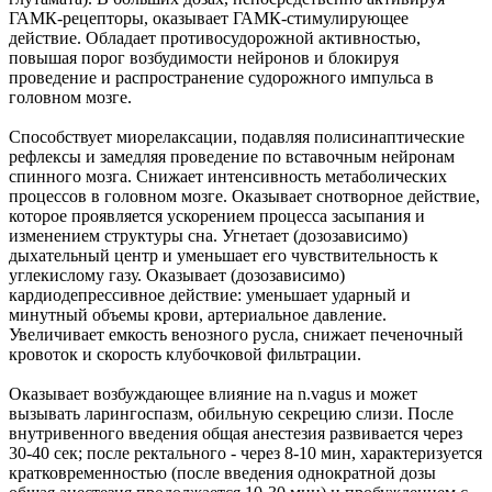
ГАМК-рецепторы, оказывает ГАМК-стимулирующее
действие. Обладает противосудорожной активностью,
повышая порог возбудимости нейронов и блокируя
проведение и распространение судорожного импульса в
головном мозге.
Способствует миорелаксации, подавляя полисинаптические
рефлексы и замедляя проведение по вставочным нейронам
спинного мозга. Снижает интенсивность метаболических
процессов в головном мозге. Оказывает снотворное действие,
которое проявляется ускорением процесса засыпания и
изменением структуры сна. Угнетает (дозозависимо)
дыхательный центр и уменьшает его чувствительность к
углекислому газу. Оказывает (дозозависимо)
кардиодепрессивное действие: уменьшает ударный и
минутный объемы крови, артериальное давление.
Увеличивает емкость венозного русла, снижает печеночный
кровоток и скорость клубочковой фильтрации.
Оказывает возбуждающее влияние на n.vagus и может
вызывать ларингоспазм, обильную секрецию слизи. После
внутривенного введения общая анестезия развивается через
30-40 сек; после ректального - через 8-10 мин, характеризуется
кратковременностью (после введения однократной дозы