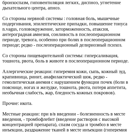
бронхоспазм, гиповентиляция легких, диспноэ, угнетение
дыхательного центра, апноэ.
Со стороны нервной системы : головная боль, мышечные
подергивания, эпилептические припадки, повышение тонуса
n.vagus, головокружение, заторможенность, атаксия,
антероградная амнезия, сонливость в послеоперационном
периоде, тревога, особенно при болях в послеоперационном
периоде; редко - послеоперационный делириозный психоз.
Со стороны пищеварительной системы: гиперсаливация,
тошнота, рвота, боль в животе в послеоперационном периоде.
Аллергические реакции: гиперемия кожи, сыпь, кожный зуд,
крапивница, ринит, анафилактический шок, редко -
гемолитическая анемия с нарушением функции почек (боли в
пояснице, ногах и желудке, тошнота, рвота, потеря аппетита,
необычная слабость, жар, бледность кожных покровов).
Прочие: икота.
Местные реакции: при в/в введении - болезненность в месте
введения, - тромбофлебит (введение растворов с высокой
концентрацией препарата), спазм сосуда и тромбоз в месте
инъекции, раздражение тканей в месте инъекции (гиперемия