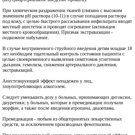
При химическом раздражении тканей (связано с высоким
значением рН раствора (10-11) в случае попадания раствора
под кожу, с целью быстрого рассасывания инфильтрата вводят
местный анестетик и проводят согревание (активация
местного кровообращения). Признак экстравазации -
подкожное набухание.
В случае внутривенного струйного введения детям младше 18
лет необходим тщательный контроль состояния пациента с
целью своевременного выявления симптомов угнетения
дыхания, гемолиза, снижения артериального давления,
экстравазаций.
Анестезирующий эффект ненадежен у лиц,
злоупотребляющих алкоголем.
Следует уменьшить дозу у больных, принимающих дигоксин,
диуретики; у больных, которые в премедикации получали
морфин, а также после введения атропина, диазепама.
Премедикация - любым из общепринятых лекарственных
средств, за исключением производных фенотиазина.