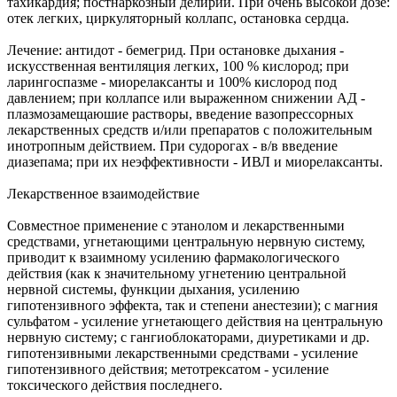
тахикардия; постнаркозный делирий. При очень высокой дозе:
отек легких, циркуляторный коллапс, остановка сердца.
Лечение: антидот - бемегрид. При остановке дыхания -
искусственная вентиляция легких, 100 % кислород; при
ларингоспазме - миорелаксанты и 100% кислород под
давлением; при коллапсе или выраженном снижении АД -
плазмозамещаюшие растворы, введение вазопрессорных
лекарственных средств и/или препаратов с положительным
инотропным действием. При судорогах - в/в введение
диазепама; при их неэффективности - ИВЛ и миорелаксанты.
Лекарственное взаимодействие
Совместное применение с этанолом и лекарственными
средствами, угнетающими центральную нервную систему,
приводит к взаимному усилению фармакологического
действия (как к значительному угнетению центральной
нервной системы, функции дыхания, усилению
гипотензивного эффекта, так и степени анестезии); с магния
сульфатом - усиление угнетающего действия на центральную
нервную систему; с гангиоблокаторами, диуретиками и др.
гипотензивными лекарственными средствами - усиление
гипотензивного действия; метотрексатом - усиление
токсического действия последнего.