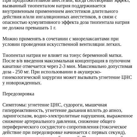
При продолжительной анестезии, когда снотворный эффект,
вызванный тиопенталом натрия поддерживается
внутривенным применением анестетиков длительного
действия и/или ингаляционных анестетиков, в связи с
опасностью кумулятивного эффекта доза тиопентала натрия
не должна превышать 1 г.
Можно применять в сочетании с миорелаксантами при
условии проведения искусственной вентиляции легких.
Тиопентал натрия не влияет на тонус беременной матки.
После в/в введения максимальная концентрация в пупочном
канатике отмечается через 2-3 мин. Максимально допустимая
доза - 250 мг. При использовании в акушерско-
гинекологической хирургии может вызывать угнетение ЦНС
у новорожденных.
Передозировка
Симптомы: угнетение ЦНС, судороги, мышечная
гиперреактивность, угнетение дыхания вплоть до апноэ,
ларингоспазм, водно-электролитные нарушения, выраженное
снижение артериального давления, снижение общего
периферического сосудистого сопротивления (токсическое
действие при передозировке начинается с первых секунд),