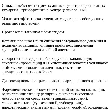
Снижает действие непрямых антикоагулянтов (производных
кумарина), гризеофульвина, контрацептивов, ГКС.
Усиливает эффект лекарственных средств, способствующих
развитию гипотермии.
Проявляет антагонизм с бемегридом.
Кетамин повышает риск снижения артериального давления и
подавления дыхания, удлиняет время восстановления
функций после выхода из общей анестезии.
Лекарственные средства, блокирующие канальцевую
секрецию (пробенецид) и Н1-гистаминоблокаторы усиливают
эффект; аминофиллин, аналептики, некоторые
антидепрессанты - ослабляют.
Диазоксид повышает риск снижения артериального давления.
Фармацевтически несовместим с антибиотиками (амикацин,
бензилпенициллин, цефапирин), анксиолитическими
лекарственными средствами (транквилизаторами),
миорелаксантами (суксаметоний, тубокурарин),
наркотическими анальгетиками (кодеин, морфин), эфедрином,