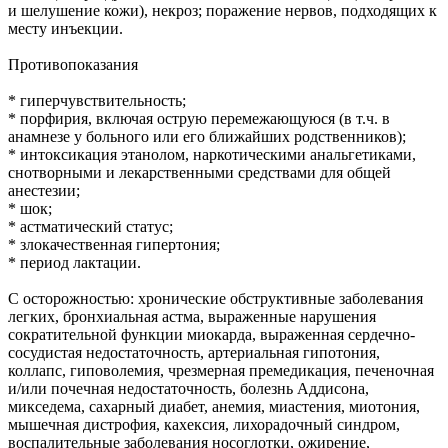
и шелушение кожи), некроз; поражение нервов, подходящих к
месту инъекции.
Противопоказания
* гиперчувствительность;
* порфирия, включая острую перемежающуюся (в т.ч. в
анамнезе у больного или его ближайших родственников);
* интоксикация этанолом, наркотическими анальгетиками,
снотворными и лекарственными средствами для общей
анестезии;
* шок;
* астматический статус;
* злокачественная гипертония;
* период лактации.
С осторожностью: хронические обструктивные заболевания
легких, бронхиальная астма, выраженные нарушения
сократительной функции миокарда, выраженная сердечно-
сосудистая недостаточность, артериальная гипотония,
коллапс, гиповолемия, чрезмерная премедикация, печеночная
и/или почечная недостаточность, болезнь Аддисона,
микседема, сахарный диабет, анемия, миастения, миотония,
мышечная дистрофия, кахексия, лихорадочный синдром,
воспалительные заболевания носоглотки, ожирение,