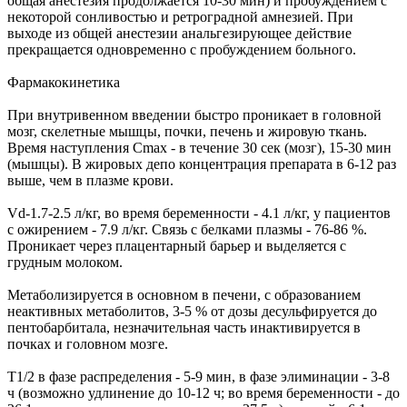
общая анестезия продолжается 10-30 мин) и пробуждением с
некоторой сонливостью и ретроградной амнезией. При
выходе из общей анестезии анальгезирующее действие
прекращается одновременно с пробуждением больного.
Фармакокинетика
При внутривенном введении быстро проникает в головной
мозг, скелетные мышцы, почки, печень и жировую ткань.
Время наступления Cmax - в течение 30 сек (мозг), 15-30 мин
(мышцы). В жировых депо концентрация препарата в 6-12 раз
выше, чем в плазме крови.
Vd-1.7-2.5 л/кг, во время беременности - 4.1 л/кг, у пациентов
с ожирением - 7.9 л/кг. Связь с белками плазмы - 76-86 %.
Проникает через плацентарный барьер и выделяется с
грудным молоком.
Метаболизируется в основном в печени, с образованием
неактивных метаболитов, 3-5 % от дозы десульфируется до
пентобарбитала, незначительная часть инактивируется в
почках и головном мозге.
T1/2 в фазе распределения - 5-9 мин, в фазе элиминации - 3-8
ч (возможно удлинение до 10-12 ч; во время беременности - до