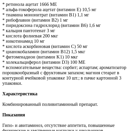
* ретинола ацетат 1666 МЕ
* альфа-токоферола ацетат (витамин E) 10,5 мг
* тиамина мононитрат (витамин B1) 1,1 мг
* рибофлавин (витамин B2) 1 мг
* пиридоксина гидрохлорид (витамин B6) 1,6 мг
* кальция пантотенат 3 мг
* кислота фолиевая 200 мкг
* никотинамид 10 мг
* кислота аскорбиновая (витамин C) 50 мг
* цианокобаламин (витамин B12) 1,5 мкг
* фитоменадион (витамин K1) 10 мкг
* холекальциферол (витамин D3) 100 МЕ
* вспомогательные вещества: сорбит; аспартам; ароматизатор
порошкообразный с фруктовым запахом; магния стеарат в
контурной ячейковой упаковке 10 шт.; в пачке картонной 3
упаковки.
Характеристика
Комбинированный поливитаминный препарат.
Показания
Гипо- и авитаминоз, отсутствие аппетита, повышенные
физические и умственные нагрузки у школьников,