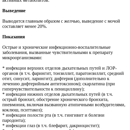
активных метаболитов.
Выведение
Выводится главным образом с желчью, выведение с мочой
составляет менее 20%.
Показания
Острые и хронические инфекционно-воспалительные
заболевания, вызванные чувствительными к препарату
микроорганизмами:
* инфекции верхних отделов дыхательных путей и ЛОР-
органов (в т.ч. фарингит, тонзиллит, паратонзиллит, средний
отит, синусит, ларингит); дифтерия (дополнительно к
лечению дифтерийным антитоксином); скарлатина (при
гиперчувствительности к пенициллину);
* инфекции нижних отделов дыхательных путей (в т.ч.
острый бронхит, обострение хронического бронхита,
пневмония, включая вызванную атипичными возбудителями,
коклюш, пситтакоз);
* инфекции полости рта (в т.ч. гингивит и болезни
пародонта);
* инфекции глаз (в т.ч. блефарит, дакриоцистит);