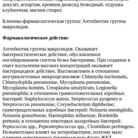
докузат, аспартам, кремния диоксид безводный, отдушка
клубничная, магния стеарат.
Клинико-фармакологическая группа: Антибиотик группы
макролидов.
Фармакологическое действи
е
Антибиотик группы макролидов. Оказывает
бактериостатическое действие, обусловленное
ингибированием синтеза белка бактериями. При создании в
очаге воспаления высоких концентраций оказывает
бактерицидное действие. Высокоактивен в отношении
внутриклеточных микроорганизмов: Chlamydia trachomatis,
Chlamydophila pneumoniae, Mycoplasma pneumoniae,
Mycoplasma hominis, Ureaplasma urealyticum, Legionella
pneumophila; в отношении грамположительных аэробных
бактерий: Staphylococcus aureus, Streptococcus pyogenes и
Streptococcus pneumoniae, Corynebacterium diphtheriae;
грамотрицательных аэробных бактерий: Neisseria meningitidis,
Neisseria gonorrhoeae, Haemophilus influenzae, Bordetella
pertussis; в отношении некоторых анаэробных бактерий:
Peptococcus spp., Peptostreptococcus spp., Clostridium perfringens.
Незначительно влияет на энтеробактерии, поэтому мало
изменяет естественную бактериальную флору ЖКТ.