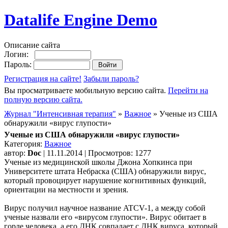
Datalife Engine Demo
Описание сайта
Логин:
Пароль:
Регистрация на сайте!
Забыли пароль?
Вы просматриваете мобильную версию сайта.
Перейти на
полную версию сайта.
Журнал "Интенсивная терапия"
»
Важное
» Ученые из США
обнаружили «вирус глупости»
Ученые из США обнаружили «вирус глупости»
Категория:
Важное
автор:
Doc
| 11.11.2014 | Просмотров: 1277
Ученые из медицинской школы Джона Хопкинса при
Университете штата Небраска (США) обнаружили вирус,
который провоцирует нарушение когнитивных функций,
ориентации на местности и зрения.
Вирус получил научное название ATCV-1, а между собой
ученые назвали его «вирусом глупости». Вирус обитает в
горле человека, а его ДНК совпадает с ДНК вируса, который