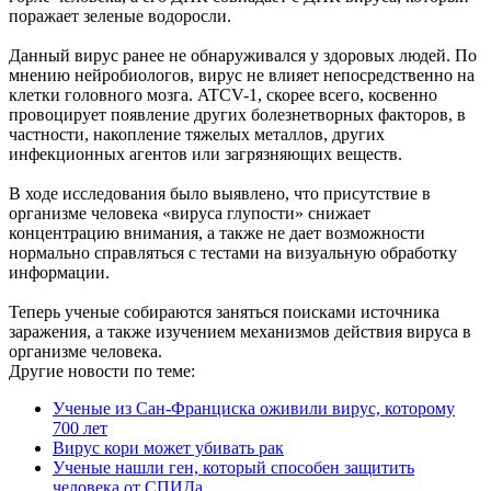
поражает зеленые водоросли.
Данный вирус ранее не обнаруживался у здоровых людей. По
мнению нейробиологов, вирус не влияет непосредственно на
клетки головного мозга. ATCV-1, скорее всего, косвенно
провоцирует появление других болезнетворных факторов, в
частности, накопление тяжелых металлов, других
инфекционных агентов или загрязняющих веществ.
В ходе исследования было выявлено, что присутствие в
организме человека «вируса глупости» снижает
концентрацию внимания, а также не дает возможности
нормально справляться с тестами на визуальную обработку
информации.
Теперь ученые собираются заняться поисками источника
заражения, а также изучением механизмов действия вируса в
организме человека.
Другие новости по теме:
Ученые из Сан-Франциска оживили вирус, которому
700 лет
Вирус кори может убивать рак
Ученые нашли ген, который способен защитить
человека от СПИДа