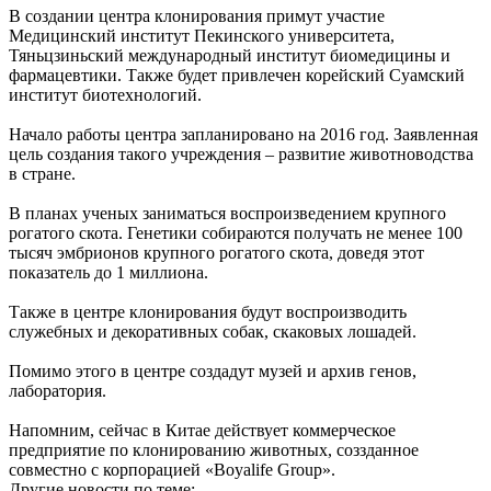
В создании центра клонирования примут участие
Медицинский институт Пекинского университета,
Тяньцзиньский международный институт биомедицины и
фармацевтики. Также будет привлечен корейский Суамский
институт биотехнологий.
Начало работы центра запланировано на 2016 год. Заявленная
цель создания такого учреждения – развитие животноводства
в стране.
В планах ученых заниматься воспроизведением крупного
рогатого скота. Генетики собираются получать не менее 100
тысяч эмбрионов крупного рогатого скота, доведя этот
показатель до 1 миллиона.
Также в центре клонирования будут воспроизводить
служебных и декоративных собак, скаковых лошадей.
Помимо этого в центре создадут музей и архив генов,
лаборатория.
Напомним, сейчас в Китае действует коммерческое
предприятие по клонированию животных, соззданное
совместно с корпорацией «Boyalife Group».
Другие новости по теме: