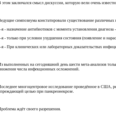
В этом заключался смысл дискуссии, которую вели очень известны
Ведущие симпозиума констатировали существование различных п
1-я - назначение антибиотиков с момента установления диагноза
2-я - только при условии ухудшения состояния (появление и н
3-я - При клинических или лабораторных доказательствах инфиц
Из выполненных на сегодняшний день шести мета-анализов тольк
снижения числа инфекционных осложнений.
Последнее многоцентровое исследование проведённое в США, рез
упреждающей целью при панкреонекрозе.
Проблема ждёт своего разрешения.