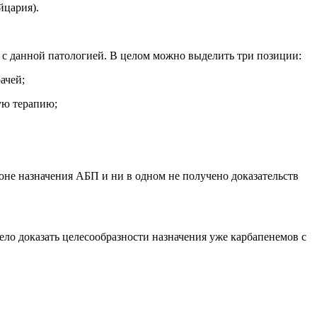
йцария).
с данной патологией. В целом можно выделить три позиции:
ачей;
ую терапию;
оне назначения АБП и ни в одном не получено доказательств
ло доказать целесообразности назначения уже карбапенемов с