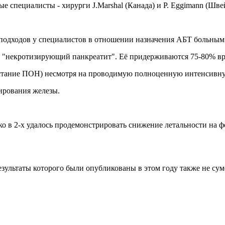
е специалисты - хирурги J.Marshal (Канада) и Р. Eggimann (Шве
одходов у специалистов в отношении назначения АБТ больным 
 - "некротизирующий панкреатит". Её придерживаются 75-80% вр
арастание ПОН) несмотря на проводимую полноценную интенсивн
ирования железы.
о в 2-х удалось продемонстрировать снижение летальности на ф
ультаты которого были опубликованы в этом году также не суме