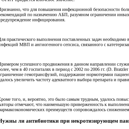
Признанно, что для повышения инфекционной безопасности бол
рекомендаций по назначению АБП, разумном ограничении инвази
предупреждение инфицирования.
Для практического выполнения поставленных задач необходимо
инфекций МВП и ангиогенного сепсиса, связанного с катетериз
Примером успешного продвижения в данном направлении служи
более, чем в 40 госпиталях в период с 2002 по 2006 гг. (D. Bra
ограничение гемотрансфузий, поддержание нормотермии пациент
удалось увеличить частоту адекватного выбора препарата и прави
Кроме того, и, вероятно, это было самым трудным, удалось повыс
Авторы отмечают, что наименьшую приверженность к выполнен
фармакоэкономических преимуществ сопровождалось снижением 
Нужны ли антибиотики при некротизирующем пан