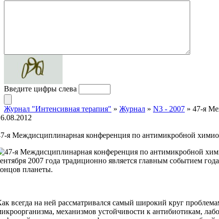
Введите цифры слева
Журнал "Интенсивная терапия"
»
Журнал
»
N3 - 2007
» 47-я М
16.08.2012
47-я Междисциплинарная конференция по антимикробной хими
сентября 2007 года традиционно является главным событием года
концов планеты.
Как всегда на ней рассматривался самый широкий круг проблем
микроорганизма, механизмов устойчивости к антибиотикам, лаб