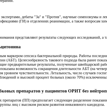
терапии.
экспертами, дебаты "За" и "Против", научные симпозиумы и ле
нфекциями (ГИ) в отделениях реанимации, а также вопросам хи
нимания представляют результаты следующих исследований, а т
ьцитонина
ным маркером сепсиса бактериальной природы. Работы последни
ии (АБТ). Целесообразность такового подхода была ранее пока
 предварительные результаты, полученные швейцарской рабочей
 показана возможность сокращения длительности АБТ (на четве
ким уровнем чувствительности. Летальность, число случаев го
наблюдений и высокий процент больных (около 70%) исключенных
бковых препаратов у пациентов ОРИТ без нейтро
 препаратов (ПП) предполагает следующее разделение показани
уппы лиц с высоким риском развития инвазивного кандидоза.