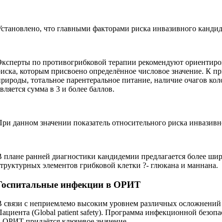
Установлено, что главными факторами риска инвазивного кандид
Эксперты по противогрибковой терапии рекомендуют ориентиров
риска, которым присвоено определённое числовое значение. К пр
природы, тотальное парентеральное питание, наличие очагов ко
вляется сумма в 3 и более баллов.
При данном значении показатель относительного риска инвазивно
В плане ранней диагностики кандидемии предлагается более шир
структурных элементов грибковой клетки ?- глюкана и маннана.
Госпитальные инфекции в ОРИТ
В связи с неприемлемо высоким уровнем различных осложнений 
Пациента (Global patient safety). Программа инфекционной безо
в ОРИТ придаётся ключевое значение.