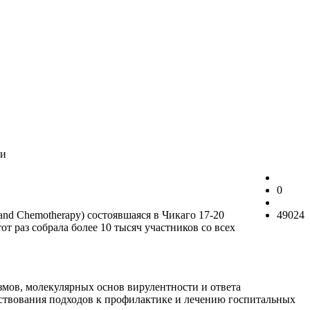
ии
0
s and Chemotherapy) состоявшаяся в Чикаго 17-20
49024
 раз собрала более 10 тысяч участников со всех
мов, молекулярных основ вирулентности и ответа
нствования подходов к профилактике и лечению госпитальных