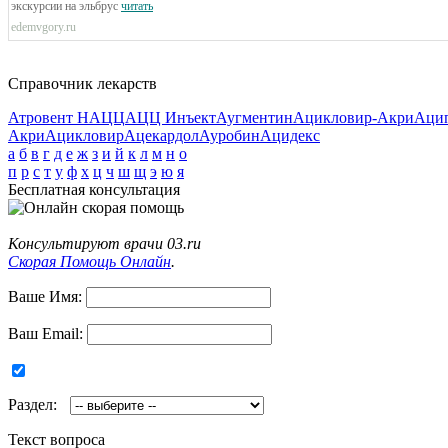
экскурсии на эльбрус
читать
edemvgory.ru
Справочник лекарств
Атровент Н
АЦЦ
АЦЦ Инъект
Аугментин
Ацикловир-Акри
Аци
Акри
Ацикловир
Ацекардол
Ауробин
Ацидекс
а
б
в
г
д
е
ж
з
и
й
к
л
м
н
о
п
р
с
т
у
ф
х
ц
ч
ш
щ
э
ю
я
Бесплатная консультация
Консультируют врачи 03.ru
Скорая Помощь Онлайн
.
Ваше Имя:
Ваш Email:
Раздел:
Текст вопроса