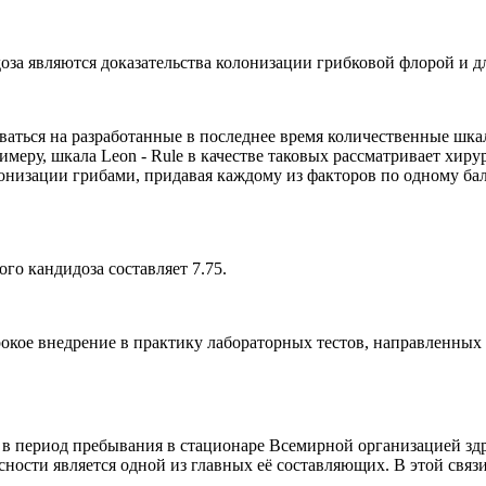
оза являются доказательства колонизации грибковой флорой и д
аться на разработанные в последнее время количественные шка
имеру, шкала Leon - Rule в качестве таковых рассматривает хир
лонизации грибами, придавая каждому из факторов по одному б
го кандидоза составляет 7.75.
окое внедрение в практику лабораторных тестов, направленных
в период пребывания в стационаре Всемирной организацией зд
пасности является одной из главных её составляющих. В этой св