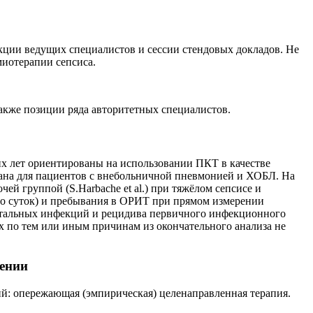
кции ведущих специалистов и сессии стендовых докладов. Не
миотерапии сепсиса.
акже позиции ряда авторитетных специалистов.
х лет ориентированы на использовании ПКТ в качестве
зана для пациентов с внебольничной пневмонией и ХОБЛ. На
 группой (S.Harbache et al.) при тяжёлом сепсисе и
ро суток) и пребывания в ОРИТ при прямом измерении
спитальных инфекций и рецидива первичного инфекционного
 по тем или иным причинам из окончательного анализа не
пении
й: опережающая (эмпирическая) целенаправленная терапия.