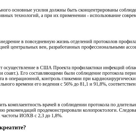
ьного основные усилия должны быть сконцентрированы соблюд
вных технологий, а при их применении - использование совре
 внедрение в повседневную жизнь отделений протоколов профи
ацией центральных вен, разработанных профессиональными ассо
т осуществление в США Проекта профилактики инфекций облас
tzler и соавт.). Его составляющими были соблюдение протокола 
а в операционной, контроль гликемии при кардиохирургических
льного времени его ведения с 56% до 81,1 и 91,8%, соответствен
ить комплаентность врачей в соблюдении протокола по длительнос
ию рекомендаций продемонстрировали колопроктологи. Следов
частоты ИОХВ с 2,3 до 1,8%.
креатите?