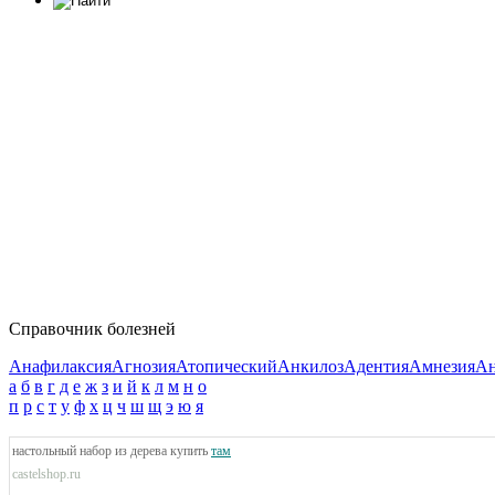
Справочник болезней
Анафилаксия
Агнозия
Атопический
Анкилоз
Адентия
Амнезия
Ан
а
б
в
г
д
е
ж
з
и
й
к
л
м
н
о
п
р
с
т
у
ф
х
ц
ч
ш
щ
э
ю
я
настольный набор из дерева купить
там
castelshop.ru