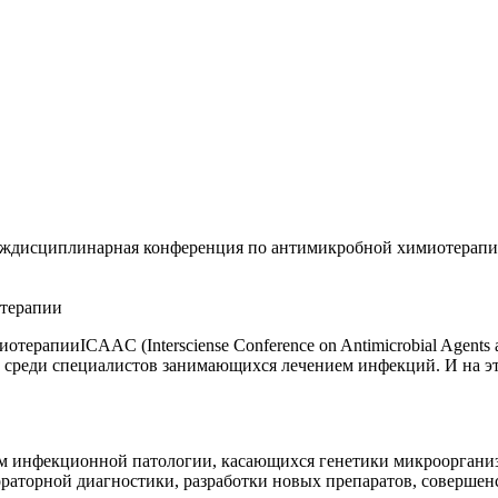
еждисциплинарная конференция по антимикробной химиотерап
отерапии
ICAAC (Intersciense Conference on Antimicrobial Agent
 среди специалистов занимающихся лечением инфекций. И на этот
ам инфекционной патологии, касающихся генетики микроорганиз
ораторной диагностики, разработки новых препаратов, соверше