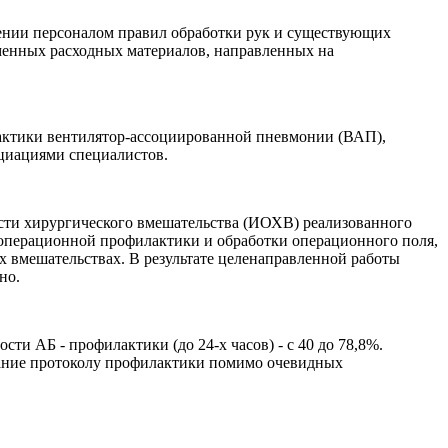
ении персоналом правил обработки рук и существующих
менных расходных материалов, направленных на
лактики вентилятор-ассоциированной пневмонии (ВАП),
циациями специалистов.
ти хирургического вмешательства (ИОХВ) реализованного
периоперационной профилактики и обработки операционного поля,
 вмешательствах. В результате целенаправленной работы
но.
ти АБ - профилактики (до 24-х часов) - с 40 до 78,8%.
ание протоколу профилактики помимо очевидных