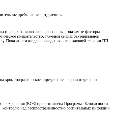
лительное пребывание в отделении.
лы (правила) , включающие основные, значимые факторы
ургическое вмешательство, тяжёлый сепсис бактериальной
аллу. Показанием же для проведения опережающей терапии ПП
 на хроматографическое определение в крови отдельных
равоохранения (ВОЗ) провозглашена Программа Безопасности
язи, контролю над распространённостью госпитальных инфекций