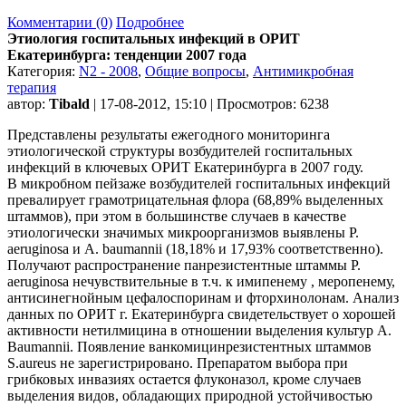
Комментарии (0)
Подробнее
Этиология госпитальных инфекций в ОРИТ
Екатеринбурга: тенденции 2007 года
Категория:
N2 - 2008
,
Общие вопросы
,
Антимикробная
терапия
автор:
Tibald
| 17-08-2012, 15:10 | Просмотров: 6238
Представлены результаты ежегодного мониторинга
этиологической структуры возбудителей госпитальных
инфекций в ключевых ОРИТ Екатеринбурга в 2007 году.
В микробном пейзаже возбудителей госпитальных инфекций
превалирует грамотрицательная флора (68,89% выделенных
штаммов), при этом в большинстве случаев в качестве
этиологически значимых микроорганизмов выявлены P.
aeruginosa и A. baumannii (18,18% и 17,93% соответственно).
Получают распространение панрезистентные штаммы P.
aeruginosa нечувствительные в т.ч. к имипенему , меропенему,
антисинегнойным цефалоспоринам и фторхинолонам. Анализ
данных по ОРИТ г. Екатеринбурга свидетельствует о хорошей
активности нетилмицина в отношении выделения культур A.
Baumannii. Появление ванкомицинрезистентных штаммов
S.aureus не зарегистрировано. Препаратом выбора при
грибковых инвазиях остается флуконазол, кроме случаев
выделения видов, обладающих природной устойчивостью