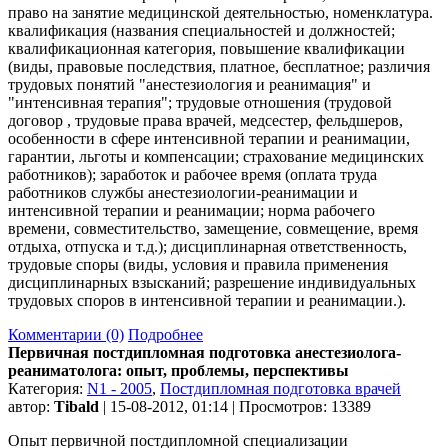
право на занятие медицинской деятельностью, номенклатура.
квалификация (названия специальностей и должностей;
квалификационная категория, повышение квалификации
(виды, правовые последствия, платное, бесплатное; различия
трудовых понятий "анестезиология и реанимация" и
"интенсивная терапия"; трудовые отношения (трудовой
договор , трудовые права врачей, медсестер, фельдшеров,
особенности в сфере интенсивной терапии и реанимации,
гарантии, льготы и компенсации; страхование медицинских
работников); заработок и рабочее время (оплата труда
работников службы анестезиологии-реанимации и
интенсивной терапии и реанимации; норма рабочего
времени, совместительство, замещение, совмещение, время
отдыха, отпуска и т.д.); дисциплинарная ответственность,
трудовые споры (виды, условия и правила применения
дисциплинарных взысканий; разрешение индивидуальных
трудовых споров в интенсивной терапии и реанимации.).
Комментарии (0)
Подробнее
Первичная постдипломная подготовка анестезиолога-
реаниматолога: опыт, проблемы, перспективы
Категория:
N1 - 2005
,
Постдипломная подготовка врачей
автор:
Tibald
| 15-08-2012, 01:14 | Просмотров: 13389
Опыт первичной постдипломной специализации