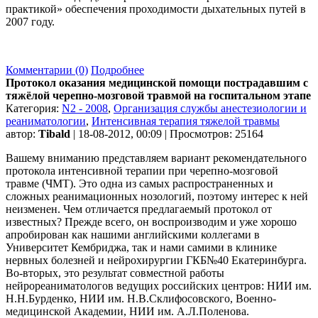
практикой» обеспечения проходимости дыхательных путей в
2007 году.
Комментарии (0)
Подробнее
Протокол оказания медицинской помощи пострадавшим с
тяжёлой черепно-мозговой травмой на госпитальном этапе
Категория:
N2 - 2008
,
Организация службы анестезиологии и
реаниматологии
,
Интенсивная терапия тяжелой травмы
автор:
Tibald
| 18-08-2012, 00:09 | Просмотров: 25164
Вашему вниманию представляем вариант рекомендательного
протокола интенсивной терапии при черепно-мозговой
травме (ЧМТ). Это одна из самых распространенных и
сложных реанимационных нозологий, поэтому интерес к ней
неизменен. Чем отличается предлагаемый протокол от
известных? Прежде всего, он воспроизводим и уже хорошо
апробирован как нашими английскими коллегами в
Университет Кембриджа, так и нами самими в клинике
нервных болезней и нейрохирургии ГКБ№40 Екатеринбурга.
Во-вторых, это результат совместной работы
нейрореаниматологов ведущих российских центров: НИИ им.
Н.Н.Бурденко, НИИ им. Н.В.Склифосовского, Военно-
медицинской Академии, НИИ им. А.Л.Поленова.