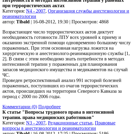
Потребность в методах интенсивной терапии у раненых
при террористических актах
Категория:
N4 - 2007
,
Организация службы анестезиологии и
реаниматологии
автор:
Tibald
| 16-08-2012, 19:30 | Просмотров: 4868
Возрастающее число террористических актов диктует
необходимость готовности ЛПУ всех уровней к приему и
оказанию экстренной помощи одновременно большому числу
пораженных. При этом основная нагрузка ложится на
хирургическую и анестезиолого-реанимационную службы [1,
2]. В связи с этим необходимо знать потребности в методах
интенсивной терапии у пораженных для планирования
запасов медицинского имущества и медикаментов на случай
ЧС.
Проведен ретроспективный анализ 991 историй болезней
пораженных, поступивших из очагов террористических
актов, происшедших на территории Северного Кавказа за
период с 2000 по 2006 годы.
Комментарии (0)
Подробнее
К статье "Вопросы трудового права в интенсивной
терапии. права медицинских работников"
Категория:
N3 - 2007
,
Редакционные статьи
,
Правовые
вопросы в анестезиологии и реаниматологии
автор:
Tibald
| 16-08-2012, 17:25 | Просмотров: 5186