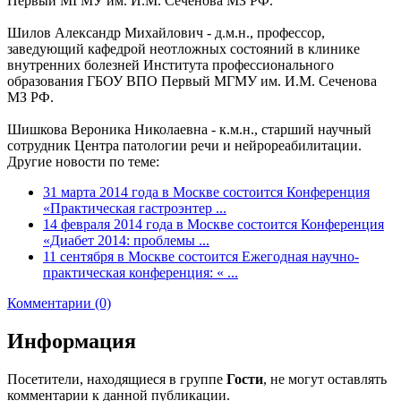
Первый МГМУ им. И.М. Сеченова МЗ РФ.
Шилов Александр Михайлович - д.м.н., профессор,
заведующий кафедрой неотложных состояний в клинике
внутренних болезней Института профессионального
образования ГБОУ ВПО Первый МГМУ им. И.М. Сеченова
МЗ РФ.
Шишкова Вероника Николаевна - к.м.н., старший научный
сотрудник Центра патологии речи и нейрореабилитации.
Другие новости по теме:
31 марта 2014 года в Москве состоится Конференция
«Практическая гастроэнтер ...
14 февраля 2014 года в Москве состоится Конференция
«Диабет 2014: проблемы ...
11 сентября в Москве состоится Ежегодная научно-
практическая конференция: « ...
Комментарии (0)
Информация
Посетители, находящиеся в группе
Гости
, не могут оставлять
комментарии к данной публикации.