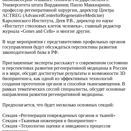
Университета штата Вирджиния; Паоло Маккиарини,
профессор регенеративной хирургии, директор Центра
ACTREG (AdvancedCenterforRegenerativeMedicine)
Каролинского Института, Деев Р.В., директор по науке
«Институт стволовых клеток человека», главный редактор
журнала «Genes and Cells» и многие другие.
В ходе мероприятия с представителями профильных органов
госуправления будут обсуждаться перспективы развития
законодательной базы в РФ.
Приглашенные эксперты расскажут о современном состоянии
и перспективах развития регенеративной медицины в России
и в мире, обсудят достигнутые результаты и возможности 3D
биопринтинга, как одной из эффективных технологий
создания прототипов органов и способов тканезамещения. В
рамках тематических сессий специалисты, обсудят основные
направления развития регенеративной медицины.
Предполагается, что будет несколько основных секций:
Секция «Регенерация поврежденных органов и тканей»
Секция «Тканевая инженерия и биопринтинг»
Секция «Технологии оценки и имиджинга процессов