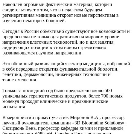
Накоплен огромный фактический материал, который
свидетельствует о том, что в недалеком будущем
регенеративная медицина откроет новые перспективы в
изучении некоторых болезней.
Сегодня в России объективно существуют все возможности и
предпосылки не только для развития на мировом уровне
направления клеточных технологий, но и для занятия
лидирующих позиций в этом новом стремительно
развивающемся научном направлении.
Это обширный развивающийся сектор медицины, вобравший
в себя передовые открытия фундаментальной биологии,
генетики, фармакологии, инженерных технологий и
тканезамещения.
Только за последний год было предложено около 500
уникальных терапевтических продуктов, более 700 новых
молекул проходят клинические и предклинические
испытания.
В мероприятии примут участие: Миронов В.А., профессор,
научный руководитель компании «3D Bioprinting Solutions»,
Сюэцзюнь Вэнь, профессор кафедры химии и прикладной
биоинженерии WilliamH. Goodwin Государственного