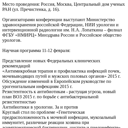
Место проведения: Россия, Москва, Центральный дом ученых
РАН (ул. Пречистенка, д. 16).
Организаторами конференции выступают Министерство
здравоохранения российской Федерации, НИИ урологии и
интервенционной радиологии им. Н.А. Лопаткина – филиал
ФГБУ «НМИРЦ» Минздрава России и Российское общество
урологов.
Научная программа 11-12 февраля:
Представление новых Федеральных клинических
рекомендаций
«Антимикробная терапия и профилактика инфекций почек,
мочевыводящих путей и мужских половых органов» 2015 г.
Обсуждение изменений в Европейском руководстве по
урогенитальным инфекциям 2015 г.
Резистентность к антибиотикам - растущая угроза, новый
план ВОЗ 2015 г. по борьбе с антибактериальной
резистентностью
Антибиотики в урологии. За и против
Круглый стол по проблеме «Генетическая
предрасположенность к мочевой инфекции, мукозальный
иммунитет, различные реакции хозяина при
асимптоматической бактериурии, цистите и пиелонефрите»