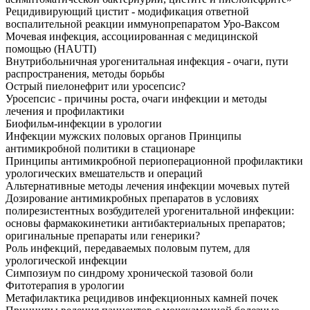
Рецидивирующий цистит - модификация ответной
воспалительной реакции иммунопрепаратом Уро-Ваксом
Мочевая инфекция, ассоциированная с медицинской
помощью (HAUTI)
Внутрибольничная урогенитальная инфекция - очаги, пути
распространения, методы борьбы
Острый пиелонефрит или уросепсис?
Уросепсис - причины роста, очаги инфекции и методы
лечения и профилактики
Биофильм-инфекции в урологии
Инфекции мужских половых органов Принципы
антимикробной политики в стационаре
Принципы антимикробной периоперационной профилактики
урологических вмешательств и операций
Альтернативные методы лечения инфекции мочевых путей
Дозирование антимикробных препаратов в условиях
полирезистентных возбудителей урогенитальной инфекции:
основы фармакокинетики антибактериальных препаратов;
оригинальные препараты или генерики?
Роль инфекций, передаваемых половым путем, для
урологической инфекции
Симпозиум по синдрому хронической тазовой боли
Фитотерапия в урологии
Метафилактика рецидивов инфекционных камней почек