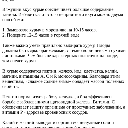
Вяжущий вкус хурме обеспечивает большое содержание
танина. Избавиться от этого неприятного вкуса можно двумя
способами:
1. Заморозьте хурму в морозилке на 10-15 часов.
2. Подерите 12-15 часов в горячей воде.
Также важно уметь правильно выбирать хурму. Плоды
должны быть ярко оранжевыми, с темно-коричневыми сухими
листочками. Чем больше характерных полосочек на плоде,
тем спелее хурма.
В хурме содержатся пектин, железо, йод, клетчатка, калий,
магний, витамины А, С и Р, моносохариды. Благодаря этим
веществам, «сладкое солнце зимы» обладает массой полезных
свойств.
Пектин нормализует работу желудка, а йод эффективен
борьбе с заболеваниями щитовидной железы. Витамин С
обеспечивает защиту организма от простудных заболеваний, а
витамин Р - здоровье кровеносных сосудов.
Калий и магний выводят из организма ненужные соли и
снижают риск возникновения камней в почках.