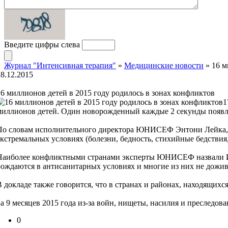
Введите цифры слева
Журнал "Интенсивная терапия"
»
Медицинские новости
» 16 м
18.12.2015
16 миллионов детей в 2015 году родилось в зонах конфликтов
1
миллионов детей. Один новорожденный каждые 2 секунды появля
По словам исполнительного директора ЮНИСЕФ Энтони Лейка, 
экстремальных условиях (болезни, бедность, стихийные бедстви
Наиболее конфликтными странами эксперты ЮНИСЕФ назвали Ира
рождаются в антисанитарных условиях и многие из них не дожив
В докладе также говорится, что в странах и районах, находящих
За 9 месяцев 2015 года из-за войн, нищеты, насилия и преследова
0