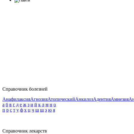
Справочник болезней
Анафилаксия
Агнозия
Атопический
Анкилоз
Адентия
Амнезия
Ан
а
б
в
г
д
е
ж
з
и
й
к
л
м
н
о
п
р
с
т
у
ф
х
ц
ч
ш
щ
э
ю
я
Справочник лекарств