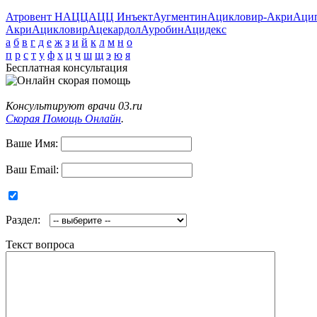
Атровент Н
АЦЦ
АЦЦ Инъект
Аугментин
Ацикловир-Акри
Аци
Акри
Ацикловир
Ацекардол
Ауробин
Ацидекс
а
б
в
г
д
е
ж
з
и
й
к
л
м
н
о
п
р
с
т
у
ф
х
ц
ч
ш
щ
э
ю
я
Бесплатная консультация
Консультируют врачи 03.ru
Скорая Помощь Онлайн
.
Ваше Имя:
Ваш Email:
Раздел:
Текст вопроса