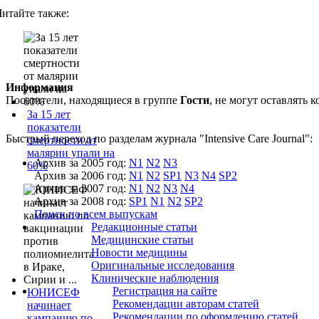
Читайте также:
Информация
Посетители, находящиеся в группе
Гости
, не могут оставлять
За 15 лет
показатели
Быстрый переход по разделам журнала "Intensive Care Journal":
смертности от
малярии упали на
Архив за 2005 год:
N1
N2
N3
60%
Архив за 2006 год:
N1
N2
SP1
N3
N4
SP2
Архив за 2007 год:
N1
N2
N3
N4
Архив за 2008 год:
SP1
N1
N2
SP2
Поиск по всем выпускам
Редакционные статьи
Медицинские статьи
Новости медицины
Оригинальные исследования
Клинические наблюдения
Регистрация на сайте
ЮНИСЕФ
Рекомендации авторам статей
начинает
Рекомендации по оформлению статей
кампанию по