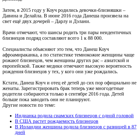
Затем, в 2015 году у Коуч родились девочки-близняшки –
Давина и Делайла. В июне 2016 года Данеша произвела на
свет ещё двух дочерей – Дарлу и Дэлани.
Врачи отмечают, что шансы родить три пары неидентичных
близнецов подряд составляют всего 1 к 88 000.
Специалисты объясняют это тем, что Данеш Коуч
афроамираканка, а по статистике темнокожие женщины чаще
рожают близнецов, чем женщины других рас – азиатской и
европейской. Также медики отмечают высокую вероятность
рождения близнецов у тех, у кого они уже рождались.
Кстати, Данеш Коуч и отец её детей до сих пор официально не
женаты. Зарегистрировать брак теперь уже многодетные
родители собираются только в сентябре 2016 года. Детей
больше пока заводить они не планируют.
Другие новости по теме:
Индианка родила сиамских близнецов с одной головой
В США растет рождаемость близнецов
В Ирландии женщина родила близнецов с разницей в 87
дней