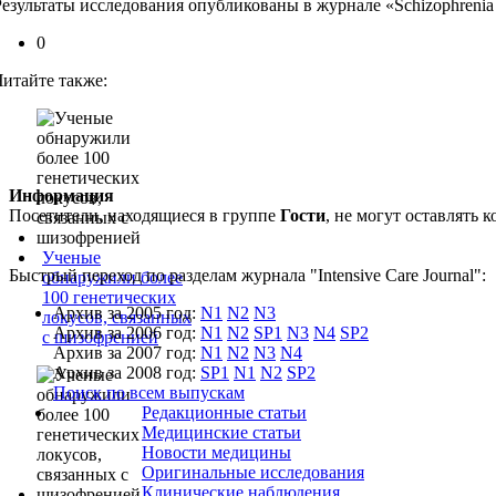
Результаты исследования опубликованы в журнале «Schizophrenia 
0
Читайте также:
Информация
Посетители, находящиеся в группе
Гости
, не могут оставлять
Ученые
Быстрый переход по разделам журнала "Intensive Care Journal":
обнаружили более
100 генетических
Архив за 2005 год:
N1
N2
N3
локусов, связанных
Архив за 2006 год:
N1
N2
SP1
N3
N4
SP2
с шизофренией
Архив за 2007 год:
N1
N2
N3
N4
Архив за 2008 год:
SP1
N1
N2
SP2
Поиск по всем выпускам
Редакционные статьи
Медицинские статьи
Новости медицины
Оригинальные исследования
Клинические наблюдения