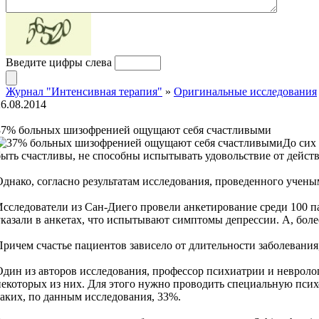
Введите цифры слева
Журнал "Интенсивная терапия"
»
Оригинальные исследования
26.08.2014
37% больных шизофренией ощущают себя счастливыми
До сих
быть счастливы, не способны испытывать удовольствие от дейст
Однако, согласно результатам исследования, проведенного уче
Исследователи из Сан-Диего провели анкетирование среди 100 па
указали в анкетах, что испытывают симптомы депрессии. А, бол
Причем счастье пациентов зависело от длительности заболевания
Один из авторов исследования, профессор психиатрии и невроло
некоторых из них. Для этого нужно проводить специальную психол
таких, по данным исследования, 33%.