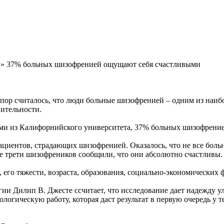
» 37% больных шизофренией ощущают себя счастливыми
 пор считалось, что люди больные шизофренией – одним из наиб
вительности.
ными из Калифорнийского университета, 37% больных шизофрени
циентов, страдающих шизофренией. Оказалось, что не все больн
ее трети шизофреников сообщили, что они абсолютно счастливы.
, его тяжести, возраста, образования, социально-экономических
гии Дилип В. Джесте ссчитает, что исследование дает надежду 
огическую работу, которая даст результат в первую очередь у те