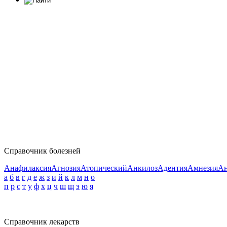
Справочник болезней
Анафилаксия
Агнозия
Атопический
Анкилоз
Адентия
Амнезия
Ан
а
б
в
г
д
е
ж
з
и
й
к
л
м
н
о
п
р
с
т
у
ф
х
ц
ч
ш
щ
э
ю
я
Справочник лекарств