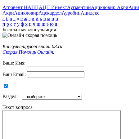
Атровент Н
АЦЦ
АЦЦ Инъект
Аугментин
Ацикловир-Акри
Аци
Акри
Ацикловир
Ацекардол
Ауробин
Ацидекс
а
б
в
г
д
е
ж
з
и
й
к
л
м
н
о
п
р
с
т
у
ф
х
ц
ч
ш
щ
э
ю
я
Бесплатная консультация
Консультируют врачи 03.ru
Скорая Помощь Онлайн
.
Ваше Имя:
Ваш Email:
Раздел:
Текст вопроса