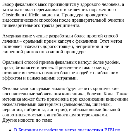
Забор фекальных масс производится у здорового человека, а
затем материал пересаживают в кишечник пораженного
Clostridium difficile пациента. Процедура проводится
эндоскопическим способом после предварительной очистки
пищеварительного тракта реципиента.
Американские ученые разработали более простой способ
лечения – оральный прием капсул с фекалиями. Этот метод
позволяет избежать дорогостоящей, неприятной и не
лишенной рисков инвазивной процедуре.
Оральный способ приема фекальных капсул более удобен,
прост, безопасен и дешев. Применение такого метода
позволит вылечить намного больше людей с наибольшим
эффектом и наименьшими затратами.
Фекальными капсулами можно будет лечить хронические
воспалительные заболевания кишечника, болезнь Кона. Также
методика может быть применена при колонизации кишечника
нежелательными бактериями (сальмонеллы, шигеллы,
иерсинии, вибрионы, листерия), и обладающими большой
сопротивляемостью к антибиотикам энтерококками.
Другие новости по теме:
В Британии разработали метод диагностики ВПЧ по