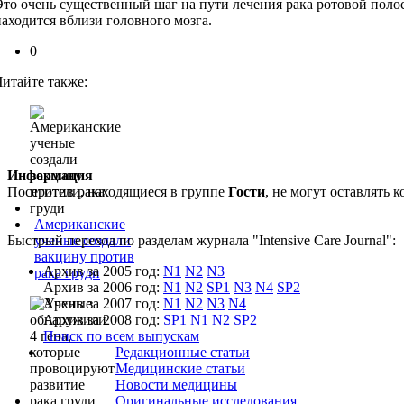
Это очень существенный шаг на пути лечения рака ротовой полос
находится вблизи головного мозга.
0
Читайте также:
Информация
Посетители, находящиеся в группе
Гости
, не могут оставлять
Американские
Быстрый переход по разделам журнала "Intensive Care Journal":
ученые создали
вакцину против
Архив за 2005 год:
N1
N2
N3
рака груди
Архив за 2006 год:
N1
N2
SP1
N3
N4
SP2
Архив за 2007 год:
N1
N2
N3
N4
Архив за 2008 год:
SP1
N1
N2
SP2
Поиск по всем выпускам
Редакционные статьи
Медицинские статьи
Новости медицины
Оригинальные исследования