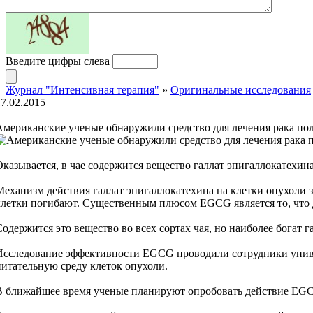
Введите цифры слева
Журнал "Интенсивная терапия"
»
Оригинальные исследования
17.02.2015
Американские ученые обнаружили средство для лечения рака пол
Оказывается, в чае содержится вещество галлат эпигаллокатехин
Механизм действия галлат эпигаллокатехина на клетки опухоли з
клетки погибают. Существенным плюсом EGCG является то, что д
Содержится это вещество во всех сортах чая, но наиболее богат 
Исследование эффективности EGCG проводили сотрудники универ
питательную среду клеток опухоли.
В ближайшее время ученые планируют опробовать действие EGCG