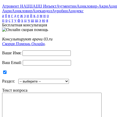
Атровент Н
АЦЦ
АЦЦ Инъект
Аугментин
Ацикловир-Акри
Аци
Акри
Ацикловир
Ацекардол
Ауробин
Ацидекс
а
б
в
г
д
е
ж
з
и
й
к
л
м
н
о
п
р
с
т
у
ф
х
ц
ч
ш
щ
э
ю
я
Бесплатная консультация
Консультируют врачи 03.ru
Скорая Помощь Онлайн
.
Ваше Имя:
Ваш Email:
Раздел:
Текст вопроса