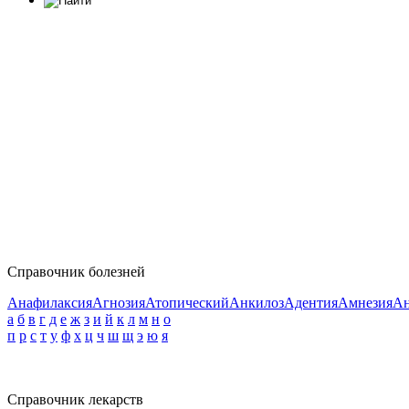
Справочник болезней
Анафилаксия
Агнозия
Атопический
Анкилоз
Адентия
Амнезия
Ан
а
б
в
г
д
е
ж
з
и
й
к
л
м
н
о
п
р
с
т
у
ф
х
ц
ч
ш
щ
э
ю
я
Справочник лекарств