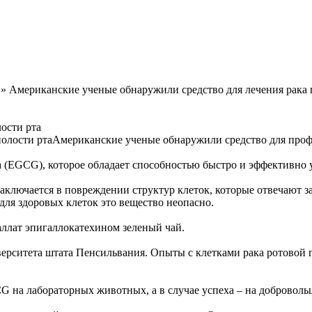
» Американские ученые обнаружили средство для лечения рака 
ости рта
Американские ученые обнаружили средство для профи
а (EGCG), которое обладает способностью быстро и эффективно 
аключается в повреждении структур клеток, которые отвечают за
ля здоровых клеток это вещество неопасно.
галлат эпигаллокатехином зеленый чай.
ситета штата Пенсильвания. Опыты с клетками рака ротовой п
 на лабораторных животных, а в случае успеха – на доброволь