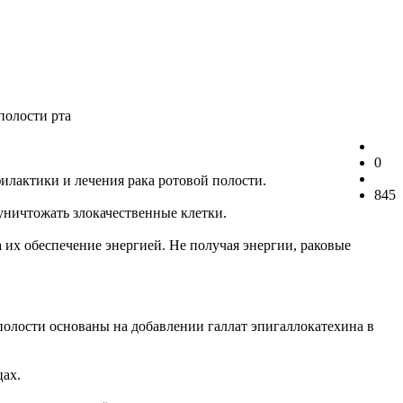
полости рта
0
лактики и лечения рака ротовой полости.
845
уничтожать злокачественные клетки.
 их обеспечение энергией. Не получая энергии, раковые
олости основаны на добавлении галлат эпигаллокатехина в
цах.