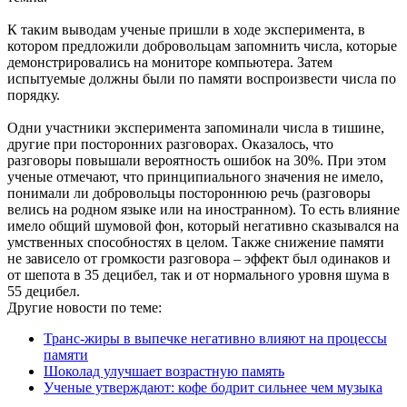
К таким выводам ученые пришли в ходе эксперимента, в
котором предложили добровольцам запомнить числа, которые
демонстрировались на мониторе компьютера. Затем
испытуемые должны были по памяти воспроизвести числа по
порядку.
Одни участники эксперимента запоминали числа в тишине,
другие при посторонних разговорах. Оказалось, что
разговоры повышали вероятность ошибок на 30%. При этом
ученые отмечают, что принципиального значения не имело,
понимали ли добровольцы постороннюю речь (разговоры
велись на родном языке или на иностранном). То есть влияние
имело общий шумовой фон, который негативно сказывался на
умственных способностях в целом. Также снижение памяти
не зависело от громкости разговора – эффект был одинаков и
от шепота в 35 децибел, так и от нормального уровня шума в
55 децибел.
Другие новости по теме:
Транс-жиры в выпечке негативно влияют на процессы
памяти
Шоколад улучшает возрастную память
Ученые утверждают: кофе бодрит сильнее чем музыка