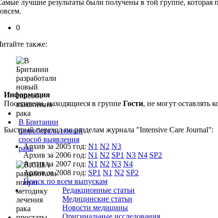
Самые лучшие результаты были получены в той группе, которая 
совсем.
0
Читайте также:
Информация
Посетители, находящиеся в группе
Гости
, не могут оставлять
В Британии
Быстрый переход по разделам журнала "Intensive Care Journal":
разработали новый
способ выявления
Архив за 2005 год:
N1
N2
N3
рака
Архив за 2006 год:
N1
N2
SP1
N3
N4
SP2
Архив за 2007 год:
N1
N2
N3
N4
Архив за 2008 год:
SP1
N1
N2
SP2
Поиск по всем выпускам
Редакционные статьи
Медицинские статьи
Новости медицины
Оригинальные исследования