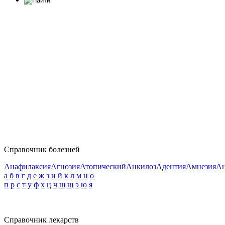
Справочник болезней
Анафилаксия
Агнозия
Атопический
Анкилоз
Адентия
Амнезия
Ан
а
б
в
г
д
е
ж
з
и
й
к
л
м
н
о
п
р
с
т
у
ф
х
ц
ч
ш
щ
э
ю
я
Справочник лекарств