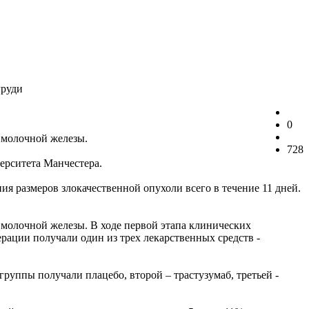
груди
0
 молочной железы.
728
ерситета Манчестера.
я размеров злокачественной опухоли всего в течение 11 дней.
молочной железы. В ходе первой этапа клинических
рации получали один из трех лекарственных средств -
руппы получали плацебо, второй – трастузумаб, третьей -