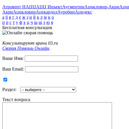
Атровент Н
АЦЦ
АЦЦ Инъект
Аугментин
Ацикловир-Акри
Аци
Акри
Ацикловир
Ацекардол
Ауробин
Ацидекс
а
б
в
г
д
е
ж
з
и
й
к
л
м
н
о
п
р
с
т
у
ф
х
ц
ч
ш
щ
э
ю
я
Бесплатная консультация
Консультируют врачи 03.ru
Скорая Помощь Онлайн
.
Ваше Имя:
Ваш Email:
Раздел:
Текст вопроса