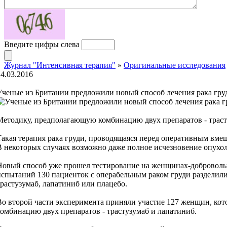
Введите цифры слева
Журнал "Интенсивная терапия"
»
Оригинальные исследования
14.03.2016
Ученые из Британии предложили новый способ лечения рака гру
Методику, предполагающую комбинацию двух препаратов - трасту
Такая терапия рака груди, проводящаяся перед оперативным вмеш
В некоторых случаях возможно даже полное исчезновение опухол
Новый способ уже прошел тестирование на женщинах-добровольц
испытаний 130 пациенток с операбельным раком груди разделили 
трастузумаб, лапатиниб или плацебо.
Во второй части эксперимента приняли участие 127 женщин, кото
комбинацию двух препаратов - трастузумаб и лапатиниб.