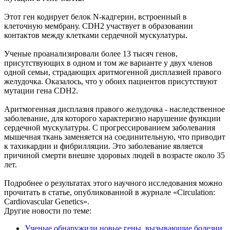
Этот ген кодирует белок N-кадгерин, встроенный в
клеточную мембрану. CDH2 участвует в образовании
контактов между клетками сердечной мускулатуры.
Ученые проанализировали более 13 тысяч генов,
присутствующих в одном и том же варианте у двух членов
одной семьи, страдающих аритмогенной дисплазией правого
желудочка. Оказалось, что у обоих пациентов присутствуют
мутации гена CDH2.
Аритмогенная дисплазия правого желудочка - наследственное
заболевание, для которого характеризно нарушение функции
сердечной мускулатуры. С прогрессированием заболевания
мышечная ткань заменяется на соединительную, что приводит
к тахикардии и фибрилляции. Это заболевание является
причиной смерти внешне здоровых людей в возрасте около 35
лет.
Подробнее о результатах этого научного исследования можно
прочитать в статье, опубликованной в журнале «Circulation:
Cardiovascular Genetics».
Другие новости по теме:
Ученые обнаружили новые гены, вызывающие болезни