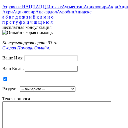
Атровент Н
АЦЦ
АЦЦ Инъект
Аугментин
Ацикловир-Акри
Аци
Акри
Ацикловир
Ацекардол
Ауробин
Ацидекс
а
б
в
г
д
е
ж
з
и
й
к
л
м
н
о
п
р
с
т
у
ф
х
ц
ч
ш
щ
э
ю
я
Бесплатная консультация
Консультируют врачи 03.ru
Скорая Помощь Онлайн
.
Ваше Имя:
Ваш Email:
Раздел:
Текст вопроса