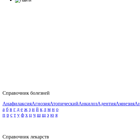
Справочник болезней
Анафилаксия
Агнозия
Атопический
Анкилоз
Адентия
Амнезия
Ан
а
б
в
г
д
е
ж
з
и
й
к
л
м
н
о
п
р
с
т
у
ф
х
ц
ч
ш
щ
э
ю
я
Справочник лекарств