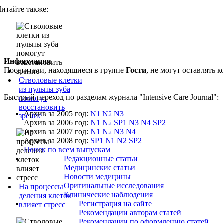
Читайте также:
Информация
Посетители, находящиеся в группе
Гости
, не могут оставлять
Стволовые клетки
из пульпы зуба
Быстрый переход по разделам журнала "Intensive Care Journal":
помогут
восстановить
Архив за 2005 год:
N1
N2
N3
зрение
Архив за 2006 год:
N1
N2
SP1
N3
N4
SP2
Архив за 2007 год:
N1
N2
N3
N4
Архив за 2008 год:
SP1
N1
N2
SP2
Поиск по всем выпускам
Редакционные статьи
Медицинские статьи
Новости медицины
Оригинальные исследования
На процессы
Клинические наблюдения
деления клеток
Регистрация на сайте
влияет стресс
Рекомендации авторам статей
Рекомендации по оформлению статей