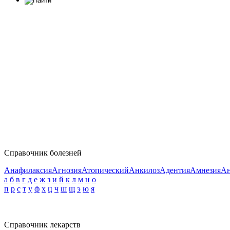
Справочник болезней
Анафилаксия
Агнозия
Атопический
Анкилоз
Адентия
Амнезия
Ан
а
б
в
г
д
е
ж
з
и
й
к
л
м
н
о
п
р
с
т
у
ф
х
ц
ч
ш
щ
э
ю
я
Справочник лекарств