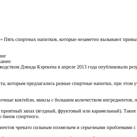
» Пять спиртных напитков, которые незаметно вызывают прив
ние
ством Дэвида Кэрекена в апреле 2013 года опубликовали резул
ста, которым предлагались разные спиртные напитки, при этом 
аночные коктейли, миксы с большим количеством ингредиентов, 
приятный запах (ягодный, фруктовый или карамельный). Такие 
ко банок спиртного.
иентов чревато сильным похмельем и серьезными проблемами с