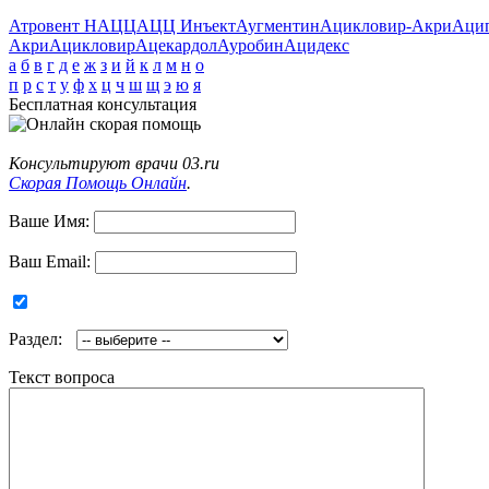
Атровент Н
АЦЦ
АЦЦ Инъект
Аугментин
Ацикловир-Акри
Аци
Акри
Ацикловир
Ацекардол
Ауробин
Ацидекс
а
б
в
г
д
е
ж
з
и
й
к
л
м
н
о
п
р
с
т
у
ф
х
ц
ч
ш
щ
э
ю
я
Бесплатная консультация
Консультируют врачи 03.ru
Скорая Помощь Онлайн
.
Ваше Имя:
Ваш Email:
Раздел:
Текст вопроса