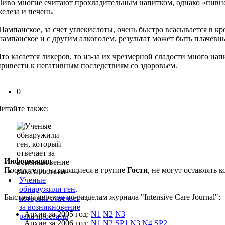
Пиво многие считают прохладительным напитком, однако «пивной
железа и печень.
Шампанское, за счет углекислоты, очень быстро всасывается в к
шампанское и с другим алкоголем, результат может быть плачевн
Что касается ликеров, то из-за их чрезмерной сладости много н
привести к негативным последствиям со здоровьем.
0
Читайте также:
Информация
Посетители, находящиеся в группе
Гости
, не могут оставлять
Ученые
обнаружили ген,
Быстрый переход по разделам журнала "Intensive Care Journal":
который отвечает
за возникновение
Архив за 2005 год:
N1
N2
N3
рака простаты
Архив за 2006 год:
N1
N2
SP1
N3
N4
SP2