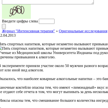
Введите цифры слева
Журнал "Интенсивная терапия"
»
Оригинальные исследования
22.04.2013
Пять спиртных напитков, которые незаметно вызывают привыка
Ученые из Медицинской школы Университета Индианы под руковод
причины привыкания к алкоголю.
В эксперименте приняли участие около 50 мужчин разного возра
тот или иной вид алкоголя.
Оказалось, что наиболее коварные алкогольные напитки – это б
Баночные коктейли опасны тем, что имеют «лимонадный» вкус и 
не отдают себе отчета в том, что могут выпивать за день несколь
Миксы опасны тем, что смешивание большого количества ингред