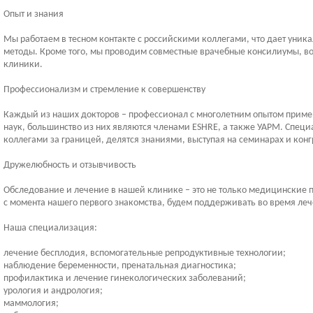
Опыт и знания
Мы работаем в тесном контакте с российскими коллегами, что дает уни
методы. Кроме того, мы проводим совместные врачебные консилиумы, в
клиники.
Профессионализм и стремление к совершенству
Каждый из наших докторов – профессионал с многолетним опытом приме
наук, большинство из них являются членами ESHRE, а также УАРМ. Спец
коллегами за границей, делятся знаниями, выступая на семинарах и конг
Дружелюбность и отзывчивость
Обследование и лечение в нашей клинике – это не только медицинские 
с момента нашего первого знакомства, будем поддерживать во время ле
Наша специализация:
лечение бесплодия, вспомогательные репродуктивные технологии;
наблюдение беременности, пренатальная диагностика;
профилактика и лечение гинекологических заболеваний;
урология и андрология;
маммология;