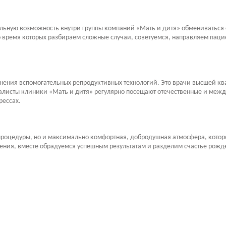
кальную возможность внутри группы компаний «Мать и дитя» обмениваться
о время которых разбираем сложные случаи, советуемся, направляем пац
нения вспомогательных репродуктивных технологий. Это врачи высшей к
иалисты клиники «Мать и дитя» регулярно посещают отечественные и ме
рессах.
процедуры, но и максимально комфортная, добродушная атмосфера, котор
чения, вместе обрадуемся успешным результатам и разделим счастье рож