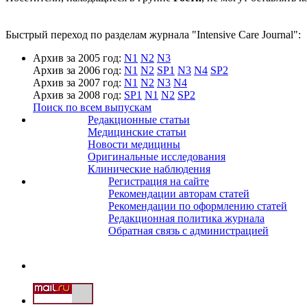
Быстрый переход по разделам журнала "Intensive Care Journal":
Архив за 2005 год:
N1
N2
N3
Архив за 2006 год:
N1
N2
SP1
N3
N4
SP2
Архив за 2007 год:
N1
N2
N3
N4
Архив за 2008 год:
SP1
N1
N2
SP2
Поиск по всем выпускам
Редакционные статьи
Медицинские статьи
Новости медицины
Оригинальные исследования
Клинические наблюдения
Регистрация на сайте
Рекомендации авторам статей
Рекомендации по оформлению статей
Редакционная политика журнала
Обратная связь с администрацией