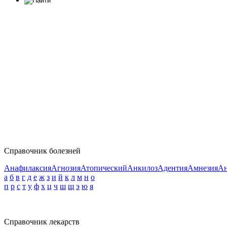
Справочник болезней
Анафилаксия
Агнозия
Атопический
Анкилоз
Адентия
Амнезия
Ан
а
б
в
г
д
е
ж
з
и
й
к
л
м
н
о
п
р
с
т
у
ф
х
ц
ч
ш
щ
э
ю
я
Справочник лекарств