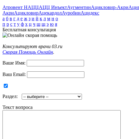
Атровент Н
АЦЦ
АЦЦ Инъект
Аугментин
Ацикловир-Акри
Аци
Акри
Ацикловир
Ацекардол
Ауробин
Ацидекс
а
б
в
г
д
е
ж
з
и
й
к
л
м
н
о
п
р
с
т
у
ф
х
ц
ч
ш
щ
э
ю
я
Бесплатная консультация
Консультируют врачи 03.ru
Скорая Помощь Онлайн
.
Ваше Имя:
Ваш Email:
Раздел:
Текст вопроса