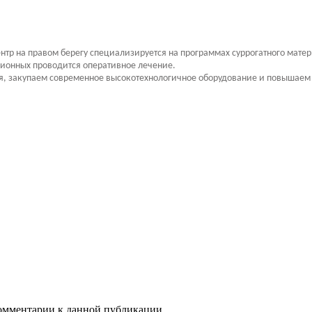
Центр на правом берегу специализируется на программах суррогатного мат
ационных проводится оперативное лечение.
я, закупаем современное высокотехнологичное оборудование и повышаем
 комментарии к данной публикации.