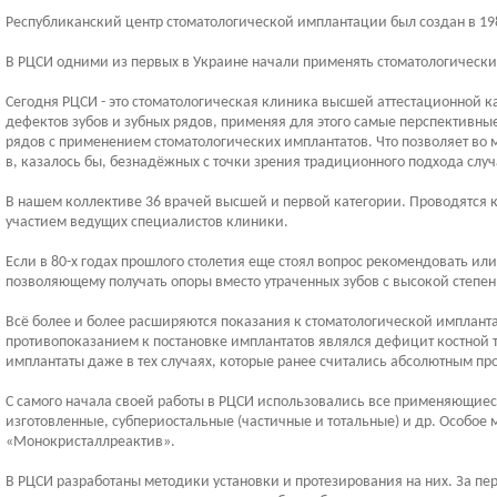
Республиканский центр стоматологической имплантации был создан в 19
В РЦСИ одними из первых в Украине начали применять стоматологически
Сегодня РЦСИ - это стоматологическая клиника высшей аттестационной к
дефектов зубов и зубных рядов, применяя для этого самые перспективн
рядов с применением стоматологических имплантатов. Что позволяет во 
в, казалось бы, безнадёжных с точки зрения традиционного подхода случ
В нашем коллективе 36 врачей высшей и первой категории. Проводятся 
участием ведущих специалистов клиники.
Если в 80-х годах прошлого столетия еще стоял вопрос рекомендовать ил
позволяющему получать опоры вместо утраченных зубов с высокой степе
Всё более и более расширяются показания к стоматологической импланта
противопоказанием к постановке имплантатов являлся дефицит костной т
имплантаты даже в тех случаях, которые ранее считались абсолютным п
С самого начала своей работы в РЦСИ использовались все применяющиес
изготовленные, субпериостальные (частичные и тотальные) и др. Особое
«Монокристаллреактив».
В РЦСИ разработаны методики установки и протезирования на них. За пе