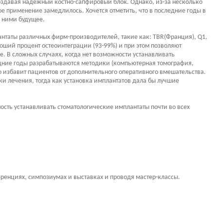
оздавая надежный костно-сапфировый блок. Однако, из-за несколько
ое применение замедлилось. Хочется отметить, что в последние годы в
а ними будущее.
таты различных фирм-производителей, такие как: TBR(Франция), Q1,
роший процент остеоинтеграции (93-99%) и при этом позволяют
. В сложных случаях, когда нет возможности устанавливать
ледние годы разрабатываются методики (компьютерная томография,
о избавит пациентов от дополнительного оперативного вмешательства.
и лечения, тогда как установка имплантатов дала бы лучшие
сть устанавливать стоматологические имплантаты почти во всех
ренциях, симпозиумах и выставках и проводя мастер-классы.