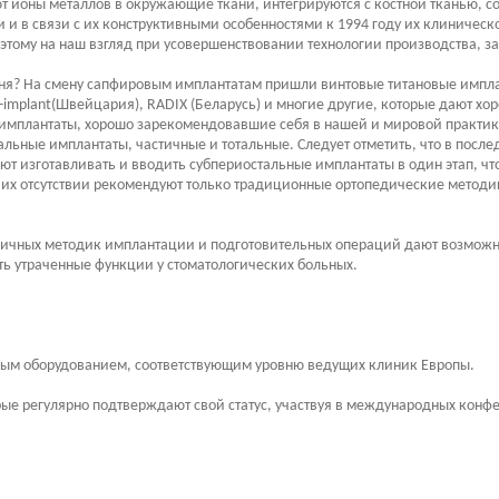
 ионы металлов в окружающие ткани, интегрируются с костной тканью, с
 и в связи с их конструктивными особенностями к 1994 году их клиническ
поэтому на наш взгляд при усовершенствовании технологии производства, з
я? На смену сапфировым имплантатам пришли винтовые титановые имплан
U-implant(Швейцария), RADIX (Беларусь) и многие другие, которые дают хо
имплантаты, хорошо зарекомендовавшие себя в нашей и мировой практике
льные имплантаты, частичные и тотальные. Следует отметить, что в пос
т изготавливать и вводить субпериостальные имплантаты в один этап, чт
 их отсутствии рекомендуют только традиционные ортопедические методик
ичных методик имплантации и подготовительных операций дают возможно
ть утраченные функции у стоматологических больных.
ным оборудованием, соответствующим уровню ведущих клиник Европы.
ые регулярно подтверждают свой статус, участвуя в международных конфе