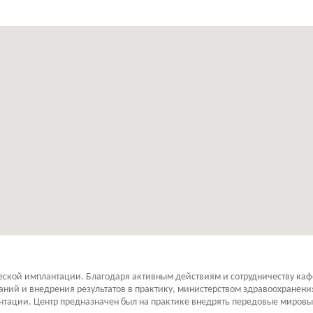
гической имплантации. Благодаря активным действиям и сотрудничеству к
ий и внедрения результатов в практику, министерством здравоохранения У
антации. Центр предназначен был на практике внедрять передовые миров