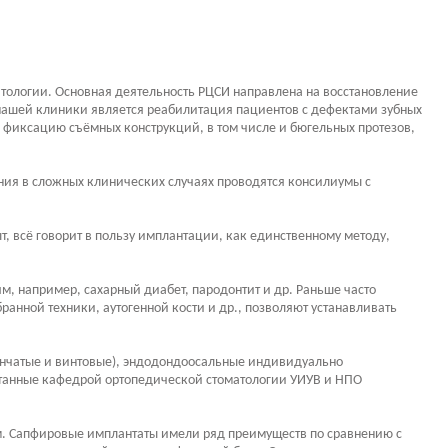
атологии. Основная деятельность РЦСИ направлена на восстановление
 нашей клиники является реабилитация пациентов с дефектами зубных
ю фиксацию съёмных конструкций, в том числе и бюгельных протезов,
ния в сложных клинических случаях проводятся консилиумы с
т, всё говорит в пользу имплантации, как единственному методу,
м, например, сахарный диабет, пародонтит и др. Раньше часто
анной техники, аутогенной кости и др., позволяют устанавливать
тинчатые и винтовые), эндодондоосальные индивидуально
аботанные кафедрой ортопедической стоматологии УИУВ и НПО
ам. Сапфировые имплантаты имели ряд преимуществ по сравнению с