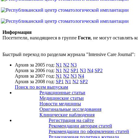
Информация
Посетители, находящиеся в группе
Гости
, не могут оставлять
Быстрый переход по разделам журнала "Intensive Care Journal":
Архив за 2005 год:
N1
N2
N3
Архив за 2006 год:
N1
N2
SP1
N3
N4
SP2
Архив за 2007 год:
N1
N2
N3
N4
Архив за 2008 год:
SP1
N1
N2
SP2
Поиск по всем выпускам
Редакционные статьи
Медицинские статьи
Новости медицины
Оригинальные исследования
Клинические наблюдения
Регистрация на сайте
Рекомендации авторам статей
Рекомендации по оформлению статей
Редакционная политика журнала