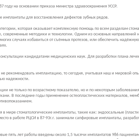
87 году на основании приказа министра здравоохранения УССР.
е имплантаты для восстановления дефектов зубных рядов.
атегории, которая оказывает комплексную помощь по всем разделам стом
ые, современные методики и технологии. Одним из основных направлений
многих случаях избавиться от съёмных протезов, или обеспечить надёжну
аях.
консультации кандидатами медицинских наук. Для разработки плана лече
и не рекомендовать имплантацию, то сегодня, учитывая наш и мировой опы
нью надежности.
ции не только по возрастному показателю, но и по некоторым заболевания
кани. В последние годы применение остеопластических материалов, мембр
ротивопоказанием.
я в мире стоматологические имплантаты, такие как: эндоосальные (плас
 место в работе РЦСИ в 87-93г.г. занимали сапфировые имплантаты, разр
рвые пять лет работы введены около 1,5 тысячи имплантатов 986 пациент