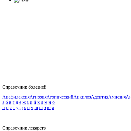
Справочник болезней
Анафилаксия
Агнозия
Атопический
Анкилоз
Адентия
Амнезия
Ан
а
б
в
г
д
е
ж
з
и
й
к
л
м
н
о
п
р
с
т
у
ф
х
ц
ч
ш
щ
э
ю
я
Справочник лекарств