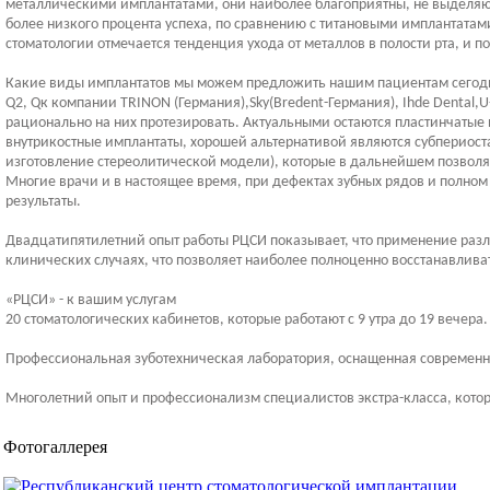
металлическими имплантатами, они наиболее благоприятны, не выделяют
более низкого процента успеха, по сравнению с титановыми имплантатами
стоматологии отмечается тенденция ухода от металлов в полости рта, и 
Какие виды имплантатов мы можем предложить нашим пациентам сегодн
Q2, Qк компании TRINON (Германия),Sky(Bredent-Германия), Ihde Dental,
рационально на них протезировать. Актуальными остаются пластинчатые 
внутрикостные имплантаты, хорошей альтернативой являются субпериоста
изготовление стереолитической модели), которые в дальнейшем позволяю
Многие врачи и в настоящее время, при дефектах зубных рядов и полном
результаты.
Двадцатипятилетний опыт работы РЦСИ показывает, что применение разл
клинических случаях, что позволяет наиболее полноценно восстанавлива
«РЦСИ» - к вашим услугам
20 стоматологических кабинетов, которые работают с 9 утра до 19 вечера.
Профессиональная зуботехническая лаборатория, оснащенная современ
Многолетний опыт и профессионализм специалистов экстра-класса, котор
Фотогаллерея