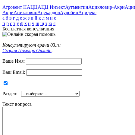
Атровент Н
АЦЦ
АЦЦ Инъект
Аугментин
Ацикловир-Акри
Аци
Акри
Ацикловир
Ацекардол
Ауробин
Ацидекс
а
б
в
г
д
е
ж
з
и
й
к
л
м
н
о
п
р
с
т
у
ф
х
ц
ч
ш
щ
э
ю
я
Бесплатная консультация
Консультируют врачи 03.ru
Скорая Помощь Онлайн
.
Ваше Имя:
Ваш Email:
Раздел:
Текст вопроса