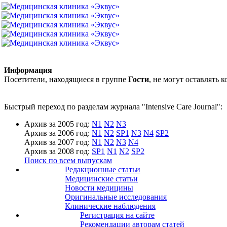
Информация
Посетители, находящиеся в группе
Гости
, не могут оставлять
Быстрый переход по разделам журнала "Intensive Care Journal":
Архив за 2005 год:
N1
N2
N3
Архив за 2006 год:
N1
N2
SP1
N3
N4
SP2
Архив за 2007 год:
N1
N2
N3
N4
Архив за 2008 год:
SP1
N1
N2
SP2
Поиск по всем выпускам
Редакционные статьи
Медицинские статьи
Новости медицины
Оригинальные исследования
Клинические наблюдения
Регистрация на сайте
Рекомендации авторам статей