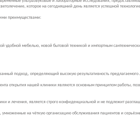
овременные ультразвуковые и лабораторные исследования, предоставляющ
 светолечение, которое на сегодняшний день является успешной техноло
щими преимуществами:
ой удобной мебелью, новой бытовой техникой и импортным сантехническ
анный подход, определяющий высокую результативность предлагаемого 
мента открытия нашей клиники являются основным принципом работы, по
ки и лечения, является строго конфиденциальной и не подлежит разглаш
ы, умноженные на чёткую организацию обслуживания пациентов и серьёзн