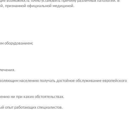
ие возможность точно установить причину различных патологий. В
гией, признанной официальной медициной.
им оборудованием;
лечения.
зволяющим населению получать достойное обслуживание европейского
ению ни при каких обстоятельствах.
ый опыт работающих специалистов.