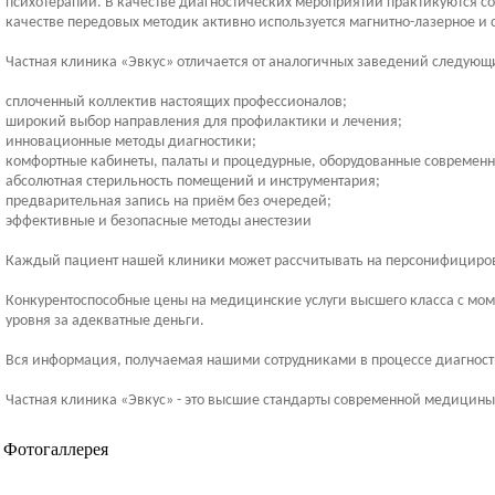
психотерапии. В качестве диагностических мероприятий практикуются с
качестве передовых методик активно используется магнитно-лазерное и
Частная клиника «Эвкус» отличается от аналогичных заведений следую
сплоченный коллектив настоящих профессионалов;
широкий выбор направления для профилактики и лечения;
инновационные методы диагностики;
комфортные кабинеты, палаты и процедурные, оборудованные современн
абсолютная стерильность помещений и инструментария;
предварительная запись на приём без очередей;
эффективные и безопасные методы анестезии
Каждый пациент нашей клиники может рассчитывать на персонифициров
Конкурентоспособные цены на медицинские услуги высшего класса с мо
уровня за адекватные деньги.
Вся информация, получаемая нашими сотрудниками в процессе диагности
Частная клиника «Эвкус» - это высшие стандарты современной медицин
Фотогаллерея