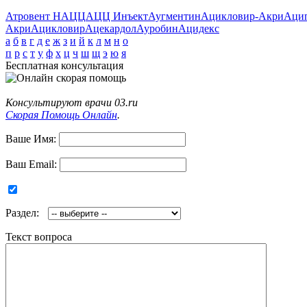
Атровент Н
АЦЦ
АЦЦ Инъект
Аугментин
Ацикловир-Акри
Аци
Акри
Ацикловир
Ацекардол
Ауробин
Ацидекс
а
б
в
г
д
е
ж
з
и
й
к
л
м
н
о
п
р
с
т
у
ф
х
ц
ч
ш
щ
э
ю
я
Бесплатная консультация
Консультируют врачи 03.ru
Скорая Помощь Онлайн
.
Ваше Имя:
Ваш Email:
Раздел:
Текст вопроса