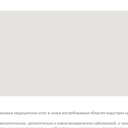
анных медицинских услуг в самых востребованных областях индустрии кр
екологических, урологических и кожно-венерических заболеваний, а так