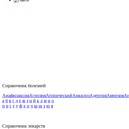
Справочник болезней
Анафилаксия
Агнозия
Атопический
Анкилоз
Адентия
Амнезия
Ан
а
б
в
г
д
е
ж
з
и
й
к
л
м
н
о
п
р
с
т
у
ф
х
ц
ч
ш
щ
э
ю
я
Справочник лекарств