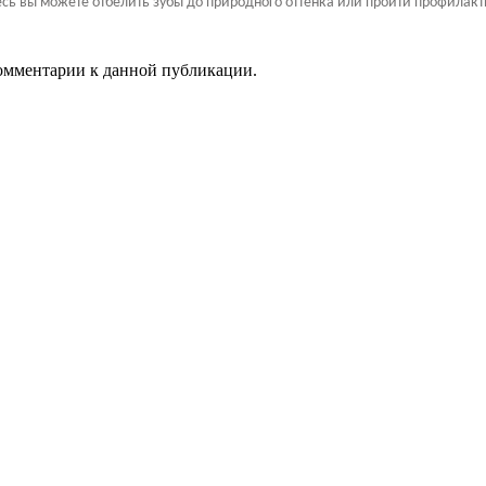
есь вы можете отбелить зубы до природного оттенка или пройти профилак
 комментарии к данной публикации.