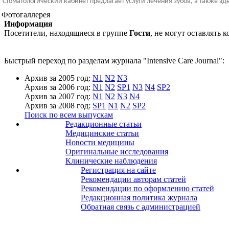
Стоматологический кабинет предлагает услуги лечения зубов, а также зд
Фотогаллерея
Информация
Посетители, находящиеся в группе
Гости
, не могут оставлять
Быстрый переход по разделам журнала "Intensive Care Journal":
Архив за 2005 год:
N1
N2
N3
Архив за 2006 год:
N1
N2
SP1
N3
N4
SP2
Архив за 2007 год:
N1
N2
N3
N4
Архив за 2008 год:
SP1
N1
N2
SP2
Поиск по всем выпускам
Редакционные статьи
Медицинские статьи
Новости медицины
Оригинальные исследования
Клинические наблюдения
Регистрация на сайте
Рекомендации авторам статей
Рекомендации по оформлению статей
Редакционная политика журнала
Обратная связь с администрацией