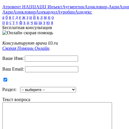
Атровент Н
АЦЦ
АЦЦ Инъект
Аугментин
Ацикловир-Акри
Аци
Акри
Ацикловир
Ацекардол
Ауробин
Ацидекс
а
б
в
г
д
е
ж
з
и
й
к
л
м
н
о
п
р
с
т
у
ф
х
ц
ч
ш
щ
э
ю
я
Бесплатная консультация
Консультируют врачи 03.ru
Скорая Помощь Онлайн
.
Ваше Имя:
Ваш Email:
Раздел:
Текст вопроса