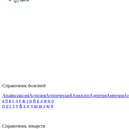
Справочник болезней
Анафилаксия
Агнозия
Атопический
Анкилоз
Адентия
Амнезия
Ан
а
б
в
г
д
е
ж
з
и
й
к
л
м
н
о
п
р
с
т
у
ф
х
ц
ч
ш
щ
э
ю
я
Справочник лекарств