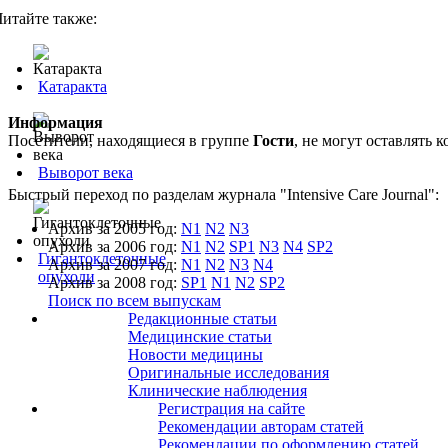
Читайте также:
Катаракта
Информация
Посетители, находящиеся в группе
Гости
, не могут оставлять
Выворот века
Быстрый переход по разделам журнала "Intensive Care Journal":
Архив за 2005 год:
N1
N2
N3
Архив за 2006 год:
N1
N2
SP1
N3
N4
SP2
Гигантоклеточные
Архив за 2007 год:
N1
N2
N3
N4
опухоли
Архив за 2008 год:
SP1
N1
N2
SP2
Поиск по всем выпускам
Редакционные статьи
Медицинские статьи
Новости медицины
Оригинальные исследования
Клинические наблюдения
Регистрация на сайте
Рекомендации авторам статей
Рекомендации по оформлению статей