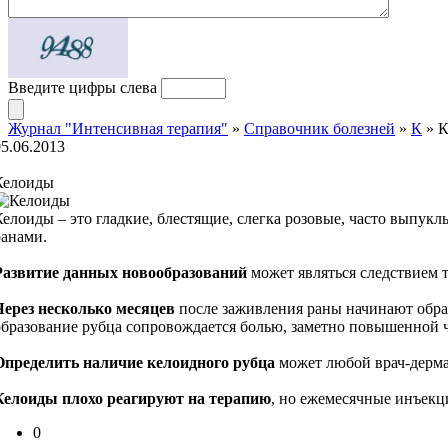
Введите цифры слева
Журнал "Интенсивная терапия"
»
Справочник болезней
»
К
» К
05.06.2013
Келоиды
Келоиды – это гладкие, блестящие, слегка розовые, часто выпу
ранами.
Развитие данных новообразований
может являться следствием 
Через несколько месяцев
после заживления раны начинают обра
образование рубца сопровождается болью, заметно повышенной 
Определить наличие келоидного рубца
может любой врач-дермат
Келоиды плохо реагируют на терапию
, но ежемесячные инъекц
0