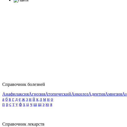
Справочник болезней
Анафилаксия
Агнозия
Атопический
Анкилоз
Адентия
Амнезия
Ан
а
б
в
г
д
е
ж
з
и
й
к
л
м
н
о
п
р
с
т
у
ф
х
ц
ч
ш
щ
э
ю
я
Справочник лекарств