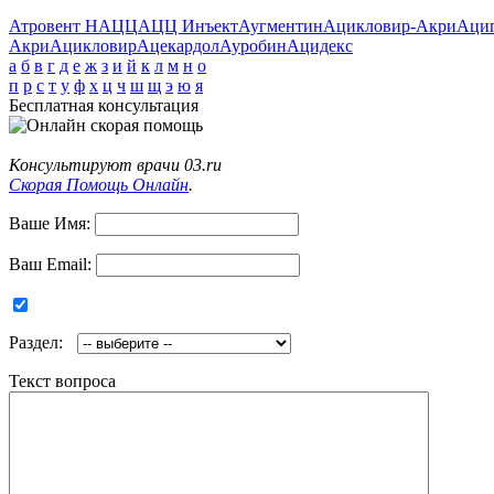
Атровент Н
АЦЦ
АЦЦ Инъект
Аугментин
Ацикловир-Акри
Аци
Акри
Ацикловир
Ацекардол
Ауробин
Ацидекс
а
б
в
г
д
е
ж
з
и
й
к
л
м
н
о
п
р
с
т
у
ф
х
ц
ч
ш
щ
э
ю
я
Бесплатная консультация
Консультируют врачи 03.ru
Скорая Помощь Онлайн
.
Ваше Имя:
Ваш Email:
Раздел:
Текст вопроса