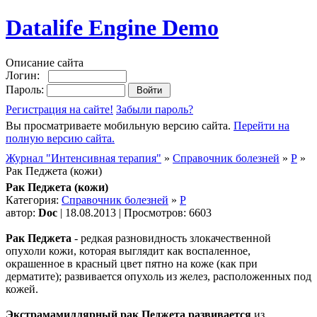
Datalife Engine Demo
Описание сайта
Логин:
Пароль:
Регистрация на сайте!
Забыли пароль?
Вы просматриваете мобильную версию сайта.
Перейти на
полную версию сайта.
Журнал "Интенсивная терапия"
»
Справочник болезней
»
Р
»
Рак Педжета (кожи)
Рак Педжета (кожи)
Категория:
Справочник болезней
»
Р
автор:
Doc
| 18.08.2013 | Просмотров: 6603
Рак Педжета
- редкая разновидность злокачественной
опухоли кожи, которая выглядит как воспаленное,
окрашенное в красный цвет пятно на коже (как при
дерматите); развивается опухоль из желез, расположенных под
кожей.
Экстрамамиллярный рак Педжета развивается
из