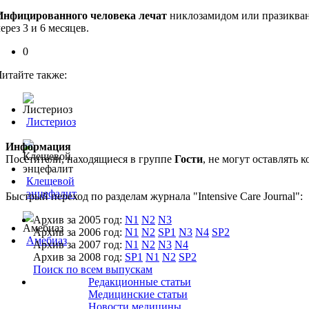
Инфицированного человека лечат
никлозамидом или празиквант
ерез 3 и 6 месяцев.
0
Читайте также:
Листериоз
Информация
Посетители, находящиеся в группе
Гости
, не могут оставлять
Клещевой
энцефалит
Быстрый переход по разделам журнала "Intensive Care Journal":
Архив за 2005 год:
N1
N2
N3
Архив за 2006 год:
N1
N2
SP1
N3
N4
SP2
Амебиаз
Архив за 2007 год:
N1
N2
N3
N4
Архив за 2008 год:
SP1
N1
N2
SP2
Поиск по всем выпускам
Редакционные статьи
Медицинские статьи
Новости медицины