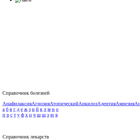
Справочник болезней
Анафилаксия
Агнозия
Атопический
Анкилоз
Адентия
Амнезия
Ан
а
б
в
г
д
е
ж
з
и
й
к
л
м
н
о
п
р
с
т
у
ф
х
ц
ч
ш
щ
э
ю
я
Справочник лекарств