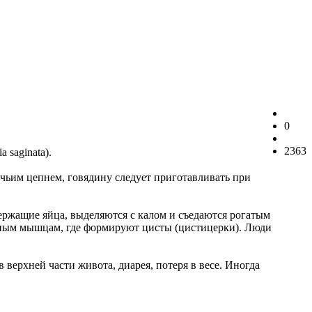
0
2363
saginata).
чьим цепнем, говядину следует приготавливать при
держащие яйца, выделяются с калом и съедаются рогатым
етным мышцам, где формируют цисты (цистицерки). Люди
в верхней части живота, диарея, потеря в весе. Иногда