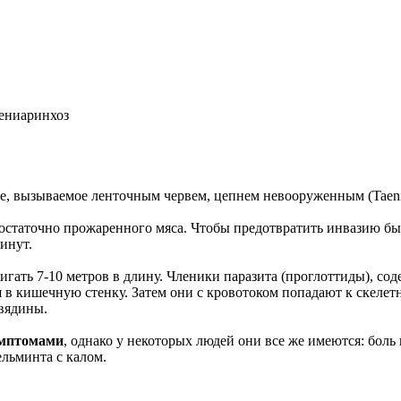
ениаринхоз
е, вызываемое ленточным червем, цепнем невооруженным (Taenia 
остаточно прожаренного мяса. Чтобы предотвратить инвазию бы
инут.
гать 7-10 метров в длину. Членики паразита (проглоттиды), со
я в кишечную стенку. Затем они с кровотоком попадают к скел
вядины.
имптомами
, однако у некоторых людей они все же имеются: боль 
льминта с калом.