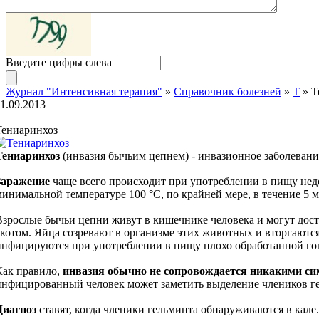
Введите цифры слева
Журнал "Интенсивная терапия"
»
Справочник болезней
»
Т
» Т
11.09.2013
Тениаринхоз
Тениаринхоз
(инвазия бычьим цепнем) - инвазионное заболевани
Заражение
чаще всего происходит при употреблении в пищу нед
минимальной температуре 100 °С, по крайней мере, в течение 5 м
Взрослые бычьи цепни живут в кишечнике человека и могут дости
скотом. Яйца созревают в организме этих животных и вторгаютс
инфицируются при употреблении в пищу плохо обработанной го
Как правило,
инвазия обычно не сопровождается никакими с
инфицированный человек может заметить выделение члеников ге
Диагноз
ставят, когда членики гельминта обнаруживаются в кале.