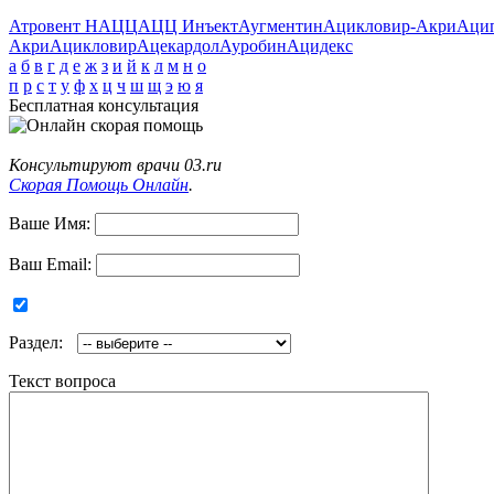
Атровент Н
АЦЦ
АЦЦ Инъект
Аугментин
Ацикловир-Акри
Аци
Акри
Ацикловир
Ацекардол
Ауробин
Ацидекс
а
б
в
г
д
е
ж
з
и
й
к
л
м
н
о
п
р
с
т
у
ф
х
ц
ч
ш
щ
э
ю
я
Бесплатная консультация
Консультируют врачи 03.ru
Скорая Помощь Онлайн
.
Ваше Имя:
Ваш Email:
Раздел:
Текст вопроса