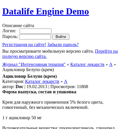
Datalife Engine Demo
Описание сайта
Логин:
Пароль:
Регистрация на сайте!
Забыли пароль?
Вы просматриваете мобильную версию сайта.
Перейти на
полную версию сайта.
Журнал "Интенсивная терапия"
»
Каталог лекарств
»
А
»
Ацикловир Белупо (крем)
Ацикловир Белупо (крем)
Категория:
Каталог лекарств
»
А
автор:
Doc
| 19.02.2013 | Просмотров: 11808
Форма выпуска, состав и упаковка
Крем для наружного применения 5% белого цвета,
гомогенный, без механических включений.
1 г ацикловир 50 мг
Вспомогательные вещества: пропиленгликоль, глицерил