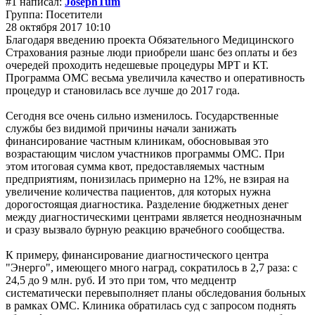
#1 написал:
JosephTum
Группа: Посетители
28 октября 2017 10:10
Благодаря введению проекта Обязательного Медицинского
Страхования разные люди приобрели шанс без оплаты и без
очередей проходить недешевые процедуры МРТ и КТ.
Программа ОМС весьма увеличила качество и оперативность
процедур и становилась все лучше до 2017 года.
Сегодня все очень сильно изменилось. Государственные
службы без видимой причины начали занижать
финансирование частным клиникам, обосновывая это
возрастающим числом участников программы ОМС. При
этом итоговая сумма квот, предоставляемых частным
предприятиям, понизилась примерно на 12%, не взирая на
увеличение количества пациентов, для которых нужна
дорогостоящая диагностика. Разделение бюджетных денег
между диагностическими центрами является неоднозначным
и сразу вызвало бурную реакцию врачебного сообщества.
К примеру, финансирование диагностического центра
"Энерго", имеющего много наград, сократилось в 2,7 раза: с
24,5 до 9 млн. руб. И это при том, что медцентр
систематически перевыполняет планы обследования больных
в рамках ОМС. Клиника обратилась суд с запросом поднять