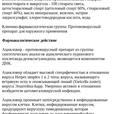
моностеарата и макрогола - 100 стеарата смесь,
цетостеариловый спирт (цетиловый спирт 60%, стеариловый
спирт 40%), масло минеральное, вазелин, натрия
лаурилсульфат, хлористоводородная кислота, вода.
Клинико-фармакологическая группа: Противовирусный
препарат для наружного применения
Фармакологическое действие
Ацикловир - противовирусный препарат из группы
синтетических аналогов ациклического пуринового
нуклеозида-дезоксигуанидина, являющегося компонентом
ДНК.
Ацикловир обладает высокой специфичностью в отношении
вируса Herpes simplex 1 и 2 типа; вируса, вызывающего
ветряную оспу и опоясывающий лишай (Varicella zoster);
вируса Эпштейна-Барр. Умеренно активен в отношении
возбудителя цитомегаловирусной инфекции.
Ацикловир проникает непосредственно в инфицированные
вирусом клетки. Клетки, инфицированные вирусом,
продуцируют вирусную тимидинкиназу, которая
фосфорелирует ацикловир до ацикловиртрифосфата.