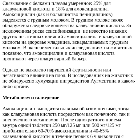
Связывание с белками плазмы умеренное: 25% для
клавулановой кислоты и 18% для амоксициллина.
Амоксициллин (как и большинство пенициллинов)
выделяется с грудным молоком. В грудном молоке также
обнаружены следовые количества клавулановой кислоты. За
исключением риска сенсибилизации, не известно никаких
других негативных влияний амоксициллина и клавулановой
кислоты на здоровье младенцев, вскармливаемых грудным
молоком. В экспериментальных исследованиях на животных
показано, что амоксициллин и клавулановая кислота
проникают через плацентарный барьер.
Однако не выявлено нарушений фертильности или
негативного влияния на плод. В исследованиях на животных
не обнаружено кумуляции ингредиентов Аугментина в каком-
либо органе.
Метаболизм и выведение
Амоксициллин выводится главным образом почками, тогда
как клавулановая кислота посредством как почечного, так и
внепочечного механизмов. После однократного приема
внутрь одной таблетки 250 мг/125 мг или 500 мг/125 мг
приблизительно 60-70% амоксициллина и 40-65%
клавулановой кислоты в течение первых 6 ч выводится с