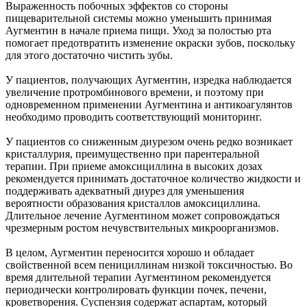
Выраженность побочных эффектов со стороны
пищеварительной системы можно уменьшить принимая
Аугментин в начале приема пищи. Уход за полостью рта
помогает предотвратить изменение окраски зубов, поскольку
для этого достаточно чистить зубы.
У пациентов, получающих Аугментин, изредка наблюдается
увеличение протромбинового времени, и поэтому при
одновременном применении Аугментина и антикоагулянтов
необходимо проводить соответствующий мониторинг.
У пациентов со сниженным диурезом очень редко возникает
кристаллурия, преимущественно при парентеральной
терапии. При приеме амоксициллина в высоких дозах
рекомендуется принимать достаточное количество жидкости и
поддерживать адекватный диурез для уменьшения
вероятности образования кристаллов амоксициллина.
Длительное лечение Аугментином может сопровождаться
чрезмерным ростом нечувствительных микроорганизмов.
В целом, Аугментин переносится хорошо и обладает
свойственной всем пенициллинам низкой токсичностью. Во
время длительной терапии Аугментином рекомендуется
периодически контролировать функции почек, печени,
кроветворения. Суспензия содержат аспартам, который