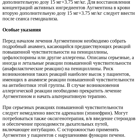
дополнительную дозу 15 мг+3.75 мг/кг. Для восстановления
концентраций активных ингредиентов Аугментина в крови
вторую дополнительную дозу 15 мг+3.75 мг/кг следует ввести
после сеанса гемодиализа.
Особые указания
Перед началом лечения Аугментином необходимо собрать
подробный анамнез, касающийся предшествующих реакций
повышенной чувствительности на пенициллины,
цефалоспорины или другие аллергены. Описаны серьезные, а
иногда и летальные реакции повышенной чувствительности
(анафилактические реакции) на пенициллины. Риск
возникновения таких реакций наиболее высок у пациентов,
имеющих в анамнезе реакции повышенной чувствительности
на антибиотики этой группы. В случае возникновения
аллергической реакции необходимо прекратить лечение
Аугментином и начать альтернативную терапию.
При серьезных реакциях повышенной чувствительности
следует немедленно ввести адреналин (эпинефрин). Могут
потребоваться также оксигенотерапия, в/в введение стероидов
и обеспечение проходимости дыхательных путей,
включающее интубацию. С осторожностью применять
Аугментин у пациентов с нарушениями функции печени.