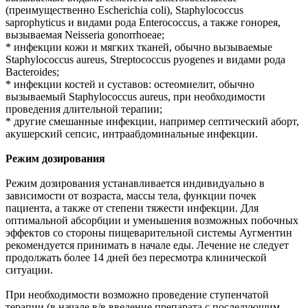
(преимущественно Escherichia coli), Staphylococcus
saprophyticus и видами рода Enterococcus, а также гонорея,
вызываемая Neisseria gonorrhoeae;
* инфекции кожи и мягких тканей, обычно вызываемые
Staphylococcus aureus, Streptococcus pyogenes и видами рода
Bacteroides;
* инфекции костей и суставов: остеомиелит, обычно
вызываемый Staphylococcus aureus, при необходимости
проведения длительной терапии;
* другие смешанные инфекции, например септический аборт,
акушерский сепсис, интраабдоминальные инфекции.
Режим дозирования
Режим дозирования устанавливается индивидуально в
зависимости от возраста, массы тела, функции почек
пациента, а также от степени тяжести инфекции. Для
оптимальной абсорбции и уменьшения возможных побочных
эффектов со стороны пищеварительной системы Аугментин
рекомендуется принимать в начале еды. Лечение не следует
продолжать более 14 дней без пересмотра клинической
ситуации.
При необходимости возможно проведение ступенчатой
терапии (в начале в/в введение препарата с последующим