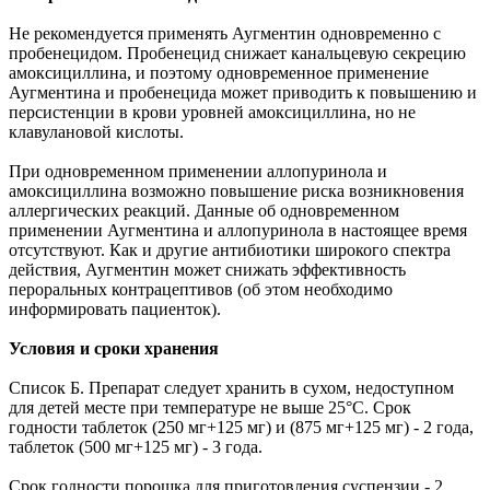
Не рекомендуется применять Аугментин одновременно с
пробенецидом. Пробенецид снижает канальцевую секрецию
амоксициллина, и поэтому одновременное применение
Аугментина и пробенецида может приводить к повышению и
персистенции в крови уровней амоксициллина, но не
клавулановой кислоты.
При одновременном применении аллопуринола и
амоксициллина возможно повышение риска возникновения
аллергических реакций. Данные об одновременном
применении Аугментина и аллопуринола в настоящее время
отсутствуют. Как и другие антибиотики широкого спектра
действия, Аугментин может снижать эффективность
пероральных контрацептивов (об этом необходимо
информировать пациенток).
Условия и сроки хранения
Список Б. Препарат следует хранить в сухом, недоступном
для детей месте при температуре не выше 25°C. Срок
годности таблеток (250 мг+125 мг) и (875 мг+125 мг) - 2 года,
таблеток (500 мг+125 мг) - 3 года.
Срок годности порошка для приготовления суспензии - 2